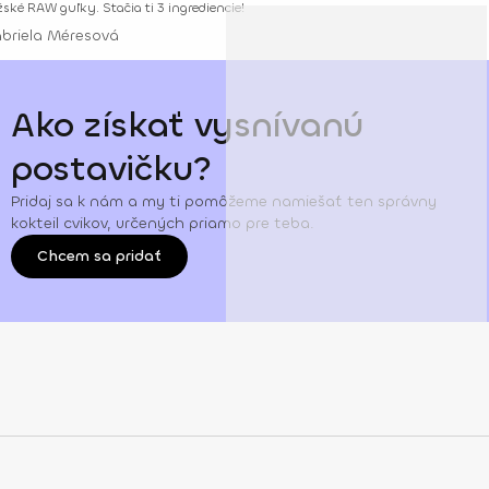
ské RAW guľky. Stačia ti 3 ingrediencie!
briela Méresová
Ako získať vysnívanú
postavičku?
Pridaj sa k nám a my ti pomôžeme namiešať ten správny
kokteil cvikov, určených priamo pre teba.
Chcem sa pridať