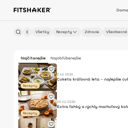
Domo
Všetky
Recepty
Zdravie
Všeobecné
Najčítanejšie
Najobľúbenejšie
2 Júl 2026
Cuketa kráľovná leta - najlepšie c
Recepty
20 Júl 2026
Extra ľahký a rýchly marhuľový kol
Recepty