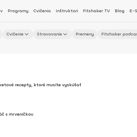
v
Programy
Cvičenia
Inštruktori
Fitshaker TV
Blog
E-
Cvičenie
Stravovanie
Premeny
Fitshaker podca
uketové recepty, ktoré musíte vyskúšať
áč s mrveničkou