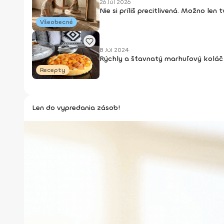
26 Júl 2026
Nie si príliš precitlivená. Možno len
Všeobecné
8 Júl 2024
Rýchly a šťavnatý marhuľový koláč 
Recepty
Len do vypredania zásob!