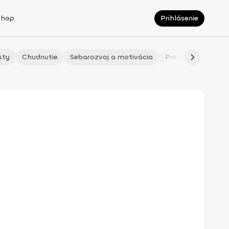
Shop
Prihlásenie
sty
Chudnutie
Sebarozvoj a motivácia
Pre fitmaminky