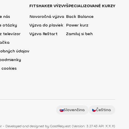
FITSHAKER VÝZVY
ŠPECIALIZOVANÉ KURZY
e nás
Novoročná výzva
Back Balance
ie otázky
Výzva do plaviek
Power kurz
z televízor
Výzva Reštart
Zamiluj si beh
lačka
sobných údajov
podmienky
 cookies
Slovenčina
Čeština
r - Developed and designed by
GoodRequest
(
Version: 3.27.43 API: X.X.X
)