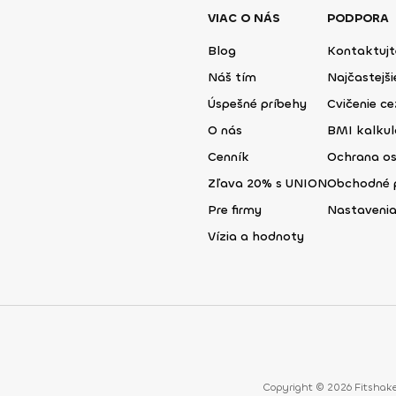
VIAC O NÁS
PODPORA
Blog
Kontaktujt
Náš tím
Najčastejš
Úspešné príbehy
Cvičenie ce
O nás
BMI kalku
Cenník
Ochrana o
Zľava 20% s UNION
Obchodné 
Pre firmy
Nastavenia
Vízia a hodnoty
Copyright © 2026 Fitshake