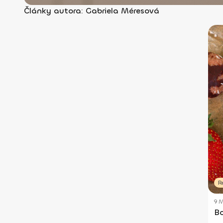
Články autora: Gabriela Méresová
R
9 M
Bo