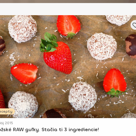
ecepty
áj 2015
žské RAW guľky. Stačia ti 3 ingrediencie!