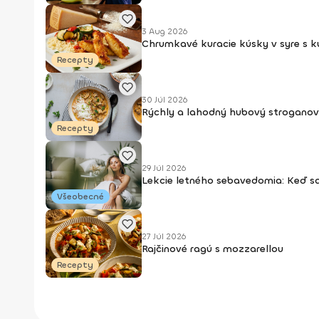
3 Aug 2026
Chrumkavé kuracie kúsky v syre s 
Recepty
30 Júl 2026
Rýchly a lahodný hubový stroganov
Recepty
29 Júl 2026
Lekcie letného sebavedomia: Keď s
Všeobecné
27 Júl 2026
Rajčinové ragú s mozzarellou
Recepty