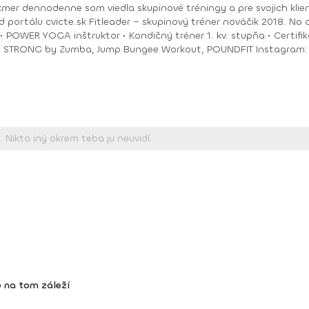
akmer dennodenne som viedla skupinové tréningy a pre svojich klie
ungee Workout, POUNDFIT Instagram: di_hochi, Facebook: Diana Hô Chí Facebook
 na tom záleží