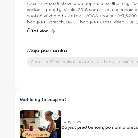
cvičenie – sa dostávalo do popredia už dlhé roky. T
wellness pobyty. V roku 2018 som získala ocenenie od portálu cvicte.sk Fitleader – skupinový tréner nováčik 2018. No oveľa väčším ocenením bola vždy pre mňa pozitívna
spätná väzba od klientov. • YOGA teacher RYT@200 • POWER YOGA inštruktor • Kondičný tréner 1. kv. stupňa • Certifikovaná lektorka skupinových cvičení bodyART Basic,
bodyART, Stretch, BAX – bodyART Cross, deepWORK, STRONG by Zumba, Jump B
skupina: ŠPORT je VÁŠEŇ
Čítať viac
Moja poznámka
Mohlo by ťa zaujímať
5 Aug 2026
Čo jesť pred behom, po ňom a prečo
Stravovanie