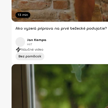
13 min
Ako vyzerá príprava na prvé bežecké podujatie?
Jan Kempa
HIIT
Náučné video
Bez pomôcok