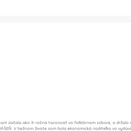
om začala ako 3-ročná tancovať vo folklórnom súbore, a držalo m
ry. No moje hobby –