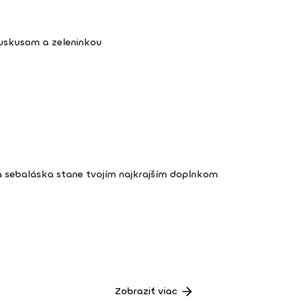
kuskusom a zeleninkou
a sebaláska stane tvojím najkrajším doplnkom
Zobraziť viac