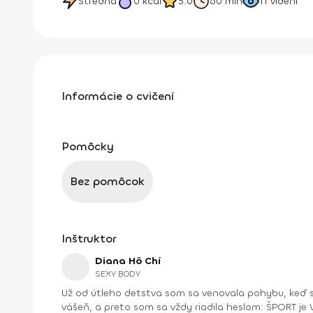
Stredná
0
kcal
5.0
60 min
11
videní
Informácie o cvičení
Pomôcky
Bez pomôcok
Inštruktor
Diana Hô Chí
SEXY BODY
Už od útleho detstva som sa venovala pohybu, keď s
vášeň, a preto som sa vždy riadila heslom: ŠPORT je VÁŠEŇ. V bežnom živote som bola ekonomická riaditeľka vo vydavateľstve a mama dospelej dcé