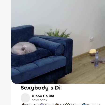
Sexybody s Di
Diana Hô Chí
SEXY BODY