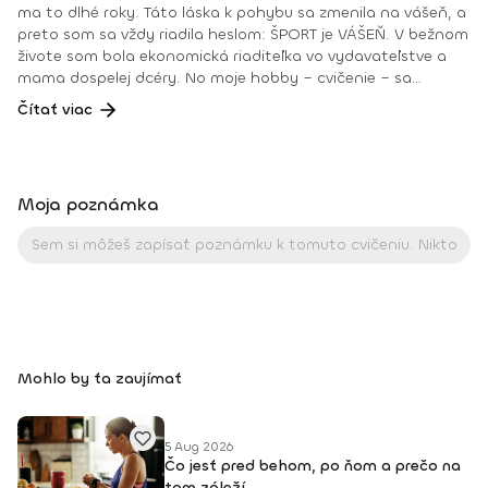
ma to dlhé roky. Táto láska k pohybu sa zmenila na vášeň, a
preto som sa vždy riadila heslom: ŠPORT je VÁŠEŇ. V bežnom
živote som bola ekonomická riaditeľka vo vydavateľstve a
mama dospelej dcéry. No moje hobby – cvičenie – sa
dostávalo do popredia už dlhé roky. Takmer dennodenne
Čítať viac
som viedla skupinové tréningy a pre svojich klientov som
organizovala viachodinové eventy, fit a wellness pobyty. V
roku 2018 som získala ocenenie od portálu cvicte.sk
Fitleader – skupinový tréner nováčik 2018. No oveľa väčším
Moja poznámka
ocenením bola vždy pre mňa pozitívna spätná väzba od
klientov. • YOGA teacher RYT@200 • POWER YOGA inštruktor
• Kondičný tréner 1. kv. stupňa • Certifikovaná lektorka
skupinových cvičení bodyART Basic, bodyART, Stretch, BAX –
bodyART Cross, deepWORK, STRONG by Zumba, Jump
Bungee Workout, POUNDFIT Instagram: di_hochi, Facebook:
Diana Hô Chí Facebook skupina: ŠPORT je VÁŠEŇ
Mohlo by ťa zaujímať
5 Aug 2026
Čo jesť pred behom, po ňom a prečo na
tom záleží