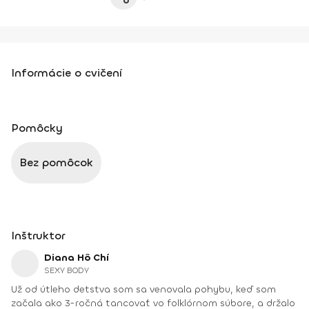
Informácie o cvičení
Pomôcky
Bez pomôcok
Inštruktor
Diana Hô Chí
SEXY BODY
Už od útleho detstva som sa venovala pohybu, keď som
začala ako 3-ročná tancovať vo folklórnom súbore, a držalo