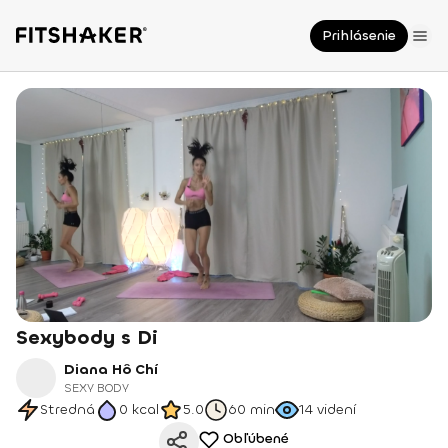
Prihlásenie
Sexybody s Di
Diana Hô Chí
SEXY BODY
Stredná
0
kcal
5.0
60 min
14
videní
Obľúbené