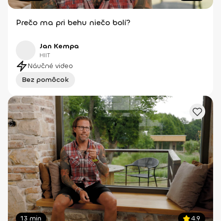
Prečo ma pri behu niečo bolí?
Jan Kempa
HIIT
Náučné video
Bez pomôcok
13 min
4.9