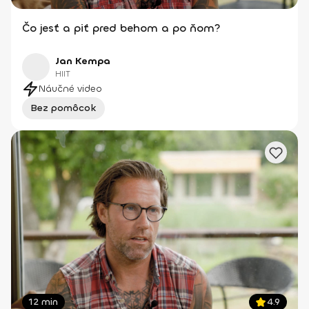
Čo jesť a piť pred behom a po ňom?
Jan Kempa
HIIT
Náučné video
Bez pomôcok
12 min
4.9