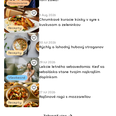
Stravovanie
3 Aug 2026
Chrumkavé kuracie kúsky v syre s
kuskusom a zeleninkou
Recepty
30 Júl 2026
Rýchly a lahodný hubový stroganov
Recepty
29 Júl 2026
Lekcie letného sebavedomia: Keď sa
sebaláska stane tvojím najkrajším
doplnkom
Všeobecné
27 Júl 2026
Rajčinové ragú s mozzarellou
Recepty
Zobraziť viac