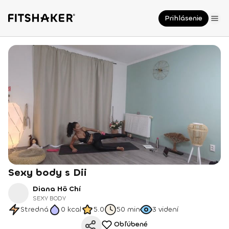
Prihlásenie
Sexy body s Dii
Diana Hô Chí
SEXY BODY
Stredná
0
kcal
5.0
50 min
3
videní
Obľúbené