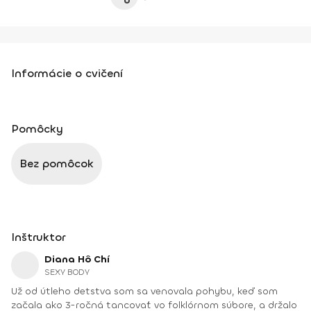
Informácie o cvičení
Pomôcky
Bez pomôcok
Inštruktor
Diana Hô Chí
SEXY BODY
Už od útleho detstva som sa venovala pohybu, keď som
začala ako 3-ročná tancovať vo folklórnom súbore, a držalo