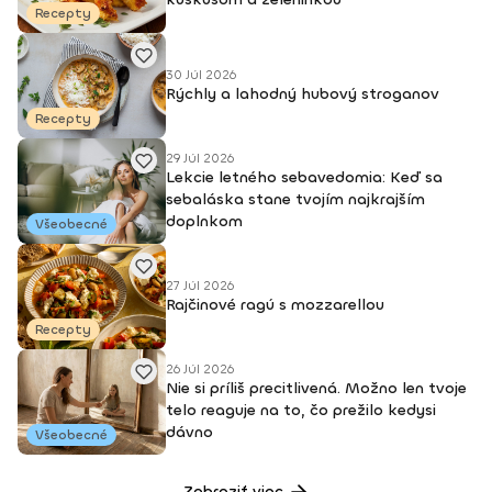
Recepty
30 Júl 2026
Rýchly a lahodný hubový stroganov
Recepty
29 Júl 2026
Lekcie letného sebavedomia: Keď sa
sebaláska stane tvojím najkrajším
doplnkom
Všeobecné
27 Júl 2026
Rajčinové ragú s mozzarellou
Recepty
26 Júl 2026
Nie si príliš precitlivená. Možno len tvoje
telo reaguje na to, čo prežilo kedysi
dávno
Všeobecné
Zobraziť viac