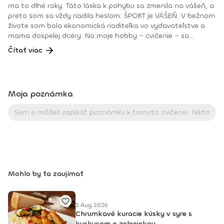
ma to dlhé roky. Táto láska k pohybu sa zmenila na vášeň, a
preto som sa vždy riadila heslom: ŠPORT je VÁŠEŇ. V bežnom
živote som bola ekonomická riaditeľka vo vydavateľstve a
mama dospelej dcéry. No moje hobby – cvičenie – sa
dostávalo do popredia už dlhé roky. Takmer dennodenne
Čítať viac
som viedla skupinové tréningy a pre svojich klientov som
organizovala viachodinové eventy, fit a wellness pobyty. V
roku 2018 som získala ocenenie od portálu cvicte.sk
Fitleader – skupinový tréner nováčik 2018. No oveľa väčším
Moja poznámka
ocenením bola vždy pre mňa pozitívna spätná väzba od
klientov. • YOGA teacher RYT@200 • POWER YOGA inštruktor
• Kondičný tréner 1. kv. stupňa • Certifikovaná lektorka
skupinových cvičení bodyART Basic, bodyART, Stretch, BAX –
bodyART Cross, deepWORK, STRONG by Zumba, Jump
Bungee Workout, POUNDFIT Instagram: di_hochi, Facebook:
Diana Hô Chí Facebook skupina: ŠPORT je VÁŠEŇ
Mohlo by ťa zaujímať
3 Aug 2026
Chrumkavé kuracie kúsky v syre s
kuskusom a zeleninkou