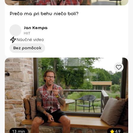
Prečo ma pri behu niečo bolí?
Jan Kempa
HIIT
Náučné video
Bez pomôcok
13 min
4.9