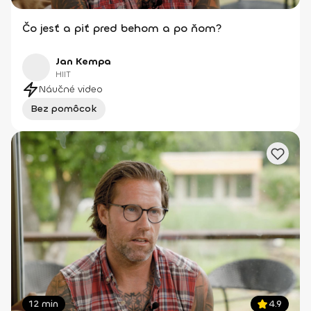
Čo jesť a piť pred behom a po ňom?
Jan Kempa
HIIT
Náučné video
Bez pomôcok
12 min
4.9