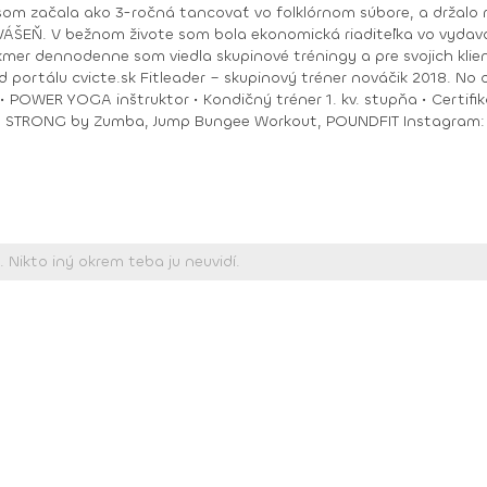
om začala ako 3-ročná tancovať vo folklórnom súbore, a držalo m
ry. No moje hobby –
akmer dennodenne som viedla skupinové tréningy a pre svojich klie
ungee Workout, POUNDFIT Instagram: di_hochi, Facebook: Diana Hô Chí Facebook