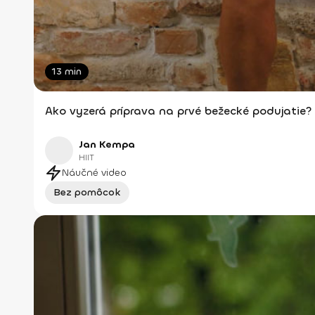
13 min
Ako vyzerá príprava na prvé bežecké podujatie?
Jan Kempa
HIIT
Náučné video
Bez pomôcok