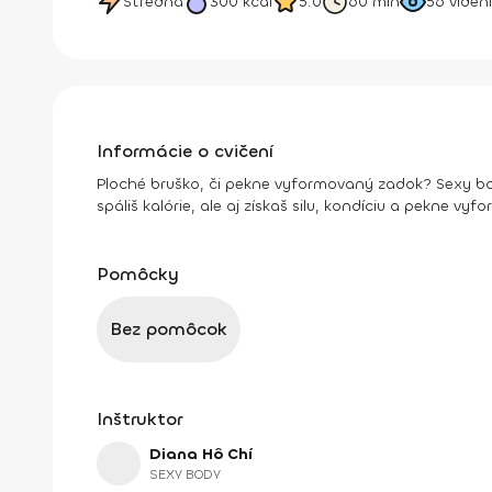
Stredná
300
kcal
5.0
60 min
56
videní
Informácie o cvičení
Ploché bruško, či pekne vyformovaný zadok? Sexy body
spáliš kalórie, ale aj získaš silu, kondíciu a pekne vyf
Pomôcky
Bez pomôcok
Inštruktor
Diana Hô Chí
SEXY BODY