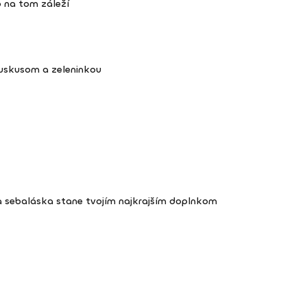
 na tom záleží
kuskusom a zeleninkou
a sebaláska stane tvojím najkrajším doplnkom