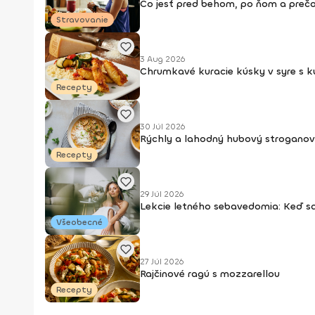
Čo jesť pred behom, po ňom a prečo
Stravovanie
3 Aug 2026
Chrumkavé kuracie kúsky v syre s 
Recepty
30 Júl 2026
Rýchly a lahodný hubový stroganov
Recepty
29 Júl 2026
Lekcie letného sebavedomia: Keď s
Všeobecné
27 Júl 2026
Rajčinové ragú s mozzarellou
Recepty