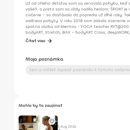
Už od útleho detstva som sa venovala pohybu, keď s
vášeň, a preto som sa vždy riadila heslom: ŠPORT je VÁŠEŇ. V bežnom živote som bola ekonomická riaditeľka vo vydavateľstve a mama dospelej dcé
cvičenie – sa dostávalo do popredia už dlhé roky. T
wellness pobyty. V roku 2018 som získala ocenenie od portálu cvicte.sk Fitleader – skupinový tréner nováčik 2018. No oveľa väčším ocenením bola vždy pre mňa pozitívna
spätná väzba od klientov. • YOGA teacher RYT@200 • POWER YOGA inštruktor • Kondičný tréner 1. kv. stupňa • Certifikovaná lektorka skupinových cvičení bodyART Basic,
bodyART, Stretch, BAX – bodyART Cross, deepWORK, STRONG by Zumba, Jump B
skupina: ŠPORT je VÁŠEŇ
Čítať viac
Moja poznámka
Mohlo by ťa zaujímať
5 Aug 2026