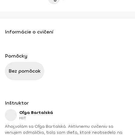
Informácie o cvičení
Pomôcky
Bez pomôcok
Inštruktor
Oľga Bartalská
HIIT
Ahoj,volám sa Oľga Bartalská. Aktívnemu cvičeniu sa
venujem odmalička, bola som dieťa, ktoré neobsedelo na