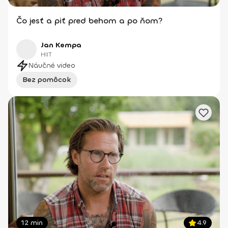
Čo jesť a piť pred behom a po ňom?
Jan Kempa
HIIT
Náučné video
Bez pomôcok
12 min
4.9