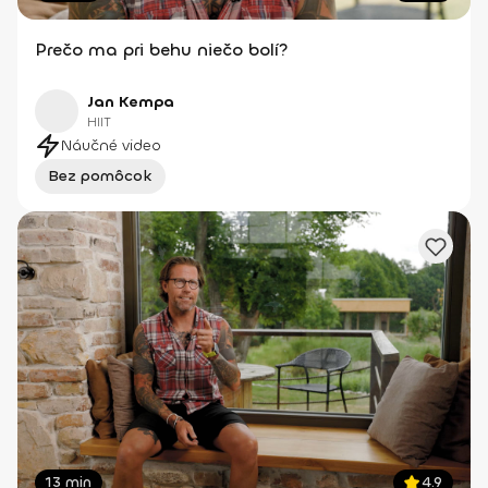
Prečo ma pri behu niečo bolí?
Jan Kempa
HIIT
Náučné video
Bez pomôcok
13 min
4.9