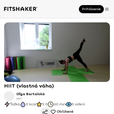
Prihlásenie
HIIT (vlastná váha)
Oľga Bartalská
HIIT
Ťažká
0
kcal
5.0
60 min
3
videní
Obľúbené