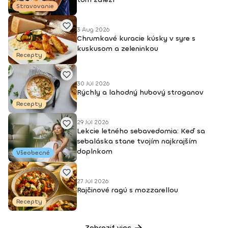
Stravovanie
3 Aug 2026
Chrumkavé kuracie kúsky v syre s
kuskusom a zeleninkou
Recepty
30 Júl 2026
Rýchly a lahodný hubový stroganov
Recepty
29 Júl 2026
Lekcie letného sebavedomia: Keď sa
sebaláska stane tvojím najkrajším
doplnkom
Všeobecné
27 Júl 2026
Rajčinové ragú s mozzarellou
Recepty
Zobraziť viac