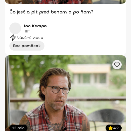
Čo jesť a piť pred behom a po ňom?
Jan Kempa
HIIT
Náučné video
Bez pomôcok
12 min
4.9