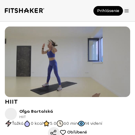
Prihlásenie
HIIT
Oľga Bartalská
HIIT
Ťažká
0
kcal
5.0
60 min
14
videní
Obľúbené