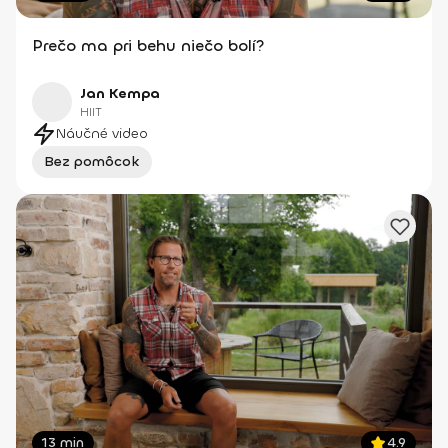
Prečo ma pri behu niečo bolí?
Jan Kempa
HIIT
Náučné video
Bez pomôcok
13 min
4.9