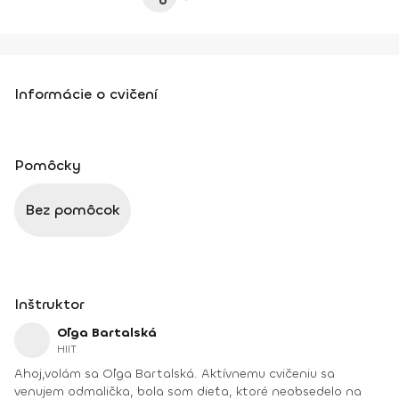
Informácie o cvičení
Pomôcky
Bez pomôcok
Inštruktor
Oľga Bartalská
HIIT
Ahoj,volám sa Oľga Bartalská. Aktívnemu cvičeniu sa
venujem odmalička, bola som dieťa, ktoré neobsedelo na