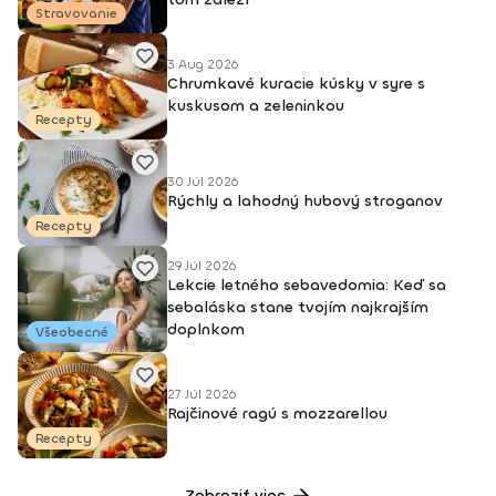
Stravovanie
3 Aug 2026
Chrumkavé kuracie kúsky v syre s
kuskusom a zeleninkou
Recepty
30 Júl 2026
Rýchly a lahodný hubový stroganov
Recepty
29 Júl 2026
Lekcie letného sebavedomia: Keď sa
sebaláska stane tvojím najkrajším
doplnkom
Všeobecné
27 Júl 2026
Rajčinové ragú s mozzarellou
Recepty
Zobraziť viac