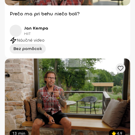
Prečo ma pri behu niečo bolí?
Jan Kempa
HIIT
Náučné video
Bez pomôcok
13 min
4.9