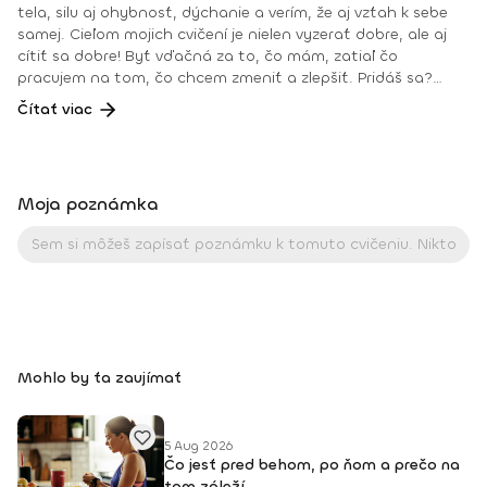
tela, silu aj ohybnosť, dýchanie a verím, že aj vzťah k sebe
samej. Cieľom mojich cvičení je nielen vyzerať dobre, ale aj
cítiť sa dobre! Byť vďačná za to, čo mám, zatiaľ čo
pracujem na tom, čo chcem zmeniť a zlepšiť. Pridáš sa?
Teším sa na teba na online lekciách vo Fitshakeri, aj vo
Čítať viac
Fitshaker podcaste! Taktiež osobne na mojich hodinách v
Bratislave alebo na pobytoch, ktoré organizujem na
Slovensku aj v zahraničí. Môj rozvrh a info o mne nájdeš na
týchto stránkach: FB: www.facebook.com/flowandrea9 IG :
Moja poznámka
@andrea_mindfulflow Dosiahnuté vzdelanie: • Špecializačný
kurz Pilates inštruktor (FACE CZECH academy), Brno, 2013 •
IYN certificate – Mindfulness Yoga Instructor (mesačný
intenzívny výcvik v Španielsku a následné ročné štúdium),
BodhiYoga school, 2016 • Výcvik jogovej terapie pod vedením
M. Ďuriša, Bratislava, júl 2017 • Gravid Yoga špecializácia,
Akadémia Powerjoga Slovensko, Piešťany, 2018 • Inštruktor
Aerobiku, Step aerobiku, Cvičenia s pomôckami (FACE CZECH
Mohlo by ťa zaujímať
academy), Trnava, 2004 • Kurz tanečnej a pohybovej terapie
(OZ Arte
5 Aug 2026
Čo jesť pred behom, po ňom a prečo na
tom záleží