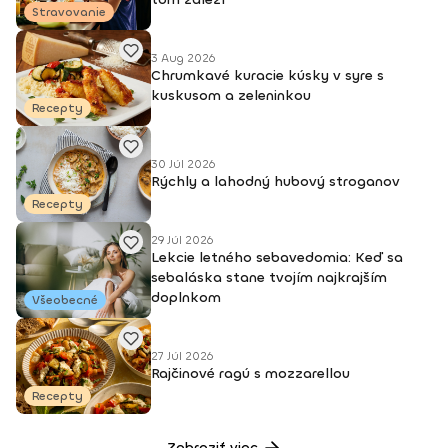
Stravovanie
3 Aug 2026
Chrumkavé kuracie kúsky v syre s
kuskusom a zeleninkou
Recepty
30 Júl 2026
Rýchly a lahodný hubový stroganov
Recepty
29 Júl 2026
Lekcie letného sebavedomia: Keď sa
sebaláska stane tvojím najkrajším
doplnkom
Všeobecné
27 Júl 2026
Rajčinové ragú s mozzarellou
Recepty
Zobraziť viac