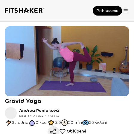
Prihlásenie
Gravid Yoga
Andrea Peniaková
PILATES a GRAVID YOGA
Stredná
0
kcal
5.0
50 min
25
videní
Obľúbené