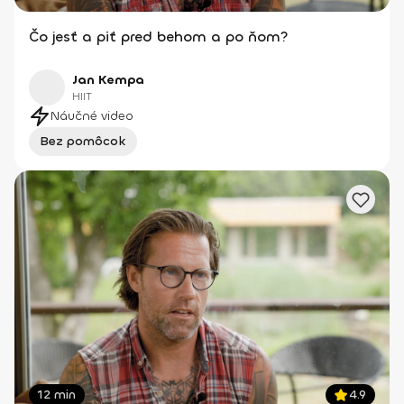
Čo jesť a piť pred behom a po ňom?
Jan Kempa
HIIT
Náučné video
Bez pomôcok
12 min
4.9