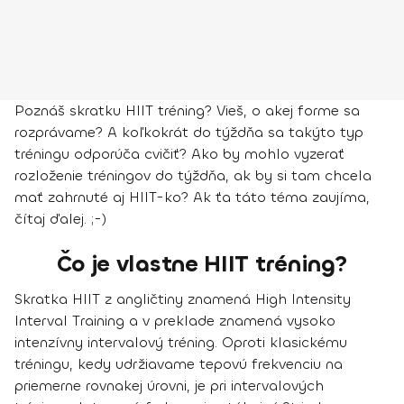
Poznáš skratku HIIT tréning? Vieš, o akej forme sa
rozprávame? A koľkokrát do týždňa sa takýto typ
tréningu odporúča cvičiť? Ako by mohlo vyzerať
rozloženie tréningov do týždňa, ak by si tam chcela
mať zahrnuté aj HIIT-ko? Ak ťa táto téma zaujíma,
čítaj ďalej. ;-)
Čo je vlastne HIIT tréning?
Skratka HIIT z angličtiny znamená High Intensity
Interval Training a v preklade znamená
vysoko
intenzívny intervalový tréning
. Oproti klasickému
tréningu, kedy udržiavame tepovú frekvenciu na
priemerne rovnakej úrovni, je
pri intervalových