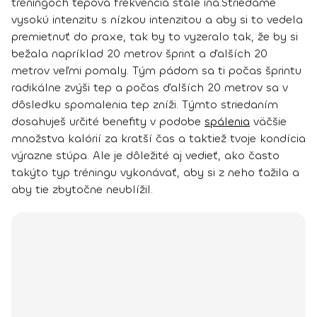
tréningoch tepová frekvencia stále iná.
Striedame
vysokú intenzitu s nízkou intenzitou a aby si to vedela
premietnuť do praxe, tak by to vyzeralo tak, že by si
bežala napríklad 20 metrov šprint a ďalších 20
metrov veľmi pomaly. Tým pádom sa ti počas šprintu
radikálne zvýši tep a počas ďalších 20 metrov sa v
dôsledku spomalenia tep zníži. Týmto striedaním
dosahuješ určité benefity v podobe
spálenia
väčšie
množstva kalórií za kratší čas a taktiež tvoje kondícia
výrazne stúpa. Ale je dôležité aj vedieť, ako často
takýto typ tréningu vykonávať, aby si z neho ťažila a
aby tie zbytočne neublížil.