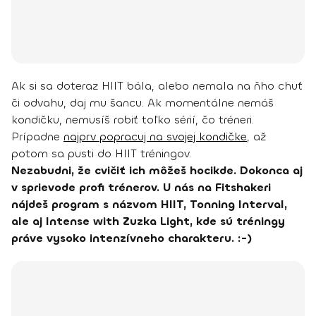
Ak si sa doteraz HIIT bála, alebo nemala na ňho chuť
či odvahu, daj mu šancu. Ak momentálne nemáš
kondičku, nemusíš robiť toľko sérií, čo tréneri.
Prípadne
najprv popracuj na svojej kondičke
, až
potom sa pusti do HIIT tréningov.
Nezabudni, že cvičiť ich môžeš hocikde. Dokonca aj
v sprievode profi trénerov. U nás na Fitshakeri
nájdeš program s názvom HIIT, Tonning Interval,
ale aj Intense with Zuzka Light, kde sú tréningy
práve vysoko intenzívneho charakteru. :-)