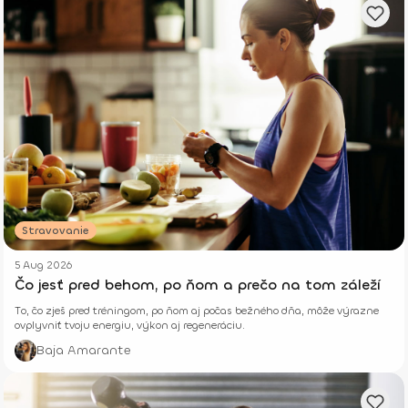
Stravovanie
5 Aug 2026
Čo jesť pred behom, po ňom a prečo na tom záleží
To, čo zješ pred tréningom, po ňom aj počas bežného dňa, môže výrazne
ovplyvniť tvoju energiu, výkon aj regeneráciu.
Baja Amarante