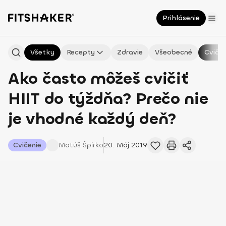
Prihlásenie
Všetky
Recepty
Zdravie
Všeobecné
Cvičen
Ako často môžeš cvičiť
HIIT do týždňa? Prečo nie
je vhodné každý deň?
Cvičenie
Matúš
Špirko
20. Máj 2019