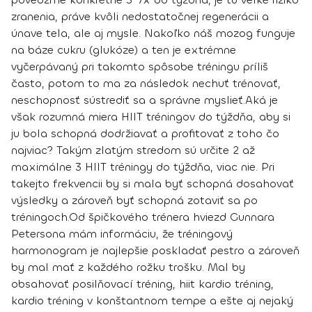
zranenia, práve kvôli nedostatočnej regenerácii a
únave tela, ale aj mysle. Nakoľko náš mozog funguje
na báze cukru (glukóze) a ten je extrémne
vyčerpávaný pri takomto spôsobe tréningu príliš
často, potom to ma za následok nechuť trénovať,
neschopnosť sústrediť sa a správne myslieť.
Aká je
však rozumná miera HIIT tréningov do týždňa, aby si
ju bola schopná dodržiavať a profitovať z toho čo
najviac? Takým zlatým stredom sú určite
2 až
maximálne 3 HIIT tréningy do týždňa, viac nie.
Pri
takejto frekvencii by si mala byť schopná dosahovať
výsledky a zároveň byť schopná zotaviť sa po
tréningoch.
Od špičkového trénera hviezd Gunnara
Petersona mám informáciu, že
tréningový
harmonogram
je najlepšie poskladať pestro a zároveň
by mal mať z každého rožku trošku.
Mal by
obsahovať posilňovací tréning, hiit kardio tréning,
kardio tréning v konštantnom tempe
a ešte aj nejaký