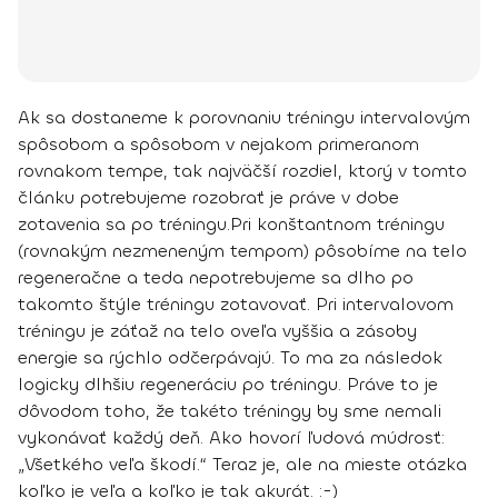
Ak sa dostaneme k porovnaniu tréningu intervalovým
spôsobom a spôsobom v nejakom primeranom
rovnakom tempe, tak
najväčší rozdiel
, ktorý v tomto
článku potrebujeme rozobrať
je práve v dobe
zotavenia sa po tréningu.
Pri konštantnom tréningu
(rovnakým nezmeneným tempom) pôsobíme na telo
regeneračne a teda nepotrebujeme sa dlho po
takomto štýle tréningu zotavovať.
Pri intervalovom
tréningu je záťaž na telo oveľa vyššia a zásoby
energie sa rýchlo odčerpávajú.
To ma za následok
logicky
dlhšiu regeneráciu po tréningu
. Práve to je
dôvodom toho, že takéto tréningy by sme nemali
vykonávať každý deň. Ako hovorí ľudová múdrosť:
„Všetkého veľa škodí.“ Teraz je, ale na mieste otázka
koľko je veľa a koľko je tak akurát. :-)