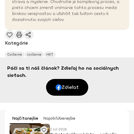
strava a myslenie. Chudnutie je komplexný proces, a
preto chcem zmeniť vnímanie tohto procesu medzi
širokou verejnosťou a uľahčiť tak ľuďom cestu k
dosiahnutiu svojich cieľov.
Kategórie
Cvičenie
cvičenie
HIIT
Páči sa ti náš článok? Zdieľaj ho na sociálnych
sieťach.
Zdieľať
Najčítanejšie
Najobľúbenejšie
2 Júl 2026