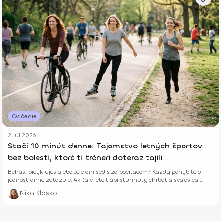
Cvičenie
2 Júl 2026
Stačí 10 minút denne: Tajomstvo letných športov
bez bolesti, ktoré ti tréneri doteraz tajili
Beháš, bicykluješ alebo celé dni sedíš za počítačom? Každý pohyb telo
jednostranne zaťažuje. Ak ťa v lete trápi stuhnutý chrbát a svalovica,
niekde robíš chybu. Zisti, ako ti len 10 minút správneho cvičenia denne
Nika Klasko
vráti energiu a zabezpečí leto úplne bez b