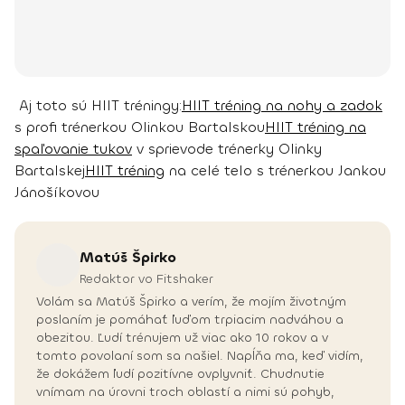
Aj toto sú HIIT tréningy:
HIIT tréning na nohy a zadok
s profi trénerkou Olinkou Bartalskou
HIIT tréning na
spaľovanie tukov
v sprievode trénerky Olinky
Bartalskej
HIIT tréning
na celé telo s trénerkou Jankou
Jánošíkovou
Matúš
Špirko
Redaktor vo Fitshaker
Volám sa Matúš Špirko a verím, že mojím životným
poslaním je pomáhať ľuďom trpiacim nadváhou a
obezitou. Ľudí trénujem už viac ako 10 rokov a v
tomto povolaní som sa našiel. Napĺňa ma, keď vidím,
že dokážem ľudí pozitívne ovplyvniť. Chudnutie
vnímam na úrovni troch oblastí a nimi sú pohyb,