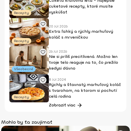
Cuketa kráľovná leta - najlepšie
cuketové recepty, ktoré musíte
vyskúšať
Recepty
20 Júl 2026
Extra ľahký a rýchly marhuľový
koláč s mrveničkou
Recepty
26 Júl 2026
Nie si príliš precitlivená. Možno len
tvoje telo reaguje na to, čo prežilo
kedysi dávno
Všeobecné
8 Júl 2024
Rýchly a šťavnatý marhuľový koláč
s tvarohom, na ktorom si pochutí
celá rodina
Recepty
Zobraziť viac
Mohlo by ťa zaujímať