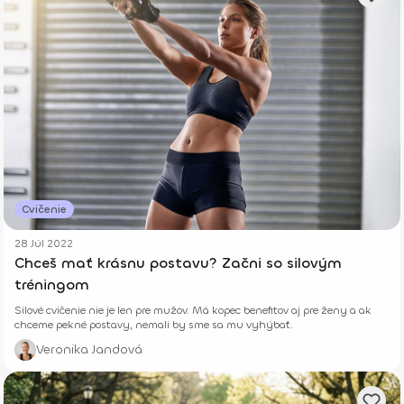
Cvičenie
28 Júl 2022
Chceš mať krásnu postavu? Začni so silovým
tréningom
Silové cvičenie nie je len pre mužov. Má kopec benefitov aj pre ženy a ak
chceme pekné postavy, nemali by sme sa mu vyhýbať.
Veronika Jandová