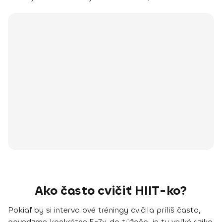
Ako často cvičiť HIIT-ko?
Pokiaľ by si intervalové tréningy cvičila príliš často,
povedzme konkrétne 5-7x do týždňa, je tu veľké riziko