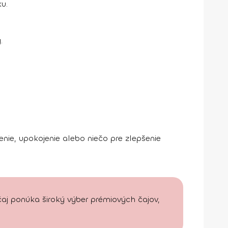
u.
.
enie, upokojenie alebo niečo pre zlepšenie
čaj ponúka široký výber prémiových čajov,