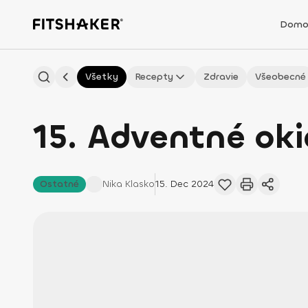
Domo
Všetky
Recepty
Zdravie
Všeobecné
15. Adventné oki
Ostatné
Nika
Klasko
15. Dec 2024