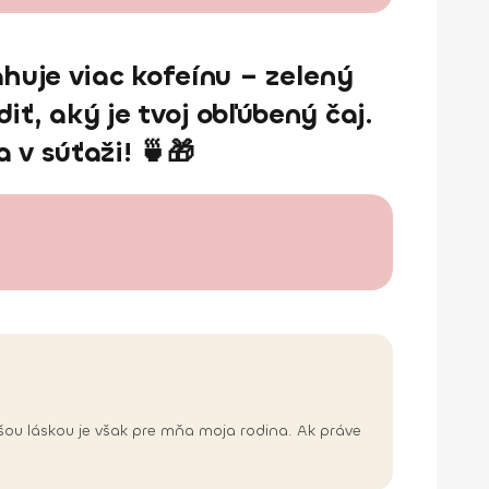
huje viac kofeínu – zelený
ť, aký je tvoj obľúbený čaj.
 v súťaži! 🍵🎁
čšou láskou je však pre mňa moja rodina. Ak práve