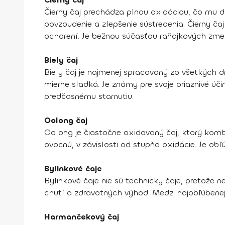
Čierny čaj prechádza plnou oxidáciou, čo mu dá
povzbudenie a zlepšenie sústredenia. Čierny ča
ochorení. Je bežnou súčasťou raňajkových zme
Biely čaj
Biely čaj je najmenej spracovaný zo všetkých d
mierne sladká. Je známy pre svoje priaznivé úči
predčasnému starnutiu.
Oolong čaj
Oolong je čiastočne oxidovaný čaj, ktorý komb
ovocnú, v závislosti od stupňa oxidácie. Je obľ
Bylinkové čaje
Bylinkové čaje nie sú technicky čaje, pretože n
chutí a zdravotných výhod. Medzi najobľúbenejš
Harmančekový čaj