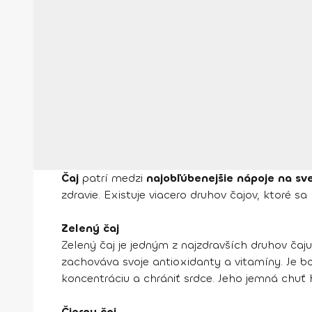
Čaj
patrí medzi
najobľúbenejšie nápoje na sv
zdravie. Existuje viacero druhov čajov, ktoré 
Zelený čaj
Zelený čaj je jedným z najzdravších druhov čaju 
zachováva svoje antioxidanty a vitamíny. Je 
koncentráciu a chrániť srdce. Jeho jemná chuť 
Čierny čaj