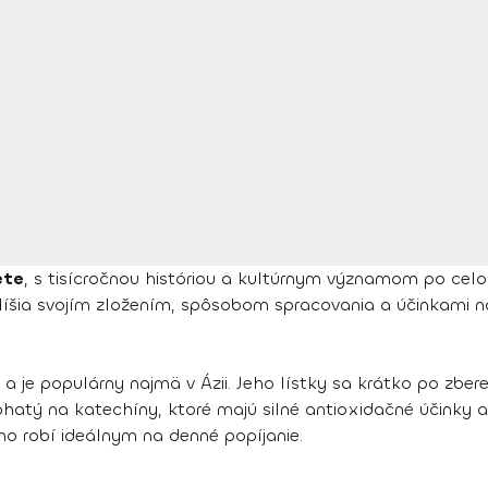
ete
, s tisícročnou históriou a kultúrnym významom po celom
sa líšia svojím zložením, spôsobom spracovania a účinkami 
a je populárny najmä v Ázii. Jeho lístky sa krátko po zbere 
bohatý na katechíny, ktoré majú silné antioxidačné účink
ho robí ideálnym na denné popíjanie.