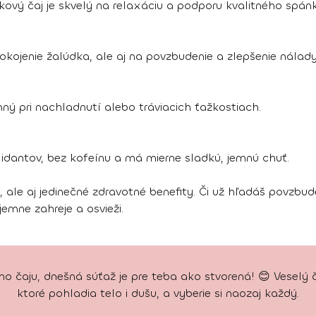
ový čaj je skvelý na relaxáciu a podporu kvalitného spánk
okojenie žalúdka, ale aj na povzbudenie a zlepšenie nálady
nný pri nachladnutí alebo tráviacich ťažkostiach.
oxidantov, bez kofeínu a má mierne sladkú, jemnú chuť.
 ale aj jedinečné zdravotné benefity. Či už hľadáš povzbud
jemne zahreje a osvieži.
ého čaju, dnešná súťaž je pre teba ako stvorená! 😊 Veselý 
ktoré pohladia telo i dušu, a vyberie si naozaj každý.