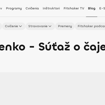
v
Programy
Cvičenia
Inštruktori
Fitshaker TV
Blog
E-
Cvičenie
Stravovanie
Premeny
Fitshaker podca
enko - Súťaž o čaje