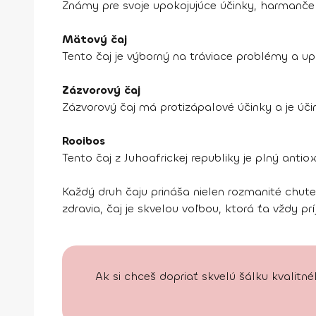
Známy pre svoje upokojujúce účinky, harmanček
Mätový čaj
Tento čaj je výborný na tráviace problémy a up
Zázvorový čaj
Zázvorový čaj má protizápalové účinky a je úči
Rooibos
Tento čaj z Juhoafrickej republiky je plný anti
Každý druh čaju prináša nielen rozmanité chute,
zdravia, čaj je skvelou voľbou, ktorá ťa vždy prí
Ak si chceš dopriať skvelú šálku kvalitn