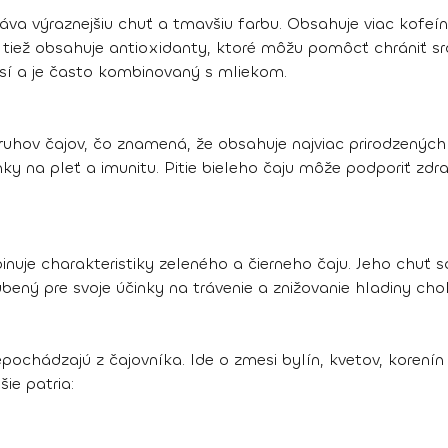
va výraznejšiu chuť a tmavšiu farbu. Obsahuje viac kofeínu
j tiež obsahuje antioxidanty, ktoré môžu pomôcť chrániť sr
sí a je často kombinovaný s mliekom.
ruhov čajov, čo znamená, že obsahuje najviac prirodzených
nky na pleť a imunitu. Pitie bieleho čaju môže podporiť zd
inuje charakteristiky zeleného a čierneho čaju. Jeho chuť
úbený pre svoje účinky na trávenie a znižovanie hladiny chol
epochádzajú z čajovníka. Ide o zmesi bylín, kvetov, korenín
ie patria: