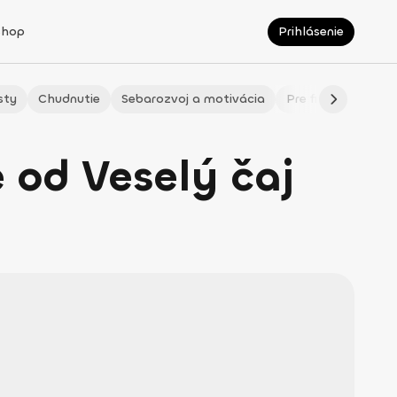
Shop
Prihlásenie
sty
Chudnutie
Sebarozvoj a motivácia
Pre fitmaminky
 od Veselý čaj