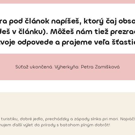
a pod článok napíšeš, ktorý čaj obsa
eš v článku). Môžeš nám tiež prezradi
voje odpovede a prajeme veľa šťastia
Súťaž ukončená. Výherkyňa: Petra Zamišková
turistiku, dobré jedlo, prechádzky a západy slnka pri mori. Najvä
jem ďalší výlet do prírody s batohom plným dobrôt!