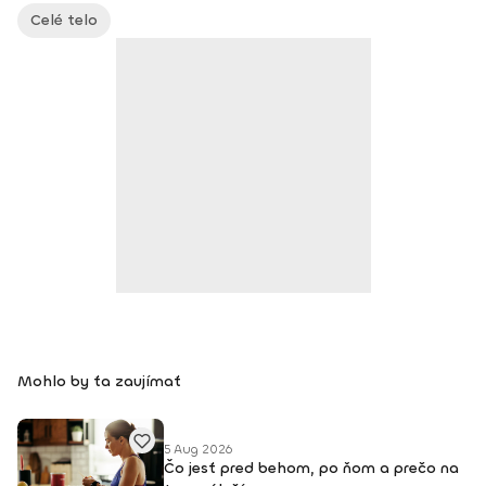
Celé telo
Mohlo by ťa zaujímať
5 Aug 2026
Čo jesť pred behom, po ňom a prečo na