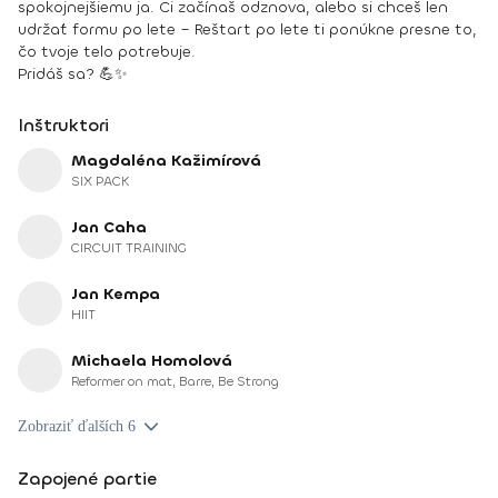
spokojnejšiemu ja. Či začínaš odznova, alebo si chceš len
udržať formu po lete – Reštart po lete ti ponúkne presne to,
čo tvoje telo potrebuje.
Pridáš sa? 💪✨
Inštruktori
Magdaléna Kažimírová
SIX PACK
Jan Caha
CIRCUIT TRAINING
Jan Kempa
HIIT
Michaela Homolová
Reformer on mat, Barre, Be Strong
Zobraziť ďalších 6
Zapojené partie