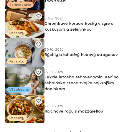
tom záleží
Stravovanie
3 Aug 2026
Chrumkavé kuracie kúsky v syre s
kuskusom a zeleninkou
Recepty
30 Júl 2026
Rýchly a lahodný hubový stroganov
Recepty
29 Júl 2026
Lekcie letného sebavedomia: Keď sa
sebaláska stane tvojím najkrajším
doplnkom
Všeobecné
27 Júl 2026
Rajčinové ragú s mozzarellou
Recepty