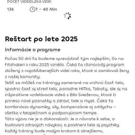
POČET VIDEÍ
DĹŽKA VIDEÍ
136
7 - 40 Min
Reštart po lete 2025
Informácie o programe
Počas 50 dní ťa budeme sprevádzať tým najlepším, čo na
Fitshakeri v roku 2025 vzniklo. Čaká ťa rôznorodý program
zložený z najobľúbenejších videí roka, ktoré si zamilovali ženy
z našej komunity.
Tešiť sa môžeš na tréningy zamerané na vrchnú časť tela,
spodnú časť aj stred tela, poriadne HIITka, Tabaty, ale aj na
inšpiratívne vzdelávacie videá s Bibi Svieženou, ktoré ti
prinesú nové poznatky o zdraví, tele a mysli. Čaká ťa
kombinácia dynamiky, sily, kompenzácie aj oddychu –
všetko v bezpečnom a podporujúcom tempe.
Táto výzva nie je o dokonalosti. Je o návrate k sebe, o
budovaní zdravých návykov, o posilnení tela aj psychiky.
Každý tréning bude malým krokom k silnejšiemu,