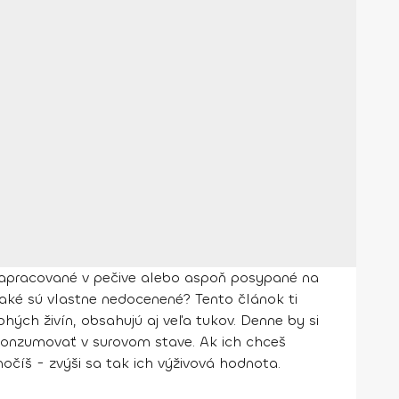
apracované v pečive alebo aspoň posypané na
 aké sú vlastne nedocenené? Tento článok ti
hých živín, obsahujú aj veľa tukov.
Denne by si
h konzumovať v surovom stave. Ak ich chceš
očíš - zvýši sa tak ich výživová hodnota.