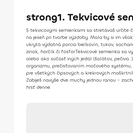
strong1. Tekvicové se
S tekvicovými semienkami sa stretávaš určite čas
na jeseň pri tvorbe výzdoby. Mala by si im vša
ukrytá výdatná porcia bielkovín, tukov, sachari
zinok, horčík či fosfor.
Tekvicové semienka sa v
alebo ako súčasť iných jedál (šalátov, pečiva...)
organizmu, prečisťovaním močového systému, z
pre všetkých čipsových a krekrových maškrtník
Zabiješ navyše dve muchy jednou ranou - zachr
hrsť denne.