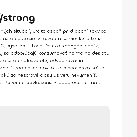
/strong
ných situácií, určite aspoň pri dlabaní tekvice
erne a častejšie. V každom semienku je totiž
C, kyselina listová, železo, mangán, sodík,
dy sa odporúčajú konzumovať najmä na desiatu
tlaku a cholesterolu
, odvodňovaním
ine.
Príroda si pripravila tieto semienka určite
 akú za nezdravé čipsy už veru nevymeníš.
ky. Pozor na dávkovanie -
odporúča sa max.