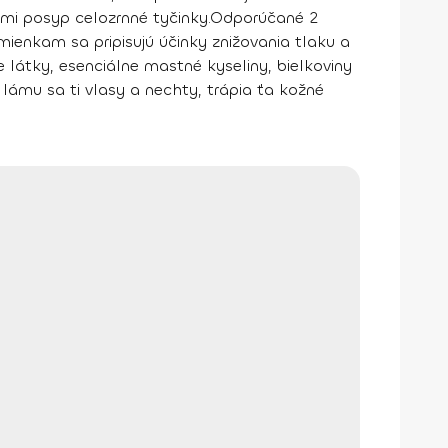
imi posyp celozrnné tyčinky.
Odporúčané 2
emienkam sa pripisujú
účinky znižovania tlaku a
e látky, esenciálne mastné kyseliny, bielkoviny
 lámu sa ti vlasy a nechty, trápia ťa kožné