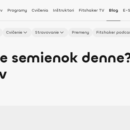
v
Programy
Cvičenia
Inštruktori
Fitshaker TV
Blog
E-
Cvičenie
Stravovanie
Premeny
Fitshaker podca
ice semienok denne?
v