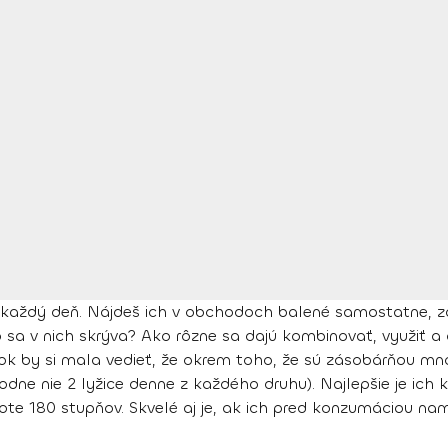
každý deň. Nájdeš ich v obchodoch balené samostatne, z
 sa v nich skrýva? Ako rôzne sa dajú kombinovať, využiť a
ok by si mala vedieť, že okrem toho, že sú zásobárňou mno
odne nie 2 lyžice denne z každého druhu). Najlepšie je ic
te 180 stupňov. Skvelé aj je, ak ich pred konzumáciou nam