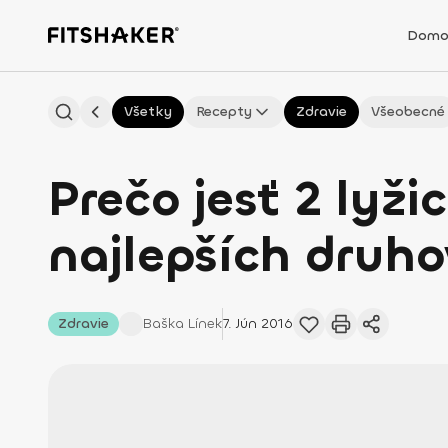
Domo
Všetky
Recepty
Zdravie
Všeobecné
Prečo jesť 2 lyž
najlepších druho
Zdravie
Baška
Línek
7. Jún 2016