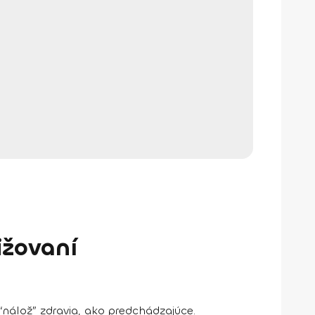
ižovaní
nálož” zdravia, ako predchádzajúce.