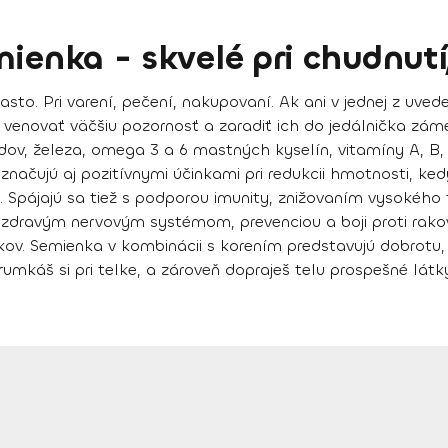
mienka - skvelé pri chudnutí
to. Pri varení, pečení, nakupovaní. Ak ani v jednej z uvede
k venovať väčšiu pozornosť a zaradiť ich do jedálnička zám
dov, železa, omega 3 a 6 mastných kyselín, vitamíny A, B, 
yznačujú aj
pozitívnymi účinkami pri redukcii hmotnosti
, ke
. Spájajú sa tiež s
podporou imunity, znižovaním vysokého 
dravým nervovým systémom, prevenciou a boji proti rakov
ov. Semienka v kombinácii s korením predstavujú dobrotu,
umkáš si pri telke, a zároveň dopraješ telu prospešné lát