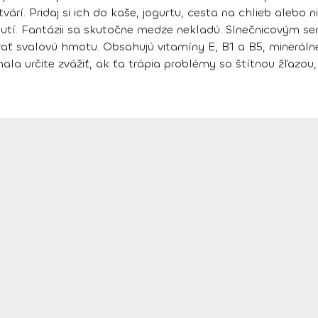
í. Pridaj si ich do kaše, jogurtu, cesta na chlieb alebo n
 chutí. Fantázii sa skutočne medze nekladú. Slnečnicovým s
rať svalovú hmotu
. Obsahujú vitamíny E, B1 a B5, mineráln
mala určite zvážiť, ak ťa trápia problémy so štítnou žľazou,