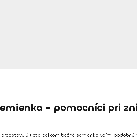
semienka - pomocníci pri zn
predstavujú tieto celkom bežné semienka veľmi podobnú “