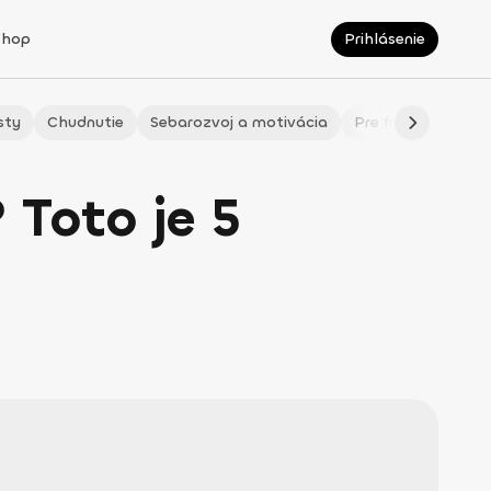
Shop
Prihlásenie
sty
Chudnutie
Sebarozvoj a motivácia
Pre fitmaminky
 Toto je 5