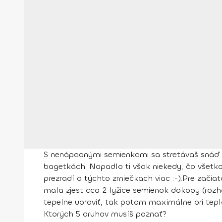
S nenápadnými semienkami sa stretávaš snáď 
bagetkách. Napadlo ti však niekedy, čo všetko
prezradí o týchto zrniečkach viac :-).
Pre začiat
mala zjesť cca 2 lyžice semienok
dokopy
(rozh
tepelne upraviť, tak potom maximálne pri teplo
Ktorých 5 druhov musíš poznať?