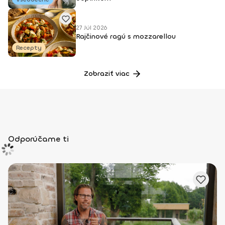
27 Júl 2026
Rajčinové ragú s mozzarellou
Recepty
Zobraziť viac
Odporúčame ti