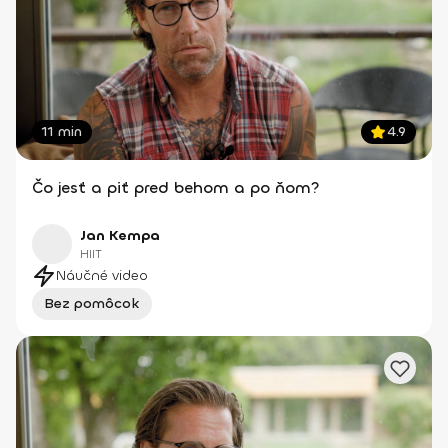
11 min
4.9
Čo jesť a piť pred behom a po ňom?
Jan Kempa
HIIT
Náučné video
Bez pomôcok