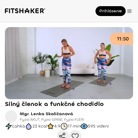
Prihlásenie
Silný členok a funkčné chodidlo
Mgr. Lenka Skaličanová
Fyzio AKUT, Fyzio SPINE, Fyzio FLEXI
Ľahká
23
kcal
4.9
17 min
595
videní