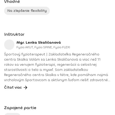
Vhodné
Na zlepšenie flexibility
Inštruktor
Mgr. Lenka Skaličanová
Fyzio AKUT, Fyzio SPINE, Fyzio FLEXI
Športový fyzioterapeut | Zakladateľka Regeneračného
centra Skalka Volám sa Lenka Skaličanová a viac než 11
rokov sa venujem fyzioterapii, regenerácii a celostnej
starostlivosti o telo a myseľ. Som zakladateľkou
Regeneračného centra Skalka v Nitre, kde pomáham najmä
vrcholovým športovcom a aktívnym ľuďom riešiť zdravotné
problémy, predchádzať zraneniam a zlepšovať výkonnosť.
Čítať viac
Verím, že telo a myseľ sú neoddeliteľne prepojené. Preto
okrem fyzioterapie pracujem aj s psychosomatikou a
mentálnym koučingom, vďaka čomu dokážem klientom
pomôcť nielen fyzicky, ale aj psychicky zvládať tlak, stres a
Zapojené partie
športové výzvy. Každý človek je jedinečný – preto ku