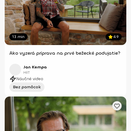
13 min
4.9
Ako vyzerá príprava na prvé bežecké podujatie?
Jan Kempa
HIIT
Náučné video
Bez pomôcok