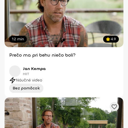
12 min
4.9
Prečo ma pri behu niečo bolí?
Jan Kempa
HIIT
Náučné video
Bez pomôcok