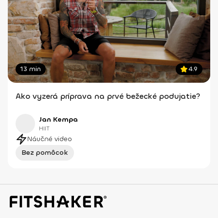
13 min
4.9
Ako vyzerá príprava na prvé bežecké podujatie?
Jan Kempa
HIIT
Náučné video
Bez pomôcok