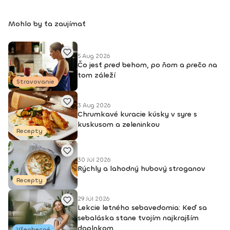
Mohlo by ťa zaujímať
5 Aug 2026
Čo jesť pred behom, po ňom a prečo na
tom záleží
Stravovanie
3 Aug 2026
Chrumkavé kuracie kúsky v syre s
kuskusom a zeleninkou
Recepty
30 Júl 2026
Rýchly a lahodný hubový stroganov
Recepty
29 Júl 2026
Lekcie letného sebavedomia: Keď sa
sebaláska stane tvojím najkrajším
doplnkom
Všeobecné