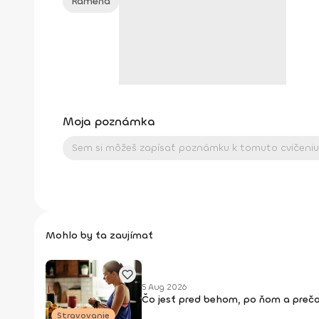
Ramená
Moja poznámka
Mohlo by ťa zaujímať
5 Aug 2026
Čo jesť pred behom, po ňom a prečo
Stravovanie