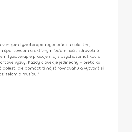
ým športovcom a aktívnym ľuďom riešiť zdravotné
dinečný – preto ku
 bolesť, ale pomôcť ti nájsť rovnováhu a vytvoriť si
ovnováhy medzi telom a mysľou.“