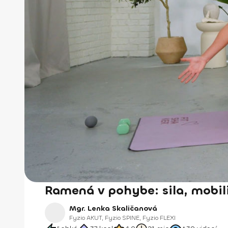
Ramená v pohybe: sila, mobil
Mgr. Lenka Skaličanová
Fyzio AKUT, Fyzio SPINE, Fyzio FLEXI