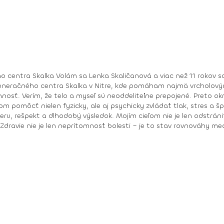
m fyzioterapii, regenerácii a celostnej
egeneračného centra Skalka v Nitre, kde pomáham najmä vrcholov
 psychosomatikou a
yzicky, ale aj psychicky zvládať tlak, stres a športové výzvy. Každý človek je je
u, rešpekt a dlhodobý výsledok. Mojím cieľom nie je len odstrániť
evný základ pre zdravý, funkčný a vedomý pohyb. „Zdravie nie je len neprítomnosť bolesti – je to stav r