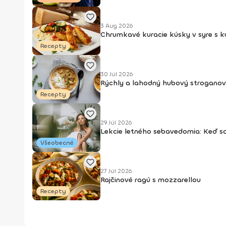
3 Aug 2026
Chrumkavé kuracie kúsky v syre s 
Recepty
30 Júl 2026
Rýchly a lahodný hubový stroganov
Recepty
29 Júl 2026
Lekcie letného sebavedomia: Keď s
Všeobecné
27 Júl 2026
Rajčinové ragú s mozzarellou
Recepty