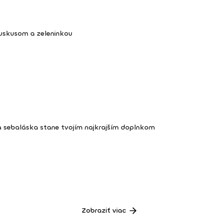
kuskusom a zeleninkou
a sebaláska stane tvojím najkrajším doplnkom
Zobraziť viac