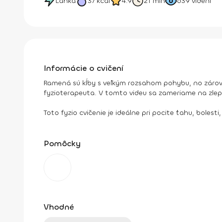
Ľahká
37
kcal
4.9
21 min
639
videní
Informácie o cvičení
Ramená sú kĺby s veľkým rozsahom pohybu, no zároveň
fyzioterapeuta. V tomto videu sa zameriame na zlep
Toto fyzio cvičenie je ideálne pri pocite ťahu, bole
Pomôcky
Vhodné