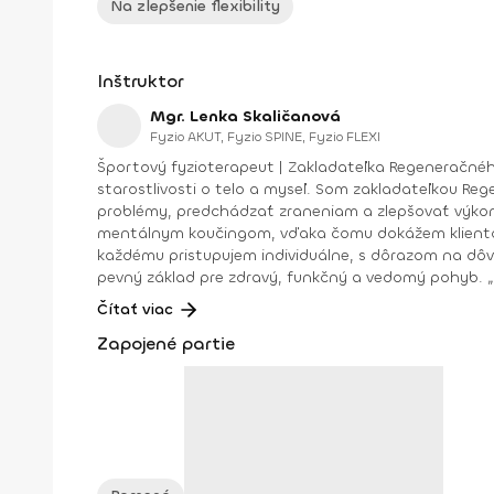
Na zlepšenie flexibility
Inštruktor
Mgr. Lenka Skaličanová
Fyzio AKUT, Fyzio SPINE, Fyzio FLEXI
Športový fyzioterapeut | Zakladateľka Regeneračného centra Skalka Volám sa Lenka Skaličanová a viac než 11 rokov sa venuje
starostlivosti o telo a myseľ. Som zakladateľkou R
problémy, predchádzať zraneniam a zlepšovať výkonnosť. Verím, že telo a myseľ sú neoddeliteľne prepojené. Preto okrem fyzioterapie pracujem aj s
mentálnym koučingom, vďaka čomu dokážem klientom pomôcť nielen f
každému pristupujem individuálne, s dôrazom na dôver
p
Čítať viac
Zapojené partie