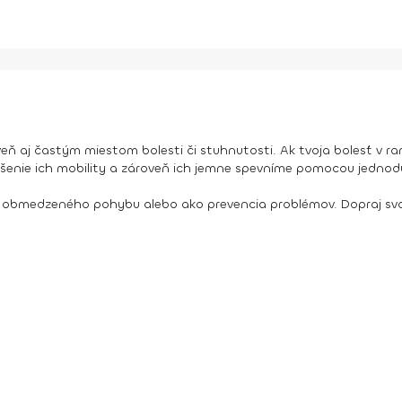
 aj častým miestom bolesti či stuhnutosti. Ak tvoja bolesť v rame
šenie ich mobility a zároveň ich jemne spevníme pomocou jednodu
sti, obmedzeného pohybu alebo ako prevencia problémov. Dopraj svo