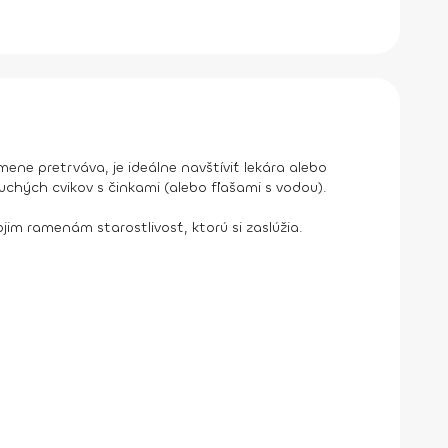
ne pretrváva, je ideálne navštíviť lekára alebo
chých cvikov s činkami (alebo fľašami s vodou).
jim ramenám starostlivosť, ktorú si zaslúžia.