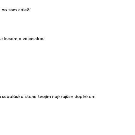
 na tom záleží
kuskusom a zeleninkou
a sebaláska stane tvojím najkrajším doplnkom