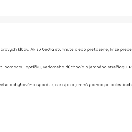
bedrových kĺbov. Ak sú bedrá stuhnuté alebo preťažené, kríže prebe
ti pomocou loptičky, vedomého dýchania a jemného strečingu. Prec
ho pohybového aparátu, ale aj ako jemná pomoc pri bolestiach v