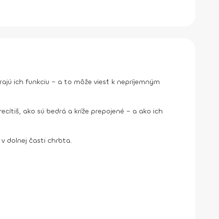
rajú ich funkciu – a to môže viesť k nepríjemným
ítiš, ako sú bedrá a kríže prepojené – a ako ich
 dolnej časti chrbta.