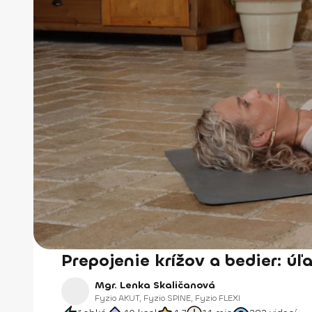
Prepojenie krížov a bedier: ú
Mgr. Lenka Skaličanová
Fyzio AKUT, Fyzio SPINE, Fyzio FLEXI