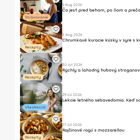
5 Aug 2026
Čo jesť pred behom, po ňom a prečo
Stravovanie
3 Aug 2026
Chrumkavé kuracie kúsky v syre s 
Recepty
30 Júl 2026
Rýchly a lahodný hubový stroganov
Recepty
29 Júl 2026
Lekcie letného sebavedomia: Keď s
Všeobecné
27 Júl 2026
Rajčinové ragú s mozzarellou
Recepty