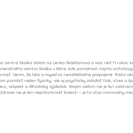
m fyzioterapii, regenerácii a celostnej
egeneračného centra Skalka v Nitre, kde pomáham najmä vrcholov
 psychosomatikou a
yzicky, ale aj psychicky zvládať tlak, stres a športové výzvy. Každý človek je je
u, rešpekt a dlhodobý výsledok. Mojím cieľom nie je len odstrániť
evný základ pre zdravý, funkčný a vedomý pohyb. „Zdravie nie je len neprítomnosť bolesti – je to stav r