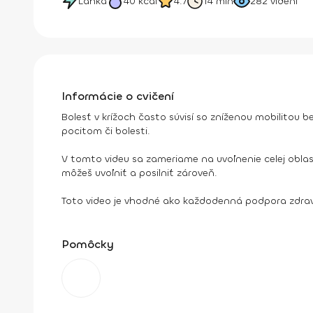
Ľahká
40
kcal
4.7
14 min
282
videní
Informácie o cvičení
Bolesť v krížoch často súvisí so zníženou mobilitou 
pocitom či bolesti.
V tomto videu sa zameriame na uvoľnenie celej oblas
môžeš uvoľniť a posilniť zároveň.
Toto video je vhodné ako každodenná podpora zdravé
Pomôcky