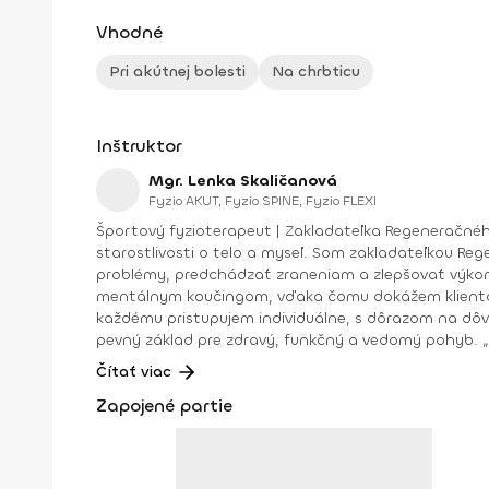
Vhodné
Pri akútnej bolesti
Na chrbticu
Inštruktor
Mgr. Lenka Skaličanová
Fyzio AKUT, Fyzio SPINE, Fyzio FLEXI
Športový fyzioterapeut | Zakladateľka Regeneračného centra Skalka Volám sa Lenka Skaličanová a viac než 11 rokov sa venuje
starostlivosti o telo a myseľ. Som zakladateľkou R
problémy, predchádzať zraneniam a zlepšovať výkonnosť. Verím, že telo a myseľ sú neoddeliteľne prepojené. Preto okrem fyzioterapie pracujem aj s
mentálnym koučingom, vďaka čomu dokážem klientom pomôcť nielen f
každému pristupujem individuálne, s dôrazom na dôver
p
Čítať viac
Zapojené partie