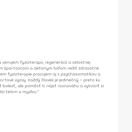
ým športovcom a aktívnym ľuďom riešiť zdravotné
dinečný – preto ku
 bolesť, ale pomôcť ti nájsť rovnováhu a vytvoriť si
ovnováhy medzi telom a mysľou.“