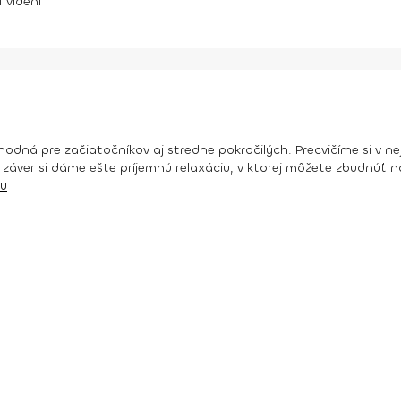
1
videní
e vhodná pre začiatočníkov aj stredne pokročilých. Precvičíme si v 
a záver si dáme ešte príjemnú relaxáciu, v ktorej môžete zbudnúť na
cu