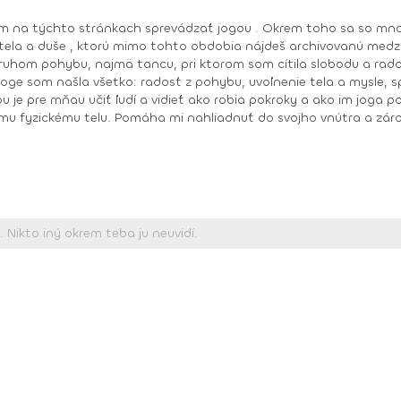
 mňau učiť ľudí a vidieť ako robia pokroky a ako im joga pomáha zlepšiť 
mu fyzickému telu. Pomáha mi nahliadnuť do svojho vnútra a záro
,