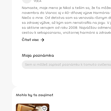
YOGA
Namaste, moje meno je Nikol a teším sa, že ťa môžem na týchto stránkach sprevádzať jogou . Okrem toho sa so mnou môžeš stretávať pravidelne každý rok od
novembra do Vianoc aj v 40-dňovej výzve Harmónia tela a duše , ktorú mimo tohto obdobia nájdeš archivovanú medzi fit programami na stránke (nájdeš ich naspodku).
Niečo o mne. Od detstva som sa venovala rôznym druhom pohybu, najmä tancu, pri ktorom som cítila slobodu a radosť. Neskôr som cvičila aeróbne cvičenia a venovala
sa zdravej výžive, až kým som nenatrafila na jogu. V joge som našla všetko: radosť z pohybu, uvoľnenie tela a mysle, spojenie so sebou a odpovede na hlbšie otázky. Joge
sa aktívne venujem od roku 2008. Najväčšou odmenou je pre
cestou k sebapoznaniu, vnútornej harmónii a zdravé
Vďaka nej je môj život krajší, lepší a plnohodnotnejší. Viac info o mne a joge nájdete na mojej stránke nikolchovancova.sk Dosiahnuté vzdelanie: Inštruktor powerjogy
Čítať viac
stupeň 1 a 2 – Powerjoga Akadémia Slovensko – lektori: Bc. Michaela Hluchová (SR), Václav Krejčík (ČR) Intenzívny odborný seminár Gravid jogy – lektor Ing. Dana
Beierová (ČR)
Moja poznámka
Mohlo by ťa zaujímať