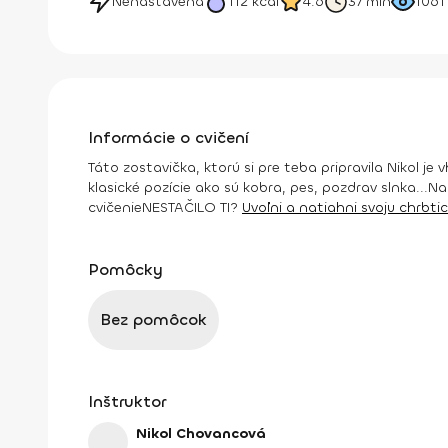
Nenastavená
112
kcal
4.6
37 min
1061
Informácie o cvičení
Táto zostavička, ktorú si pre teba pripravila Nikol j
klasické pozície ako sú kobra, pes, pozdrav slnka...N
cvičenie
NESTAČILO TI?
Uvoľni a natiahni svoju chrbti
Pomôcky
Bez pomôcok
Inštruktor
Nikol Chovancová