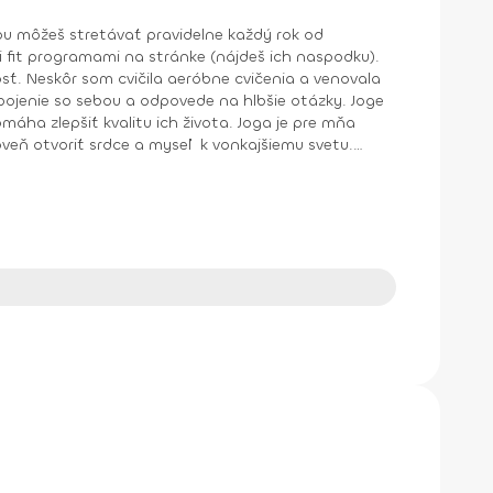
kvalitu ich života. Joga je pre mňa
veň otvoriť srdce a myseľ k vonkajšiemu svetu.