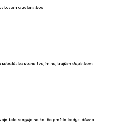
kuskusom a zeleninkou
a sebaláska stane tvojím najkrajším doplnkom
 tvoje telo reaguje na to, čo prežilo kedysi dávno