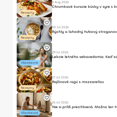
3 Aug 2026
Chrumkavé kuracie kúsky v syre s 
Recepty
30 Júl 2026
Rýchly a lahodný hubový stroganov
Recepty
29 Júl 2026
Lekcie letného sebavedomia: Keď s
Všeobecné
27 Júl 2026
Rajčinové ragú s mozzarellou
Recepty
26 Júl 2026
Nie si príliš precitlivená. Možno len
Všeobecné