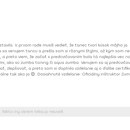
sa venujem tancu a prešla som si rôznymi štýlmi, až kým som neo
reto viem, že začať s predcvičovaním bola tá najlepšia vec na svete, 
ami, ako sú zumba toning či aqua zumba. Venujem sa aj predcvičov
reto som si doplnila vzdelanie aj o ďalšie certifikáty. Už teraz sa teším na všetky odtan
mba basic, Zumba basic 2, Aqua Zumby, Zumba