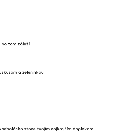
 na tom záleží
kuskusom a zeleninkou
a sebaláska stane tvojím najkrajším doplnkom