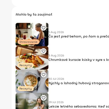
Mohlo by ťa zaujímať
5 Aug 2026
Čo jesť pred behom, po ňom a prečo
Stravovanie
3 Aug 2026
Chrumkavé kuracie kúsky v syre s 
Recepty
30 Júl 2026
Rýchly a lahodný hubový stroganov
Recepty
29 Júl 2026
Lekcie letného sebavedomia: Keď s