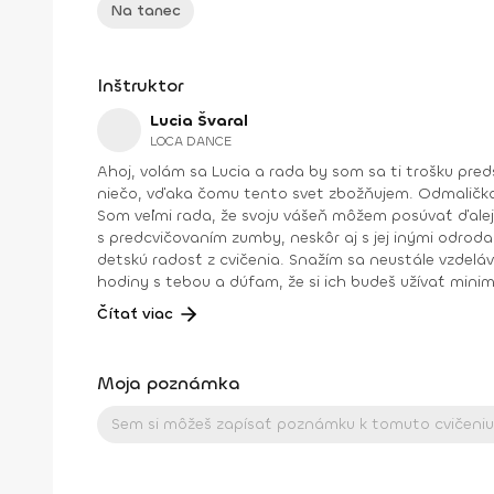
Na tanec
Inštruktor
Lucia Švaral
LOCA DANCE
Ahoj, volám sa Lucia a rada by som sa ti trošku predstavila. V prvom rade musíš vedieť, že tanec tvorí kúsok môjho ja. Niečo, bez čoho si tento svet neviem predstaviť, a
niečo, vďaka čomu tento svet zbožňujem. Odmalička 
Som veľmi rada, že svoju vášeň môžem posúvať ďalej, a p
s predcvičovaním zumby, neskôr aj s jej inými odrod
detskú radosť z cvičenia. Snažím sa neustále vzdelávať, zlepšovať, a p
hodiny s tebou a dúfam, že si ich budeš užívať minimálne tak ako ja 😊. Dosiahnuté vzdelanie: Oficiálny inštruktor Zu
Toning Inštruktor Aerobiku I. kvalifikačného stupňa Inštruktor Body worku Inštruktor Kid fitu Inštruktor Integrated Power Stretchu Výživový poradca Osobný tréner vo
Čítať viac
fitnescentre
Moja poznámka