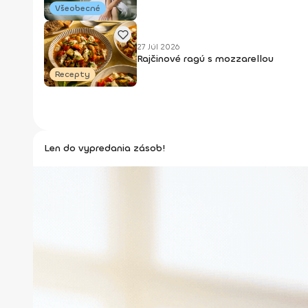
Všeobecné
27 Júl 2026
Rajčinové ragú s mozzarellou
Recepty
Len do vypredania zásob!