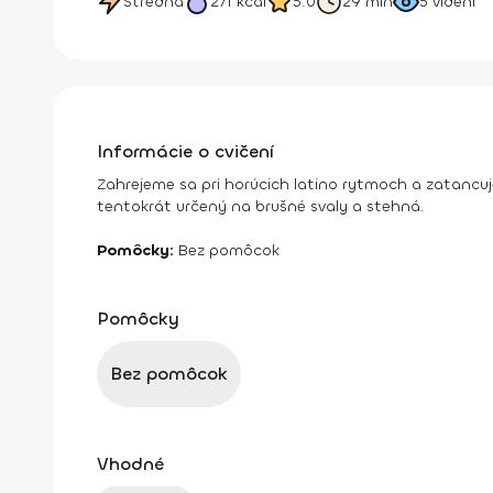
Stredná
271
kcal
5.0
29 min
5
videní
Informácie o cvičení
Zahrejeme sa pri horúcich latino rytmoch a zatancu
tentokrát určený na brušné svaly a stehná.
Pomôcky:
Bez pomôcok
Pomôcky
Bez pomôcok
Vhodné