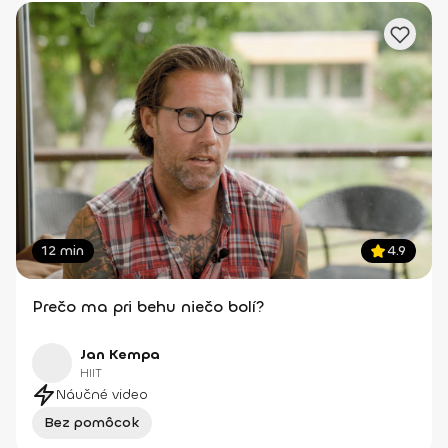
12 min
4.9
Prečo ma pri behu niečo bolí?
Jan Kempa
HIIT
Náučné video
Bez pomôcok