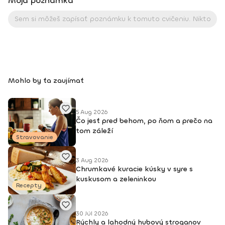
Moja poznámka
Mohlo by ťa zaujímať
5 Aug 2026
Čo jesť pred behom, po ňom a prečo na
tom záleží
Stravovanie
3 Aug 2026
Chrumkavé kuracie kúsky v syre s
kuskusom a zeleninkou
Recepty
30 Júl 2026
Rýchly a lahodný hubový stroganov