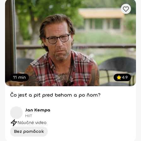
11 min
4.9
Čo jesť a piť pred behom a po ňom?
Jan Kempa
HIIT
Náučné video
Bez pomôcok