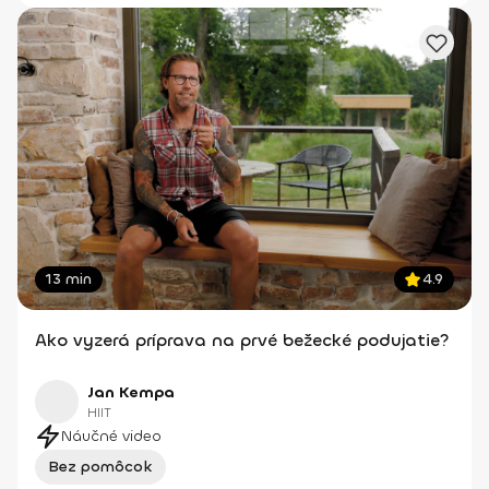
13 min
4.9
Ako vyzerá príprava na prvé bežecké podujatie?
Jan Kempa
HIIT
Náučné video
Bez pomôcok