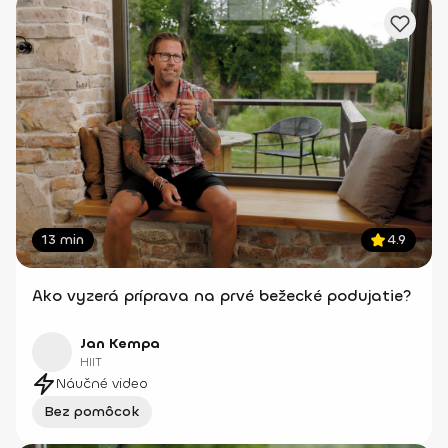
13 min
4.9
Ako vyzerá príprava na prvé bežecké podujatie?
Jan Kempa
HIIT
Náučné video
Bez pomôcok