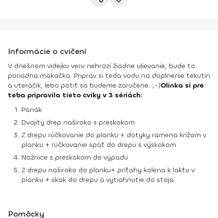
Informácie o cvičení
V dnešnom videjku veru nehrozí žiadne ulievanie, bude to
poriadna makačka. Priprav si teda vodu na doplnenie tekutín
a uteráčik, lebo potiť sa budeme zaručene. ;-)
Olinka si pre
teba pripravila tieto cviky v 3 sériách:
Panák
Dvojitý drep naširoko s preskokom
Z drepu rúčkovanie do planku + dotyky ramena krížom v
planku + rúčkovanie späť do drepu s výskokom
Nožnice s preskokom do výpadu
Z drepu naširoko do planku+ príťahy kolena k lakťu v
planku + skok do drepu a vytiahnutie do stoja
Pomôcky