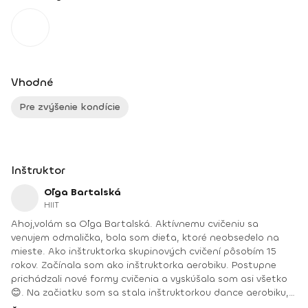
Vhodné
Pre zvýšenie kondície
Inštruktor
Oľga Bartalská
HIIT
Ahoj,volám sa Oľga Bartalská. Aktívnemu cvičeniu sa
venujem odmalička, bola som dieťa, ktoré neobsedelo na
mieste. Ako inštruktorka skupinových cvičení pôsobím 15
rokov. Začínala som ako inštruktorka aerobiku. Postupne
prichádzali nové formy cvičenia a vyskúšala som asi všetko
😊. Na začiatku som sa stala inštruktorkou dance aerobiku,
hi-low aerobiku, step aerobiku, body work a osobnou