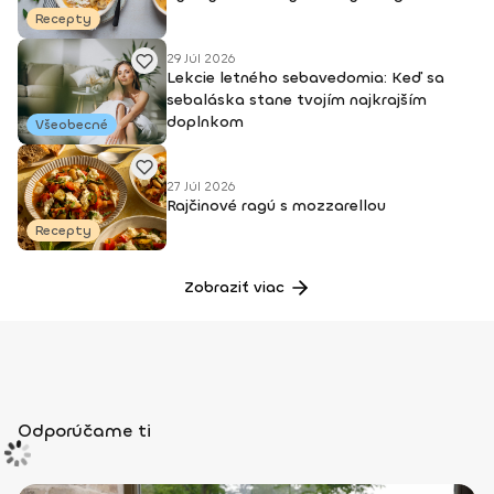
Recepty
29 Júl 2026
Lekcie letného sebavedomia: Keď sa
sebaláska stane tvojím najkrajším
doplnkom
Všeobecné
27 Júl 2026
Rajčinové ragú s mozzarellou
Recepty
Zobraziť viac
Odporúčame ti