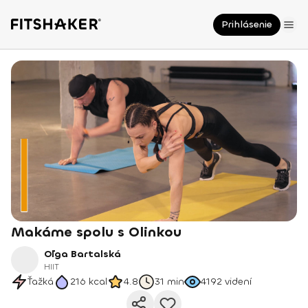
Prihlásenie
Makáme spolu s Olinkou
Oľga Bartalská
HIIT
Ťažká
216
kcal
4.8
31 min
4192
videní