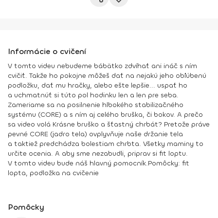
Informácie o cvičení
V tomto videu nebudeme bábätko zdvíhať ani ináč s ním
cvičiť. Takže ho pokojne môžeš dať na nejakú jeho obľúbenú
podložku, dať mu hračky, alebo ešte lepšie... uspať ho
a uchmatnúť si túto pol hodinku len a len pre seba.
Zameriame sa na posilnenie hlbokého stabilizačného
systému (CORE) a s ním aj celého bruška, či bokov. A prečo
sa video volá Krásne bruško a šťastný chrbát? Pretože práve
pevné CORE (jadro tela) ovplyvňuje naše držanie tela
a taktiež predchádza bolestiam chrbta. Všetky maminy to
určite ocenia. A aby sme nezabudli, priprav si fit loptu.
V tomto videu bude náš hlavný pomocník.
Pomôcky:
fit
lopta, podložka na cvičenie
Pomôcky