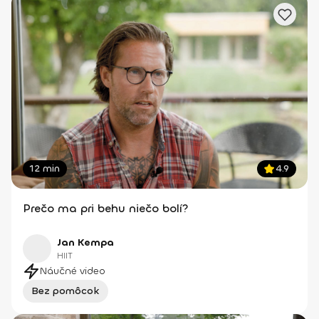
12 min
4.9
Prečo ma pri behu niečo bolí?
Jan Kempa
HIIT
Náučné video
Bez pomôcok