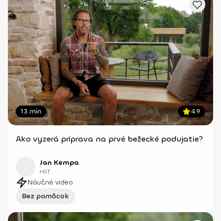
13 min
4.9
Ako vyzerá príprava na prvé bežecké podujatie?
Jan Kempa
HIIT
Náučné video
Bez pomôcok