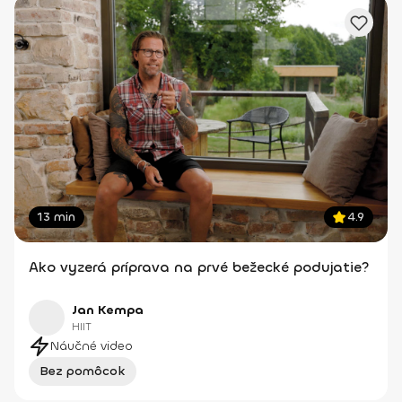
13 min
4.9
Ako vyzerá príprava na prvé bežecké podujatie?
Jan Kempa
HIIT
Náučné video
Bez pomôcok