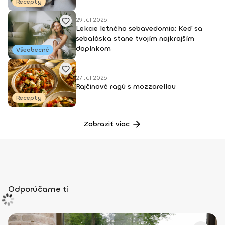
Recepty
29 Júl 2026
Lekcie letného sebavedomia: Keď sa
sebaláska stane tvojím najkrajším
doplnkom
Všeobecné
27 Júl 2026
Rajčinové ragú s mozzarellou
Recepty
Zobraziť viac
Odporúčame ti