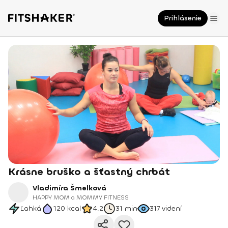
Prihlásenie
Krásne bruško a šťastný chrbát
Vladimíra Šmelková
HAPPY MOM a MOMMY FITNESS
Ľahká
120
kcal
4.2
31 min
317
videní