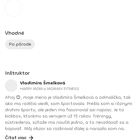
Vhodné
Po pôrode
Inštruktor
Vladimíra Šmelková
HAPPY MOM a MOMMY FITNESS
Ahoj 😊, moje meno je Vladimíra Šmelková a odmalička, tak
ako ma rodičia viedli, som športovala. Prešla som si rôznymi
druhmi športu, ale jeden ma fascinoval asi najviac. Je to
kickbox, ktorému sa venujem už 15 rokov. Tréningy,
sústredenia, súťaže ma naučili jedno, a to nevzdávať sa a
bojovať. Môj obzor sa rozširoval ďalej a narazila som na
tehotenské štúdio, v ktorom pracujem ako lektorka
Čítať viac