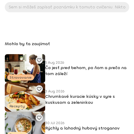
Mohlo by ťa zaujímať
5 Aug 2026
Čo jesť pred behom, po ňom a prečo na
tom záleží
Stravovanie
3 Aug 2026
Chrumkavé kuracie kúsky v syre s
kuskusom a zeleninkou
Recepty
30 Júl 2026
Rýchly a lahodný hubový stroganov