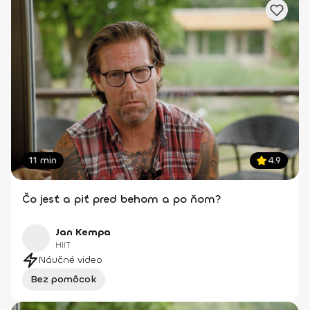
11 min
4.9
Čo jesť a piť pred behom a po ňom?
Jan Kempa
HIIT
Náučné video
Bez pomôcok