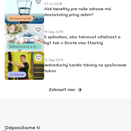
27 Júl 2018
Aké benefity pre naše zdravie má
dostatočný pitný režim?
Stravovanie
19 Sep 2019
5 spôsobov, ako trénovať vďačnosť a
byť tak v živote viac šťastný
Sebarozvoj a motivácia
12 Sep 2019
Jednoduchý kardio tréning na spaľovanie
tukov
Cvičenie
Zobraziť viac
Odporúčame ti