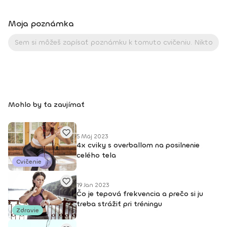
Moja poznámka
Mohlo by ťa zaujímať
5 Máj 2023
4x cviky s overballom na posilnenie
celého tela
Cvičenie
19 Jan 2023
Čo je tepová frekvencia a prečo si ju
treba strážiť pri tréningu
Zdravie