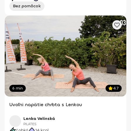
Bez pomôcok
6 min
4.7
Uvoľni napätie chrbta s Lenkou
Lenka Velínská
PILATES
Ľahká
14
kcal