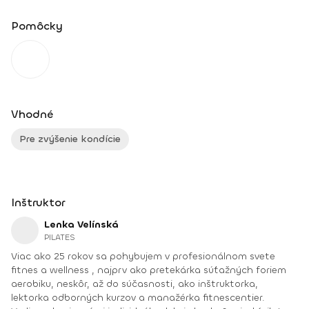
Pomôcky
Vhodné
Pre zvýšenie kondície
Inštruktor
Lenka Velínská
PILATES
Viac ako 25 rokov sa pohybujem v profesionálnom svete
fitnes a wellness , najprv ako pretekárka súťažných foriem
aerobiku, neskôr, až do súčasnosti, ako inštruktorka,
lektorka odborných kurzov a manažérka fitnescentier.