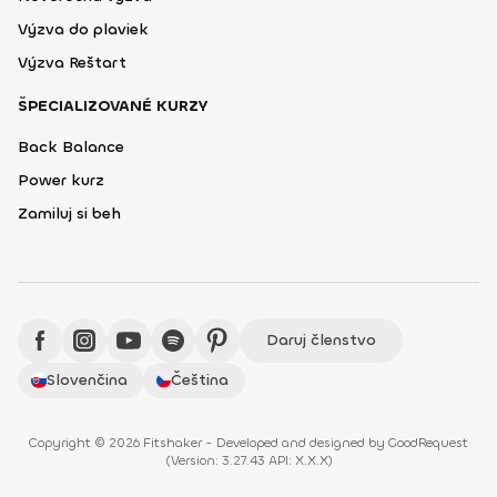
Výzva do plaviek
Výzva Reštart
ŠPECIALIZOVANÉ KURZY
Back Balance
Power kurz
Zamiluj si beh
Daruj členstvo
Slovenčina
Čeština
Copyright © 2026 Fitshaker - Developed and designed by
GoodRequest
(
Version: 3.27.43 API: X.X.X
)