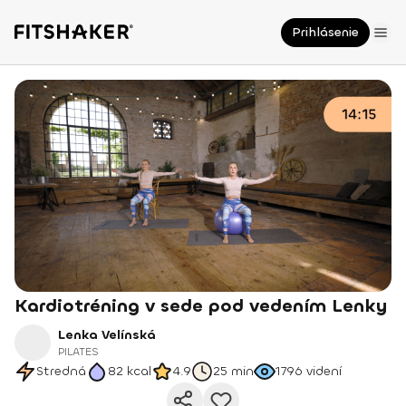
Prihlásenie
Kardiotréning v sede pod vedením Lenky
Lenka Velínská
PILATES
Stredná
82
kcal
4.9
25 min
1796
videní