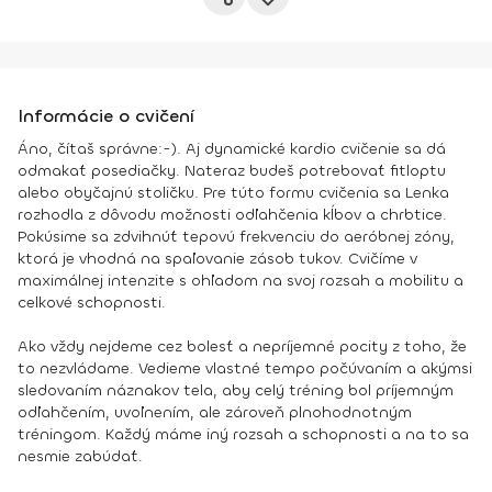
Informácie o cvičení
Áno, čítaš správne:-). Aj dynamické kardio cvičenie sa dá
odmakať posediačky. Nateraz budeš potrebovať fitloptu
alebo obyčajnú stoličku. Pre túto formu cvičenia sa Lenka
rozhodla z dôvodu možnosti odľahčenia kĺbov a chrbtice.
Pokúsime sa zdvihnúť tepovú frekvenciu do aeróbnej zóny,
ktorá je vhodná na spaľovanie zásob tukov. Cvičíme v
maximálnej intenzite s ohľadom na svoj rozsah a mobilitu a
celkové schopnosti.
Ako vždy nejdeme cez bolesť a nepríjemné pocity z toho, že
to nezvládame. Vedieme vlastné tempo počúvaním a akýmsi
sledovaním náznakov tela, aby celý tréning bol príjemným
odľahčením, uvoľnením, ale zároveň plnohodnotným
tréningom. Každý máme iný rozsah a schopnosti a na to sa
nesmie zabúdať.