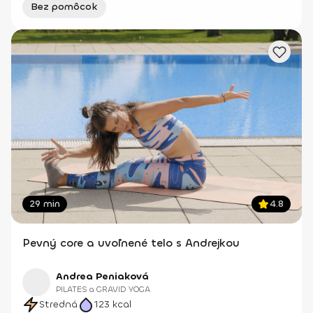
Bez pomôcok
29 min
4.8
Pevný core a uvoľnené telo s Andrejkou
Andrea Peniaková
PILATES a GRAVID YOGA
Stredná
123
kcal