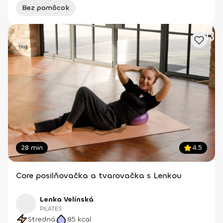
Bez pomôcok
28 min
4.5
Core posilňovačka a tvarovačka s Lenkou
Lenka Velínská
PILATES
Stredná
85
kcal