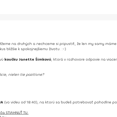
eme na druhých a nechceme si pripustiť, že len my samy máme svo
s bližšie k spokojnejšiemu životu. :-)
vú
koučku Janette Šimkovú
, ktorá v rozhovore odpovie na viace
ie, nielen tie pozitívne?
ŇA
(vo videu od 18:40), na ktorú sa budeš potrebovať pohodlne posa
ča STIAHNUŤ TU.