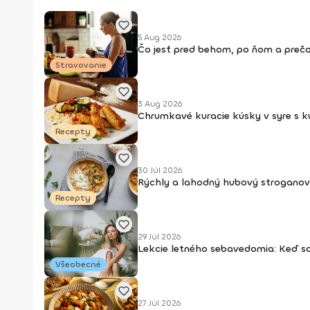
5 Aug 2026
Čo jesť pred behom, po ňom a prečo
Stravovanie
3 Aug 2026
Chrumkavé kuracie kúsky v syre s 
Recepty
30 Júl 2026
Rýchly a lahodný hubový stroganov
Recepty
29 Júl 2026
Lekcie letného sebavedomia: Keď s
Všeobecné
27 Júl 2026