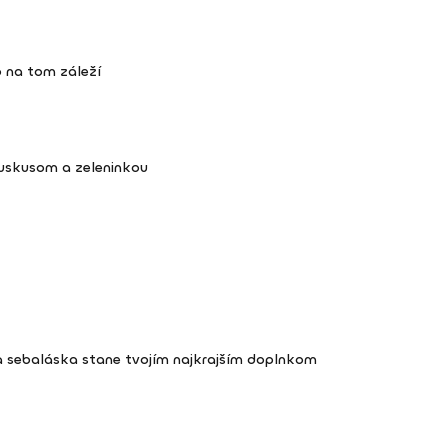
 na tom záleží
kuskusom a zeleninkou
a sebaláska stane tvojím najkrajším doplnkom