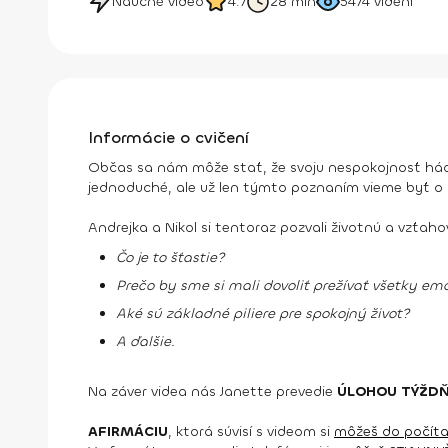
Náučné video
4.7
28 min
5474
videní
Informácie o cvičení
Občas sa nám môže stať, že svoju nespokojnosť hádž
jednoduché, ale už len týmto poznaním vieme byť o ku
Andrejka a Nikol si tentoraz pozvali životnú a vzťaho
Čo je to šťastie?
Prečo by sme si mali dovoliť prežívať všetky emóc
Aké sú základné piliere pre spokojný život?
A ďalšie.
Na záver videa nás Janette prevedie
ÚLOHOU TÝŽD
AFIRMÁCIU
, ktorá súvisí s videom si
môžeš do počíta