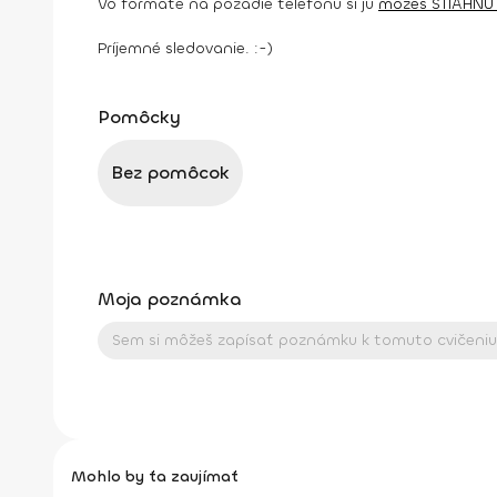
Vo formáte na pozadie telefónu si ju
môžeš STIAHNUŤ
Príjemné sledovanie. :-)
Pomôcky
Bez pomôcok
Moja poznámka
Mohlo by ťa zaujímať