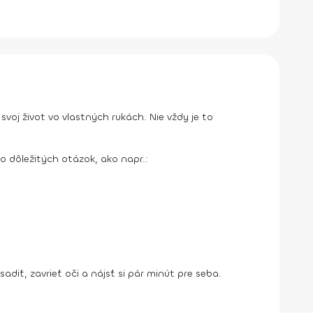
j život vo vlastných rukách. Nie vždy je to
ro dôležitých otázok, ako napr.:
diť, zavrieť oči a nájsť si pár minút pre seba.