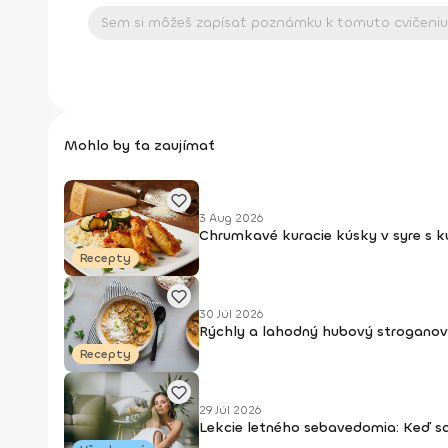
Mohlo by ťa zaujímať
3 Aug 2026
Chrumkavé kuracie kúsky v syre s 
Recepty
30 Júl 2026
Rýchly a lahodný hubový stroganov
Recepty
29 Júl 2026
Lekcie letného sebavedomia: Keď s