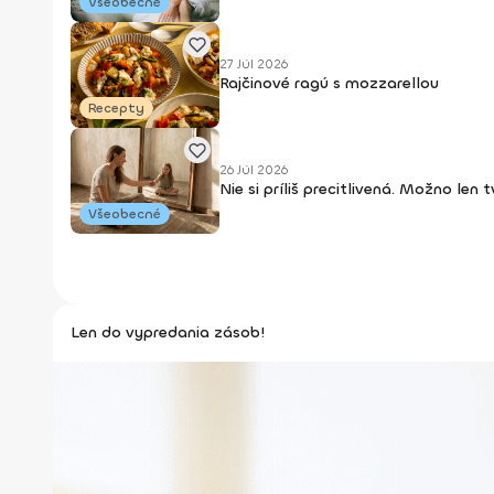
Všeobecné
27 Júl 2026
Rajčinové ragú s mozzarellou
Recepty
26 Júl 2026
Nie si príliš precitlivená. Možno len
Všeobecné
Len do vypredania zásob!