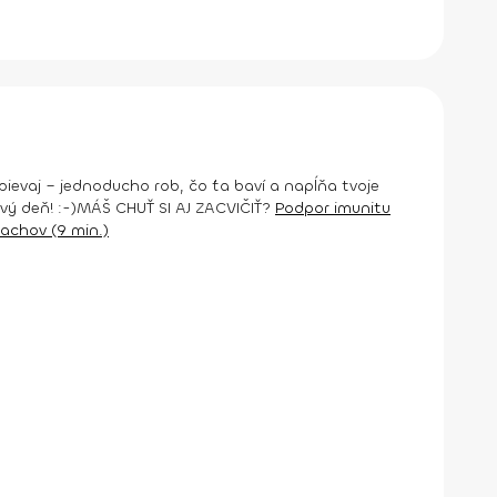
spievaj – jednoducho rob, čo ťa baví a napĺňa tvoje
ý deň! :-)
MÁŠ CHUŤ SI AJ ZACVIČIŤ?
Podpor imunitu
achov (9 min.)