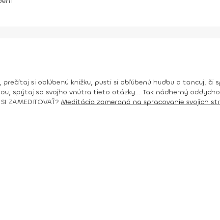
dení
prečítaj si obľúbenú knižku, pusti si obľúbenú hudbu a tancuj, či 
u, spýtaj sa svojho vnútra tieto otázky...
Tak nádherný oddychov
SI ZAMEDITOVAŤ?
Medit
ácia zameraná na spracovanie svojich str