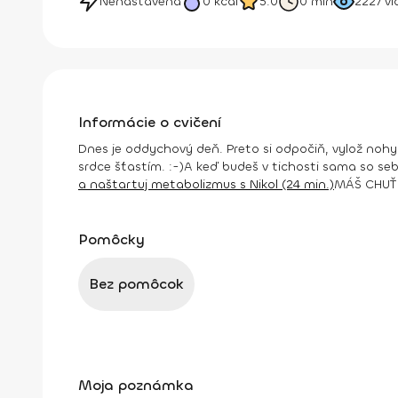
Nenastavená
0
kcal
5.0
0 min
2227
vi
Informácie o cvičení
Dnes je oddychový deň. Preto si odpočiň, vylož nohy, 
srdce šťastím. :-)
A keď budeš v tichosti sama so sebo
a naštartuj metabolizmus s Nikol (24 min.)
MÁŠ CHUŤ 
Pomôcky
Bez pomôcok
Moja poznámka