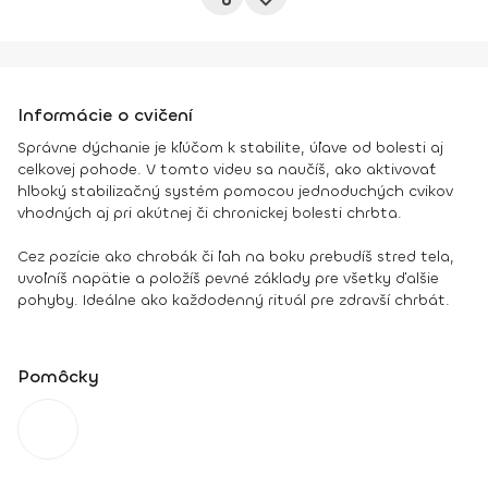
Informácie o cvičení
Správne dýchanie je kľúčom k stabilite, úľave od bolesti aj
celkovej pohode. V tomto videu sa naučíš, ako aktivovať
hlboký stabilizačný systém pomocou jednoduchých cvikov
vhodných aj pri akútnej či chronickej bolesti chrbta.
Cez pozície ako chrobák či ľah na boku prebudíš stred tela,
uvoľníš napätie a položíš pevné základy pre všetky ďalšie
pohyby. Ideálne ako každodenný rituál pre zdravší chrbát.
Pomôcky