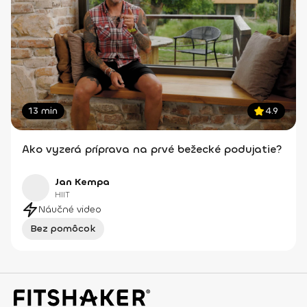
13 min
4.9
Ako vyzerá príprava na prvé bežecké podujatie?
Jan Kempa
HIIT
Náučné video
Bez pomôcok