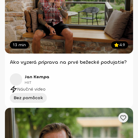
13 min
4.9
Ako vyzerá príprava na prvé bežecké podujatie?
Jan Kempa
HIIT
Náučné video
Bez pomôcok