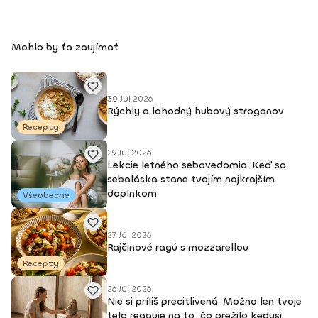
Mohlo by ťa zaujímať
30 Júl 2026
Rýchly a lahodný hubový stroganov
Recepty
29 Júl 2026
Lekcie letného sebavedomia: Keď sa
sebaláska stane tvojím najkrajším
doplnkom
Všeobecné
27 Júl 2026
Rajčinové ragú s mozzarellou
Recepty
26 Júl 2026
Nie si príliš precitlivená. Možno len tvoje
telo reaguje na to, čo prežilo kedysi