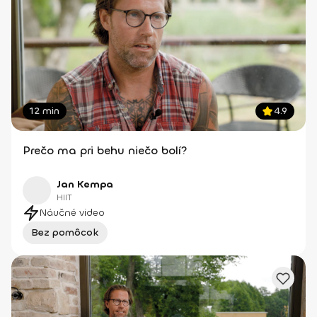
12 min
4.9
Prečo ma pri behu niečo bolí?
Jan Kempa
HIIT
Náučné video
Bez pomôcok