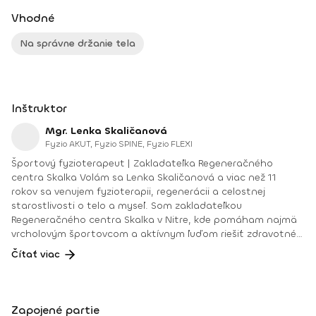
Vhodné
Na správne držanie tela
Inštruktor
Mgr. Lenka Skaličanová
Fyzio AKUT, Fyzio SPINE, Fyzio FLEXI
Športový fyzioterapeut | Zakladateľka Regeneračného
centra Skalka Volám sa Lenka Skaličanová a viac než 11
rokov sa venujem fyzioterapii, regenerácii a celostnej
starostlivosti o telo a myseľ. Som zakladateľkou
Regeneračného centra Skalka v Nitre, kde pomáham najmä
vrcholovým športovcom a aktívnym ľuďom riešiť zdravotné
problémy, predchádzať zraneniam a zlepšovať výkonnosť.
Čítať viac
Verím, že telo a myseľ sú neoddeliteľne prepojené. Preto
okrem fyzioterapie pracujem aj s psychosomatikou a
mentálnym koučingom, vďaka čomu dokážem klientom
pomôcť nielen fyzicky, ale aj psychicky zvládať tlak, stres a
Zapojené partie