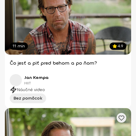
11 min
4.9
Čo jesť a piť pred behom a po ňom?
Jan Kempa
HIIT
Náučné video
Bez pomôcok