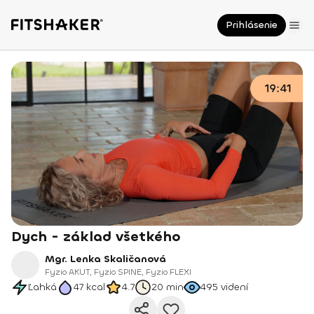
Prihlásenie
Dych - základ všetkého
Mgr. Lenka Skaličanová
Fyzio AKUT, Fyzio SPINE, Fyzio FLEXI
Ľahká
47
kcal
4.7
20 min
495
videní