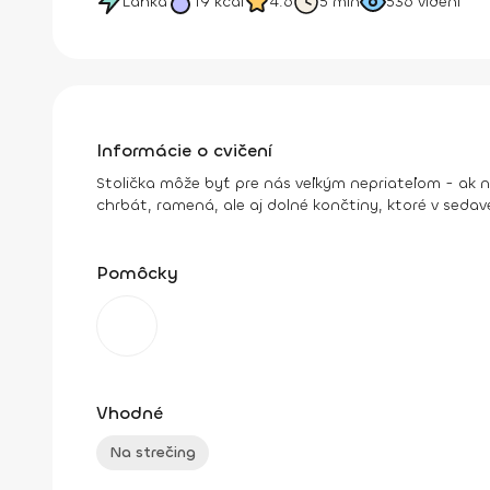
Ľahká
19
kcal
4.6
5 min
536
videní
Informácie o cvičení
Stolička môže byť pre nás veľkým nepriateľom - ak n
chrbát, ramená, ale aj dolné končtiny, ktoré v sedave
Pomôcky
Vhodné
Na strečing