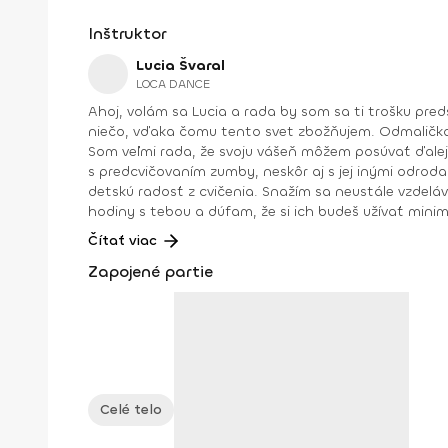
Inštruktor
Lucia Švaral
LOCA DANCE
Ahoj, volám sa Lucia a rada by som sa ti trošku predstavila. V prvom rade musíš vedieť, že tanec tvorí kúsok môjho ja. Niečo, bez čoho si tento svet neviem predstaviť, a
niečo, vďaka čomu tento svet zbožňujem. Odmalička 
Som veľmi rada, že svoju vášeň môžem posúvať ďalej, a p
s predcvičovaním zumby, neskôr aj s jej inými odrod
detskú radosť z cvičenia. Snažím sa neustále vzdelávať, zlepšovať, a p
hodiny s tebou a dúfam, že si ich budeš užívať minimálne tak ako ja 😊. Dosiahnuté vzdelanie: Oficiálny inštruktor Zu
Toning Inštruktor Aerobiku I. kvalifikačného stupňa Inštruktor Body worku Inštruktor Kid fitu Inštruktor Integrated Power Stretchu Výživový poradca Osobný tréner vo
Čítať viac
fitnescentre
Zapojené partie
Celé telo