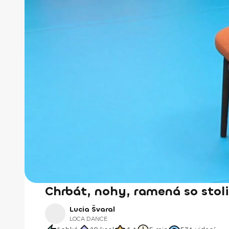
Chrbát, nohy, ramená so stol
Lucia Švaral
LOCA DANCE