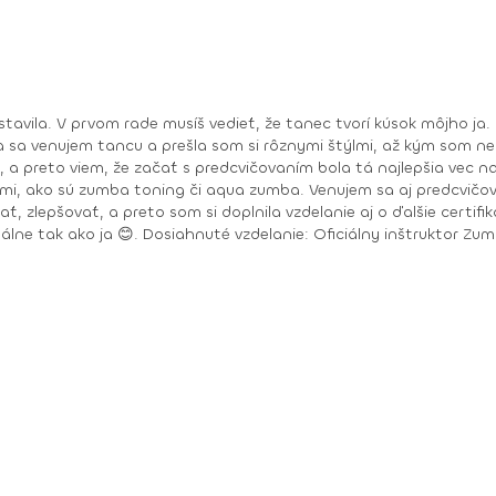
sa venujem tancu a prešla som si rôznymi štýlmi, až kým som neo
reto viem, že začať s predcvičovaním bola tá najlepšia vec na svete, 
ami, ako sú zumba toning či aqua zumba. Venujem sa aj predcvičov
reto som si doplnila vzdelanie aj o ďalšie certifikáty. Už teraz sa teším na všetky odtan
mba basic, Zumba basic 2, Aqua Zumby, Zumba