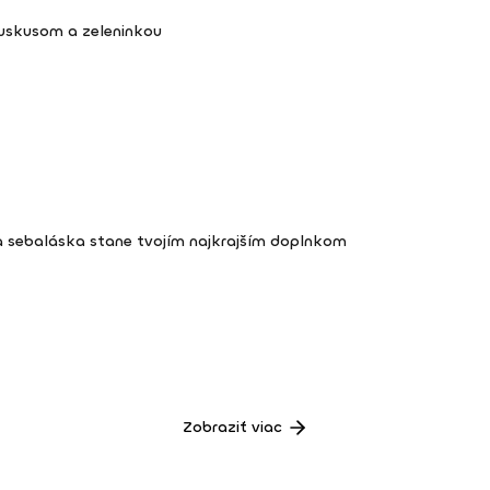
kuskusom a zeleninkou
a sebaláska stane tvojím najkrajším doplnkom
Zobraziť viac