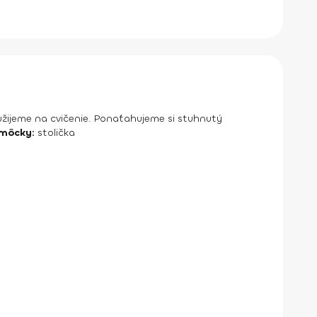
užijeme na cvičenie. Ponaťahujeme si stuhnutý
môcky:
stolička