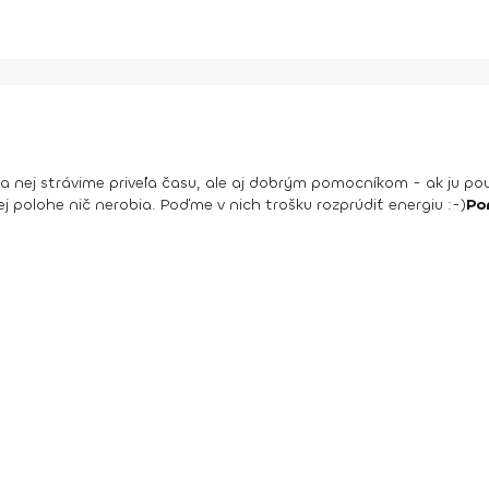
a nej strávime priveľa času, ale aj dobrým pomocníkom - ak ju po
j polohe nič nerobia. Poďme v nich trošku rozprúdiť energiu :-)
Po