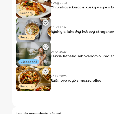
3 Aug 2026
Chrumkavé kuracie kúsky v syre s 
Recepty
30 Júl 2026
Rýchly a lahodný hubový stroganov
Recepty
29 Júl 2026
Lekcie letného sebavedomia: Keď s
Všeobecné
27 Júl 2026
Rajčinové ragú s mozzarellou
Recepty
Len do vypredania zásob!