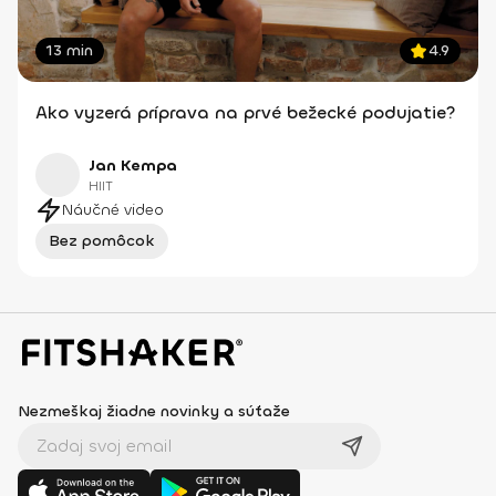
13 min
4.9
Ako vyzerá príprava na prvé bežecké podujatie?
Jan Kempa
HIIT
Náučné video
Bez pomôcok
Nezmeškaj žiadne novinky a súťaže