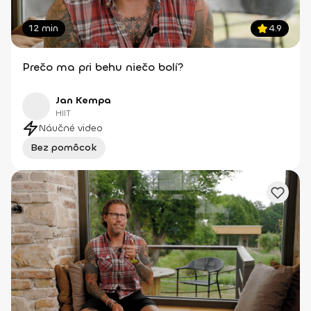
12 min
4.9
Prečo ma pri behu niečo bolí?
Jan Kempa
HIIT
Náučné video
Bez pomôcok