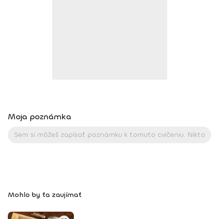
pravá, stačí si len vybrať :).Dosiahnuté vzdelanie: IFFA
licencia B, Dance aerobik, Hi-low aerobik,Funky aerobik, Step
aerobik, Latino aerobik, Body Work FACE –Bosu ZUMBA
FITNES – B1, B2, Zumba Toning, Zumba Gold, Zumba Tonic
DEEPWORK PORT DE BRAS PILOXING CORE LEVEL 1, 2 FITNESS
TRÉNER 3
Moja poznámka
Mohlo by ťa zaujímať