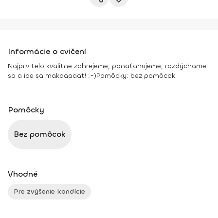
Informácie o cvičení
Najprv telo kvalitne zahrejeme, ponaťahujeme, rozdýchame
sa a ide sa makaaaaať! :-)
Pomôcky:
bez pomôcok
Pomôcky
Bez pomôcok
Vhodné
Pre zvýšenie kondície