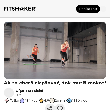
Prihlásenie
Ak sa chceš zlepšovať, tak musíš makať!
Oľga Bartalská
HIIT
Ťažká
184
kcal
4.9
26 min
1336
videní