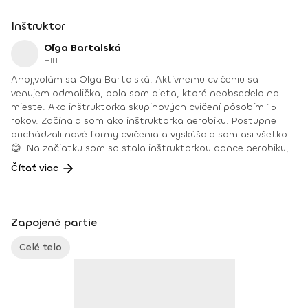
Inštruktor
Oľga Bartalská
HIIT
Ahoj,volám sa Oľga Bartalská. Aktívnemu cvičeniu sa
venujem odmalička, bola som dieťa, ktoré neobsedelo na
mieste. Ako inštruktorka skupinových cvičení pôsobím 15
rokov. Začínala som ako inštruktorka aerobiku. Postupne
prichádzali nové formy cvičenia a vyskúšala som asi všetko
😊. Na začiatku som sa stala inštruktorkou dance aerobiku,
hi-low aerobiku, step aerobiku, body work a osobnou
Čítať viac
trénerkou vo fitnescentre.Ako išiel čas, pribudli ďalšie
cvičenia a chuť vzdelávať sa ďalej a vyskúšať nové formy
cvičenia. Môjmu srdcu najbližšie a cvičenia, ktorým sa
venujem naplno, sú zumba fitness, deepWORK, HIIT tréningy,
Zapojené partie
PortDeBras.Počas celých rokov cvičenia som sa zúčastnila
na rôznych športových akciách, kongresoch a cvičenie sa
Celé telo
stalo súčasťou môjho života. Vášeň pre šport sa stala
mojou prácou. Pohľad na klientov, ako napredujú, zlepšujú
sa, vládzu viac a viac je na nezaplatenie 😊.Každá jedna
športová aktivita, ktorá sa robí zo srdca a s láskou, je tá