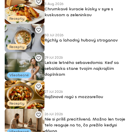
3 Aug 2026
Chrumkavé kuracie kúsky v syre s
kuskusom a zeleninkou
Recepty
30 Júl 2026
Rýchly a lahodný hubový stroganov
Recepty
29 Júl 2026
Lekcie letného sebavedomia: Keď sa
sebaláska stane tvojím najkrajším
doplnkom
Všeobecné
27 Júl 2026
Rajčinové ragú s mozzarellou
Recepty
26 Júl 2026
Nie si príliš precitlivená. Možno len tvoje
telo reaguje na to, čo prežilo kedysi
dávno
Všeobecné