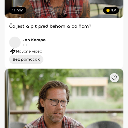
11 min
4.9
Čo jesť a piť pred behom a po ňom?
Jan Kempa
HIIT
Náučné video
Bez pomôcok