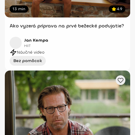
13 min
4.9
Ako vyzerá príprava na prvé bežecké podujatie?
Jan Kempa
HIIT
Náučné video
Bez pomôcok