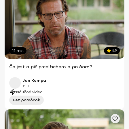
11 min
4.9
Čo jesť a piť pred behom a po ňom?
Jan Kempa
HIIT
Náučné video
Bez pomôcok