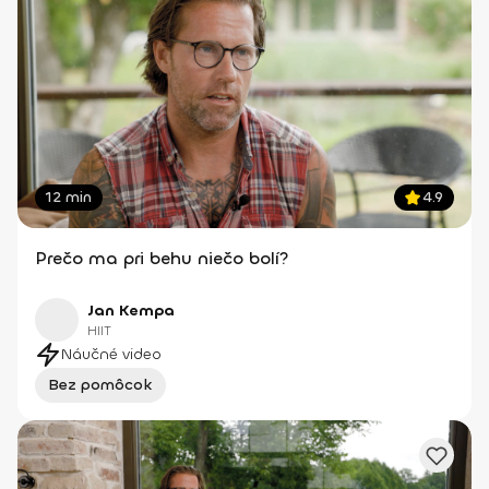
12 min
4.9
Prečo ma pri behu niečo bolí?
Jan Kempa
HIIT
Náučné video
Bez pomôcok