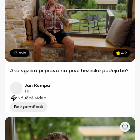
13 min
4.9
Ako vyzerá príprava na prvé bežecké podujatie?
Jan Kempa
HIIT
Náučné video
Bez pomôcok