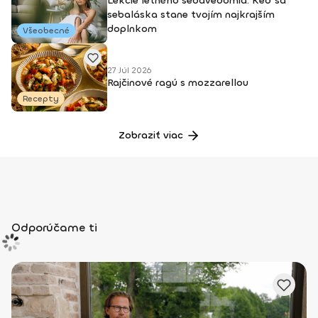
Lekcie letného sebavedomia: Keď sa
sebaláska stane tvojím najkrajším
doplnkom
Všeobecné
27 Júl 2026
Rajčinové ragú s mozzarellou
Recepty
Zobraziť viac
Odporúčame ti