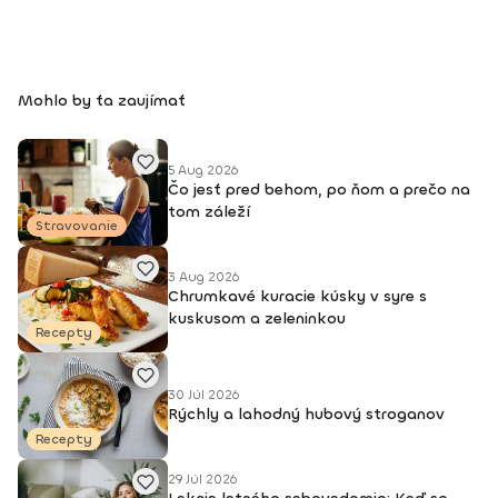
Mohlo by ťa zaujímať
5 Aug 2026
Čo jesť pred behom, po ňom a prečo na
tom záleží
Stravovanie
3 Aug 2026
Chrumkavé kuracie kúsky v syre s
kuskusom a zeleninkou
Recepty
30 Júl 2026
Rýchly a lahodný hubový stroganov
Recepty
29 Júl 2026