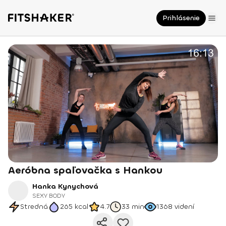
Prihlásenie
Aeróbna spaľovačka s Hankou
Hanka Kynychová
SEXY BODY
Stredná
265
kcal
4.7
33 min
1368
videní