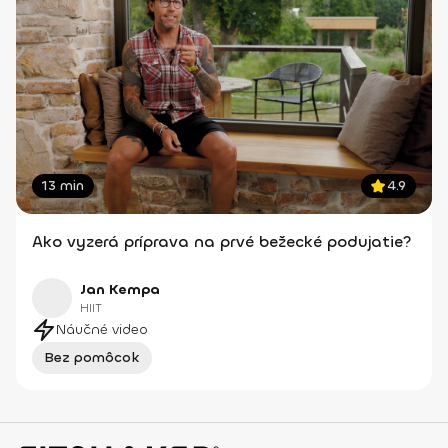
13 min
4.9
Ako vyzerá príprava na prvé bežecké podujatie?
Jan Kempa
HIIT
Náučné video
Bez pomôcok