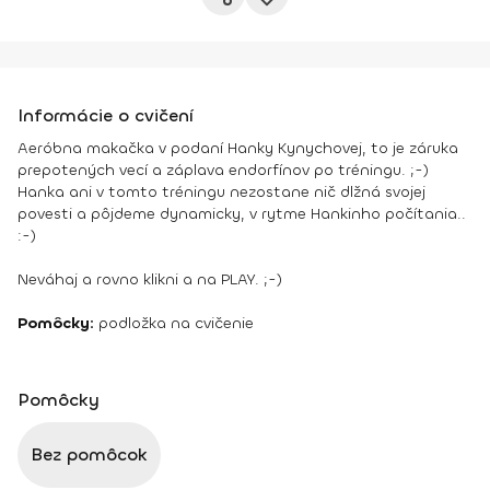
Informácie o cvičení
Aeróbna makačka v podaní Hanky Kynychovej, to je záruka
prepotených vecí a záplava endorfínov po tréningu. ;-)
Hanka ani v tomto tréningu nezostane nič dlžná svojej
povesti a pôjdeme dynamicky, v rytme Hankinho počítania..
:-)
Neváhaj a rovno klikni a na PLAY. ;-)
Pomôcky:
podložka na cvičenie
Pomôcky
Bez pomôcok