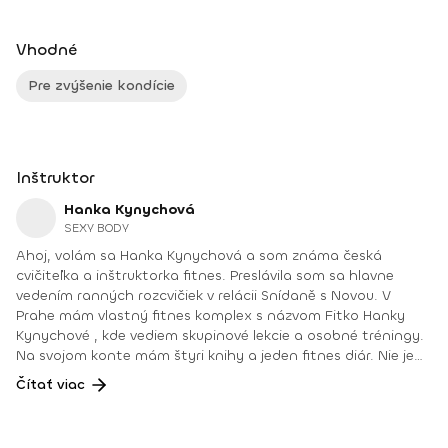
Vhodné
Pre zvýšenie kondície
Inštruktor
Hanka Kynychová
SEXY BODY
Ahoj, volám sa Hanka Kynychová a som známa česká
cvičiteľka a inštruktorka fitnes. Preslávila som sa hlavne
vedením ranných rozcvičiek v relácii Snídaně s Novou. V
Prahe mám vlastný fitnes komplex s názvom Fitko Hanky
Kynychové , kde vediem skupinové lekcie a osobné tréningy.
Na svojom konte mám štyri knihy a jeden fitnes diár. Nie je
mi ľahostajný ani život detí v detských domovoch, preto
Čítať viac
som sa pred 15 rokmi rozhodla vytvoriť projekt pre deti z
detských domovov Hýbte sa a spievajte s Hankou
Kynychovou . Starám sa tak o športové a voľnočasové