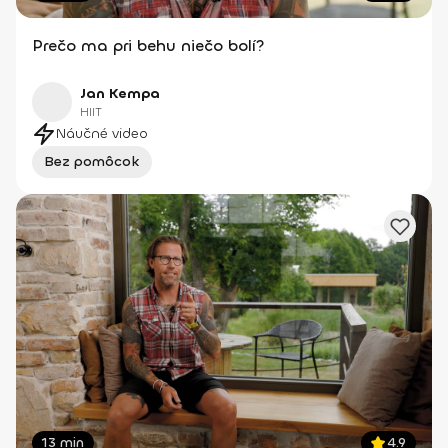
Prečo ma pri behu niečo bolí?
Jan Kempa
HIIT
Náučné video
Bez pomôcok
13 min
4.9