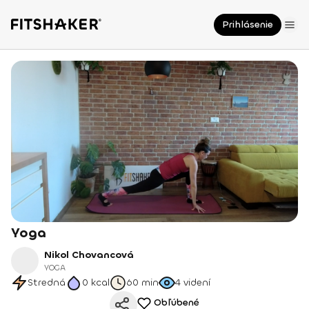
Prihlásenie
Yoga
Nikol Chovancová
YOGA
Stredná
0
kcal
60 min
4
videní
Obľúbené