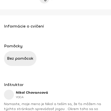
Informácie o cvičení
Pomôcky
Bez pomôcok
Inštruktor
Nikol Chovancová
YOGA
Namaste, moje meno je Nikol a teším sa, že ťa môžem na
týchto stránkach sprevádzať jogou . Okrem toho sa so