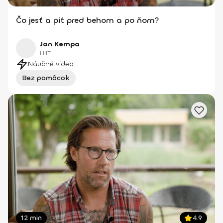
Čo jesť a piť pred behom a po ňom?
Jan Kempa
HIIT
Náučné video
Bez pomôcok
12 min
4.9