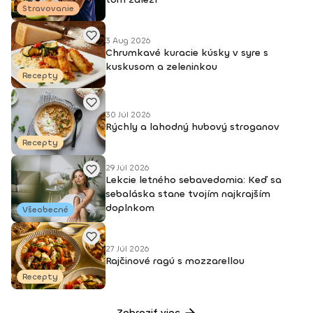
Stravovanie
3 Aug 2026
Chrumkavé kuracie kúsky v syre s
kuskusom a zeleninkou
Recepty
30 Júl 2026
Rýchly a lahodný hubový stroganov
Recepty
29 Júl 2026
Lekcie letného sebavedomia: Keď sa
sebaláska stane tvojím najkrajším
doplnkom
Všeobecné
27 Júl 2026
Rajčinové ragú s mozzarellou
Recepty
Zobraziť viac