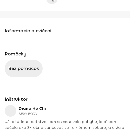
Informácie o cvičení
Pomôcky
Bez pomôcok
Inštruktor
Diana Hô Chí
SEXY BODY
Už od útleho detstva som sa venovala pohybu, keď som
začala ako 3-ročná tancovať vo folklórnom súbore, a držalo