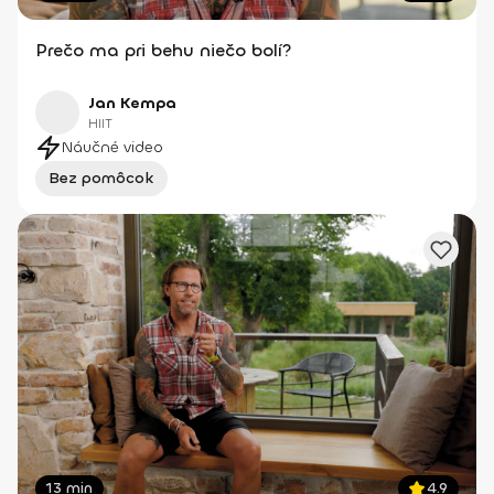
Prečo ma pri behu niečo bolí?
Jan Kempa
HIIT
Náučné video
Bez pomôcok
13 min
4.9