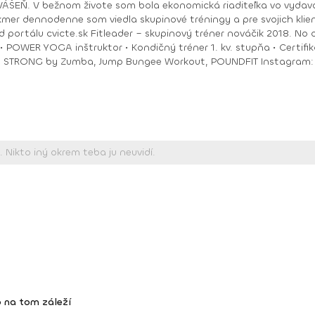
ry. No moje hobby –
akmer dennodenne som viedla skupinové tréningy a pre svojich klie
ungee Workout, POUNDFIT Instagram: di_hochi, Facebook: Diana Hô Chí Facebook
 na tom záleží