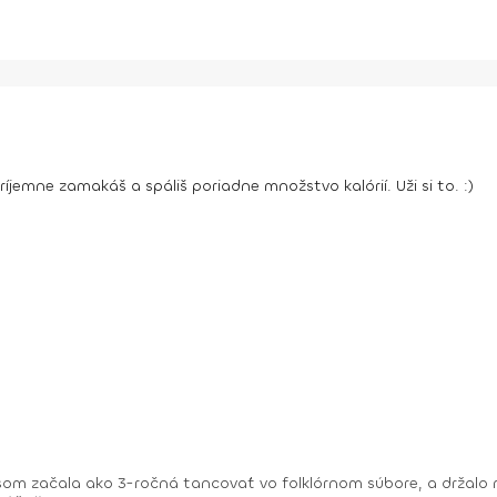
príjemne zamakáš a spáliš poriadne množstvo kalórií. Uži si to. :)
om začala ako 3-ročná tancovať vo folklórnom súbore, a držalo m