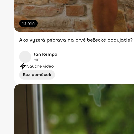
13 min
Ako vyzerá príprava na prvé bežecké podujatie?
Jan Kempa
HIIT
Náučné video
Bez pomôcok