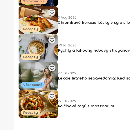
Stravovanie
3 Aug 2026
Chrumkavé kuracie kúsky v syre s 
Recepty
30 Júl 2026
Rýchly a lahodný hubový stroganov
Recepty
29 Júl 2026
Lekcie letného sebavedomia: Keď s
Všeobecné
27 Júl 2026
Rajčinové ragú s mozzarellou
Recepty