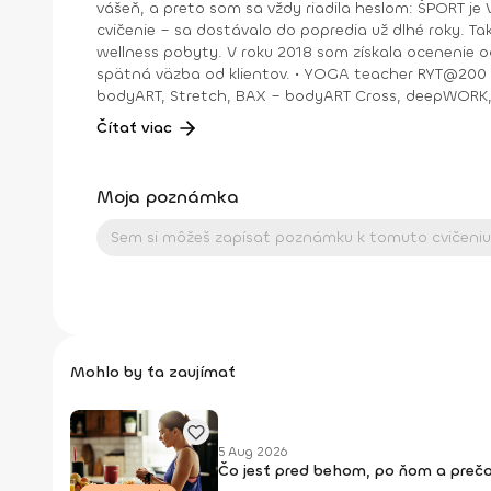
vášeň, a preto som sa vždy riadila heslom: ŠPORT je VÁŠEŇ. V bežnom živote som bola ekonomická riaditeľka vo vydavateľstve a mama dospelej dcé
cvičenie – sa dostávalo do popredia už dlhé roky. T
wellness pobyty. V roku 2018 som získala ocenenie od portálu cvicte.sk Fitleader – skupinový tréner nováčik 2018. No oveľa väčším ocenením bola vždy pre mňa pozitívna
spätná väzba od klientov. • YOGA teacher RYT@200 • POWER YOGA inštruktor • Kondičný tréner 1. kv. stupňa • Certifikovaná lektorka skupinových cvičení bodyART Basic,
bodyART, Stretch, BAX – bodyART Cross, deepWORK, STRONG by Zumba, Jump B
skupina: ŠPORT je VÁŠEŇ
Čítať viac
Moja poznámka
Mohlo by ťa zaujímať
5 Aug 2026
Čo jesť pred behom, po ňom a prečo