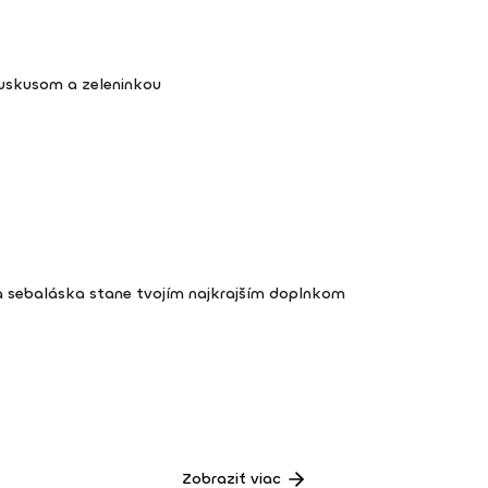
kuskusom a zeleninkou
a sebaláska stane tvojím najkrajším doplnkom
Zobraziť viac