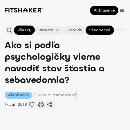
Prihlásenie
Všetky
Recepty
Zdravie
Všeobecné
Cvičen
Ako si podľa
psychologičky vieme
navodiť stav šťastia a
sebavedomia?
Všeobecné
Adela
Jasenovcová
17. Jan 2018