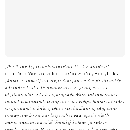
„
Pocit hanby a nedostatočnosti sú zbytočné
,“
pokračuje Monika, zakladateľka značky BodyTalks,
„
ľudia sa navzájom zbytočne porovnávajú, čo zabíja
ich autenticitu.
Porovnávanie sa je najväčšou
chybou
, akú si ľudia vymysleli. Muži od nás môžu
naučiť vnímavosti a my od nich vplyv. Spolu od seba
vzájomnosť a krásu, akou sa dopĺňame, aby sme
menej medzi sebou bojovali a viac spolu rástli.
Jednoznačne najväčší ženský kaliber je seba-
uvedomovanie
.
Poznávanie, ako sa pohybuje telo.