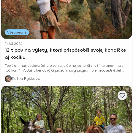
Všeobecné
11 Júl 2026
12 tipov na výlety, ktoré prispôsobíš svojej kondičke
aj kočíku
Teplé dni nás doslova ťahajú von a je úplne jedno, či si v tíme „mamina s
kočíkom“, hľadáš víkendový či prázdninový program pre neposedné deti
alebo si len chceš vyvetrať hlavu s kamoškou, či partnerom.
Petra Ryšková