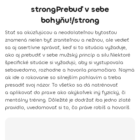
strongPrebuď v sebe
bohyňu!/strong
Stať sa okúzľujúcou a neodolateľnou bytosťou
znamená nielen byť zraniteľnou a nežnou, ale vedieť
sa aj asertívne správať, keď si to situácia vyžaduje,
ako aj prebudiť v sebe mužský princíp a silu.
Niektoré
špecifické situácie si vyžadujú, aby si vystupovala
sebavedomo, rozhodne a hovorila priamočiaro.
Najmä
ak ide o rokovanie so silnejším pohlavím a treba
presadiť svoj názor. To všetko sa dá natrénovať
a aplikovať do praxe ako akýkoľvek iný fyzický, či
mentálny tréning. Dôležité je dodržať iba jedno zlaté
pravidlo,
uvedomovať si to, čo práve robíš a hovoríš.