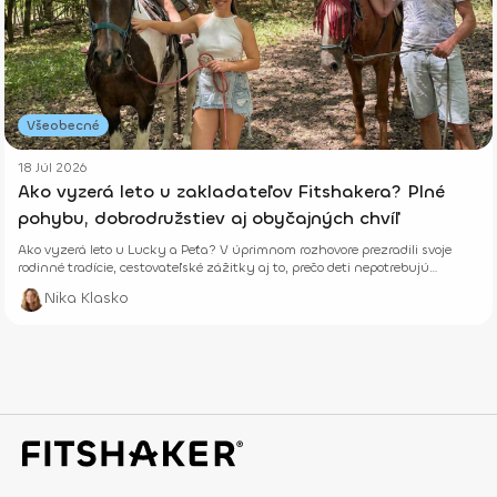
Všeobecné
18 Júl 2026
Ako vyzerá leto u zakladateľov Fitshakera? Plné
pohybu, dobrodružstiev aj obyčajných chvíľ
Ako vyzerá leto u Lucky a Peťa? V úprimnom rozhovore prezradili svoje
rodinné tradície, cestovateľské zážitky aj to, prečo deti nepotrebujú
dokonalé prázdniny.
Nika Klasko