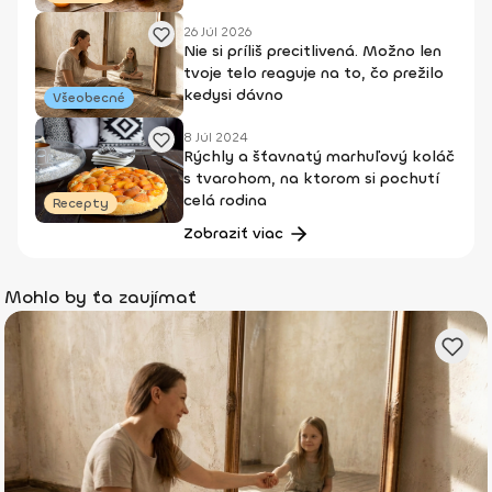
26 Júl 2026
Nie si príliš precitlivená. Možno len
tvoje telo reaguje na to, čo prežilo
kedysi dávno
Všeobecné
8 Júl 2024
Rýchly a šťavnatý marhuľový koláč
s tvarohom, na ktorom si pochutí
celá rodina
Recepty
Zobraziť viac
Mohlo by ťa zaujímať