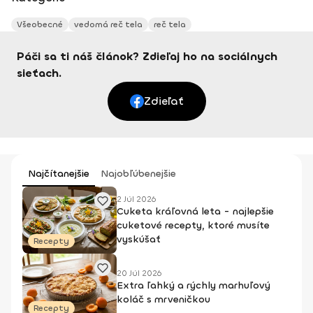
Všeobecné
vedomá reč tela
reč tela
Páči sa ti náš článok? Zdieľaj ho na sociálnych
sieťach.
Zdieľať
Najčítanejšie
Najobľúbenejšie
2 Júl 2026
Cuketa kráľovná leta - najlepšie
cuketové recepty, ktoré musíte
vyskúšať
Recepty
20 Júl 2026
Extra ľahký a rýchly marhuľový
koláč s mrveničkou
Recepty