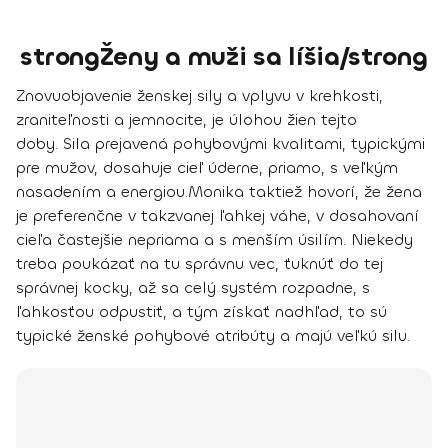
strongŽeny a muži sa líšia/strong
Znovuobjavenie ženskej sily a vplyvu v krehkosti,
zraniteľnosti a jemnocite, je úlohou žien tejto
doby. Sila prejavená pohybovými kvalitami, typickými
pre mužov, dosahuje cieľ úderne, priamo, s veľkým
nasadením a energiou.
Monika taktiež hovorí, že žena
je preferenčne v takzvanej
ľahkej váhe
, v dosahovaní
cieľa častejšie nepriama a s menším úsilím. Niekedy
treba poukázať na tu správnu vec, ťuknúť do tej
správnej kocky, až sa celý systém rozpadne, s
ľahkosťou odpustiť, a tým získať nadhľad, to sú
typické ženské pohybové atribúty a majú veľkú silu.