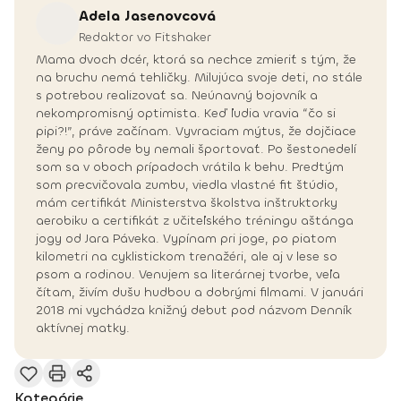
Adela
Jasenovcová
Redaktor vo Fitshaker
Mama dvoch dcér, ktorá sa nechce zmieriť s tým, že
na bruchu nemá tehličky. Milujúca svoje deti, no stále
s potrebou realizovať sa. Neúnavný bojovník a
nekompromisný optimista. Keď ľudia vravia “čo si
pipi?!”, práve začínam. Vyvraciam mýtus, že dojčiace
ženy po pôrode by nemali športovať. Po šestonedelí
som sa v oboch prípadoch vrátila k behu. Predtým
som precvičovala zumbu, viedla vlastné fit štúdio,
mám certifikát Ministerstva školstva inštruktorky
aerobiku a certifikát z učiteľského tréningu aštánga
jogy od Jara Páveka. Vypínam pri joge, po piatom
kilometri na cyklistickom trenažéri, ale aj v lese so
psom a rodinou. Venujem sa literárnej tvorbe, veľa
čítam, živím dušu hudbou a dobrými filmami. V januári
2018 mi vychádza knižný debut pod názvom Denník
aktívnej matky.
Kategórie