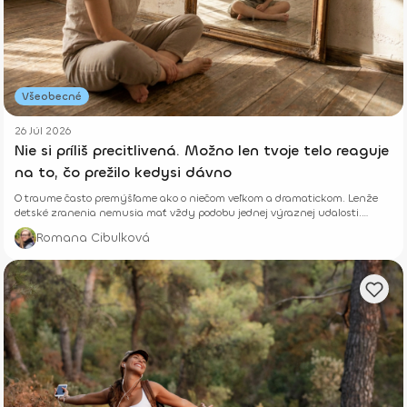
Všeobecné
26 Júl 2026
Nie si príliš precitlivená. Možno len tvoje telo reaguje
na to, čo prežilo kedysi dávno
O traume často premýšľame ako o niečom veľkom a dramatickom. Lenže
detské zranenia nemusia mať vždy podobu jednej výraznej udalosti.
Niekedy rastú potichu.
Romana Cibulková