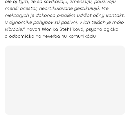
ale aj tým, že sa scvrkávajú, zmenšujú, používajú
menší priestor, neartikulovane gestikulujú. Pre
niektorých je dokonca problém udržať očný kontakt.
V dynamike pohybov sú pasívni, v ich telách je málo
vibrácie,
“ hovorí
Monika Stehlíková
, psychologička
a odborníčka na neverbálnu komunikáciu.