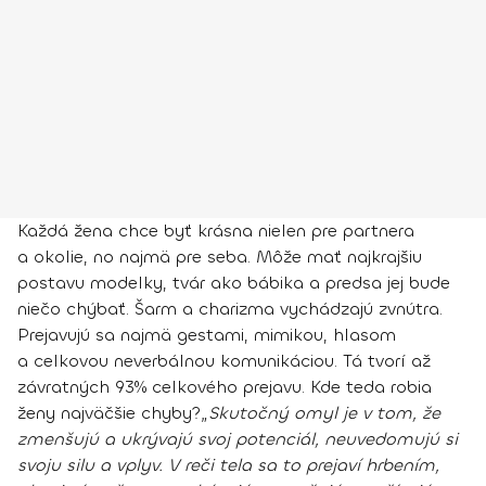
Každá žena chce byť krásna nielen pre partnera
a okolie, no najmä pre seba. Môže mať najkrajšiu
postavu modelky, tvár ako bábika a predsa jej bude
niečo chýbať. Šarm a charizma vychádzajú zvnútra.
Prejavujú sa najmä gestami, mimikou, hlasom
a celkovou neverbálnou komunikáciou. Tá tvorí až
závratných 93% celkového prejavu. Kde teda robia
ženy najväčšie chyby?
„
Skutočný omyl je v tom, že
zmenšujú a ukrývajú svoj potenciál, neuvedomujú si
svoju silu a vplyv. V reči tela sa to prejaví hrbením,