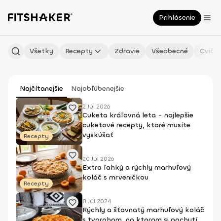
Prihlásenie
Všetky
Recepty
Zdravie
Všeobecné
Cvičen
Najčítanejšie
Najobľúbenejšie
2 Júl 2026
Cuketa kráľovná leta - najlepšie
cuketové recepty, ktoré musíte
vyskúšať
Recepty
20 Júl 2026
Extra ľahký a rýchly marhuľový
koláč s mrveničkou
Recepty
8 Júl 2024
Rýchly a šťavnatý marhuľový koláč
s tvarohom, na ktorom si pochutí