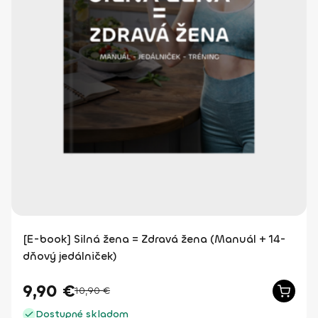
[E-book] Silná žena = Zdravá žena (Manuál + 14-
dňový jedálniček)
9,90
€
10,90
€
Dostupné skladom