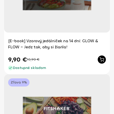
[E-book] Vzorový jedálniček na 14 dní: GLOW &
FLOW – Jedz tak, aby si žiarila!
9,90
€
10,90
€
Dostupné skladom
Zľava 9%