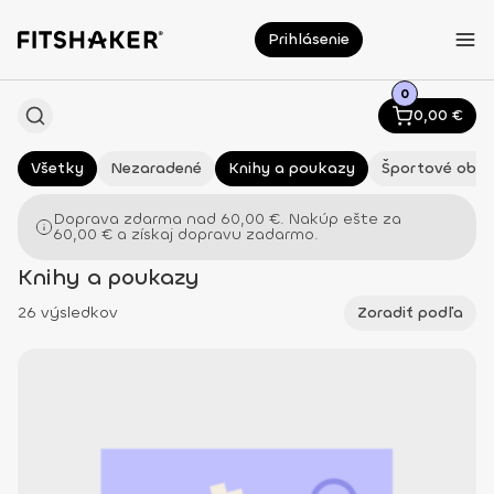
Prihlásenie
0
0,00
€
Všetky
Nezaradené
Knihy a poukazy
Športové oble
Doprava zdarma nad
60,00
€
. Nakúp ešte za
60,00
€
a získaj dopravu zadarmo.
Knihy a poukazy
26 výsledkov
Zoradiť podľa