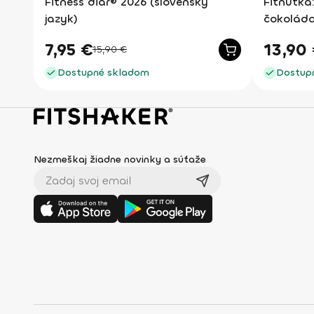
Fitness diár® 2026 (slovenský
Fitnutka:
jazyk)
čokoláda
7,95
€
13,90
15,90
€
Dostupné skladom
Dostup
Nezmeškaj žiadne novinky a súťaže