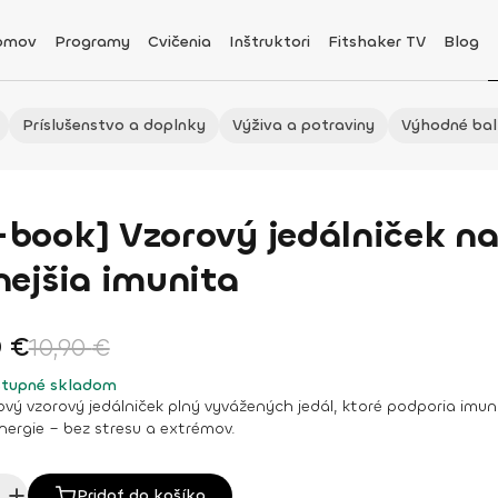
omov
Programy
Cvičenia
Inštruktori
Fitshaker TV
Blog
Príslušenstvo a doplnky
Výživa a potraviny
Výhodné bal
-book] Vzorový jedálniček na 
lnejšia imunita
0
€
10,90
€
tupné skladom
vý vzorový jedálniček plný vyvážených jedál, ktoré podporia imunit
nergie – bez stresu a extrémov.
Pridať do košíka