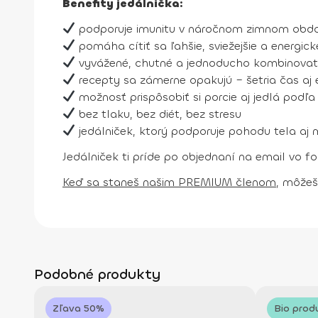
Benefity jedálnička:
podporuje imunitu v náročnom zimnom obd
pomáha cítiť sa ľahšie, sviežejšie a energicke
vyvážené, chutné a jednoducho kombinovate
recepty sa zámerne opakujú – šetria čas aj 
možnosť prispôsobiť si porcie aj jedlá podľa
bez tlaku, bez diét, bez stresu
jedálniček, ktorý podporuje pohodu tela aj 
Jedálniček ti príde po objednaní na email vo f
Keď sa staneš našim PREMIUM členom
, môžeš
Podobné produkty
Zľava 50%
Bio prod