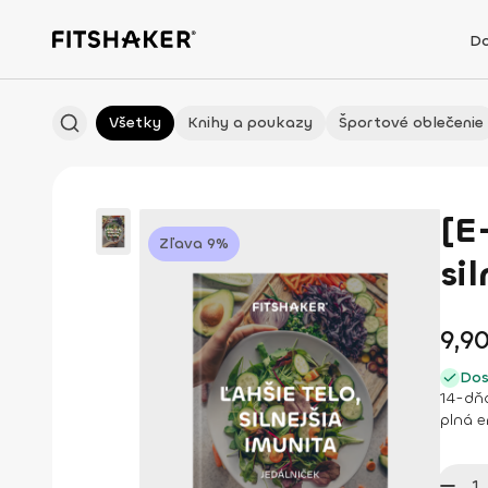
D
Všetky
Knihy a poukazy
Športové oblečenie
[E
Zľava 9%
si
9,9
Dos
14-dňo
plná e