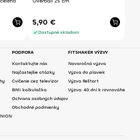
 celého
Overball 25 cm
5,90
€
Dostupné skladom
PODPORA
FITSHAKER VÝZVY
Kontaktujte nás
Novoročná výzva
Najčastejšie otázky
Výzva do plaviek
ehy
Cvičenie cez televízor
Výzva Reštart
BMI kalkulačka
Výzva: 40 dní k rovnováhe
Ochrana osobných údajov
Obchodné podmienky
UNION