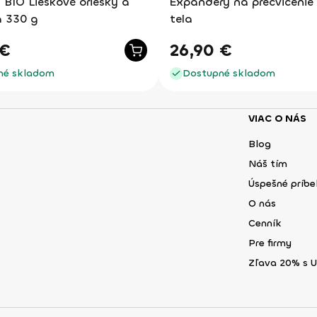
 BIO Lieskové oriešky a
Expandery na precvičenie
 330 g
tela
€
26,90
€
né skladom
Dostupné skladom
VIAC O NÁS
Blog
Náš tím
Úspešné príb
O nás
Cenník
Pre firmy
Zľava 20% s 