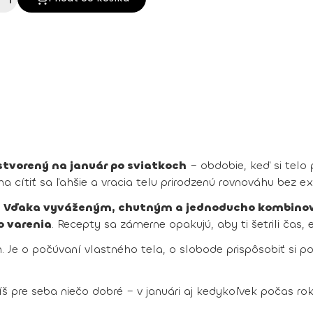
stvorený na január po sviatkoch
– obdobie, keď si telo p
a cítiť sa ľahšie a vracia telu prirodzenú rovnováhu bez e
.
Vďaka vyváženým, chutným a jednoducho kombinova
o varenia
. Recepty sa zámerne opakujú, aby ti šetrili čas, 
 Je o počúvaní vlastného tela, o slobode prispôsobiť si por
íš pre seba niečo dobré – v januári aj kedykoľvek počas rok