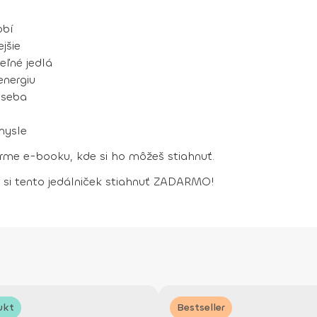
obí
jšie
ľné jedlá
energiu
 seba
mysle
orme e-booku, kde si ho môžeš stiahnuť.
 si tento jedálniček stiahnuť ZADARMO!
ukt
Bestseller