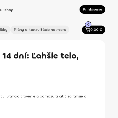
Prihlásenie
E-shop
0
íčky
Plány a konzultácie na mieru
0,00
€
14 dní: Ľahšie telo,
u, uľahčia trávenie a pomôžu ti cítiť sa ľahšie a