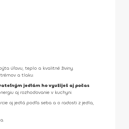
ýta úľavu, teplo a kvalitné živiny.
xtrémov a tlaku.
teľným jedlám ho využiješ aj počas
energiu aj rozhodovanie v kuchyni.
cie aj jedlá podľa seba a o radosti z jedla,
a.