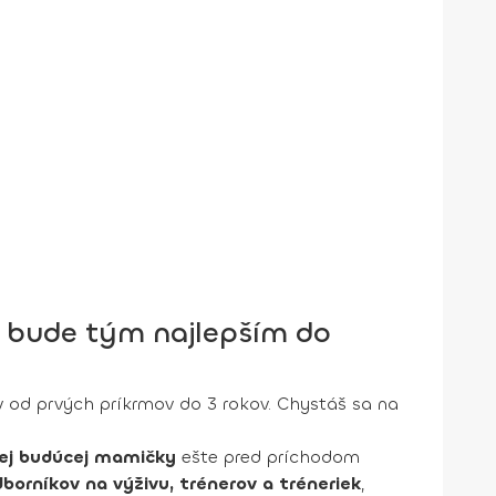
n bude tým najlepším do
 od prvých príkrmov do 3 rokov. Chystáš sa na
dej budúcej mamičky
ešte pred príchodom
borníkov na výživu, trénerov a tréneriek
,