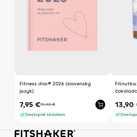
Fitness diár® 2026 (slovenský
Fitnutka:
jazyk)
čokoláda
7,95
€
13,90
15,90
€
Dostupné skladom
Dostup