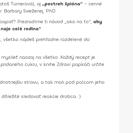
toš Turnerová), aj
„postreh špióna“
– cenné
. Barbary Svieženej, PhD.
u papať? Prezradíme ti návod „ako na to“,
aby
 naje celé rodina“
.
t, všetko nájdeš prehľadne rozdelené do
 myslieť naozaj na všetko. Každý recept je
pridaného cukru, v knihe Zdraví papkáči určite
odnotnejšiu stravu, a tak mali pod palcom jeho
ôležité sledovať reakcie drobca. :)