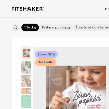
D
Všetky
Knihy a poukazy
Športové oblečenie
Zľava 30%
Bestseller