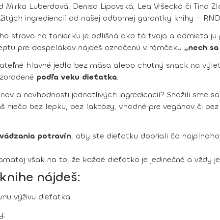
d Mirka Luberdová, Denisa Lipovská, Lea Vršecká či Tina Zla
žitých ingrediencií od našej odbornej garantky knihy – RNDr
eho strava na tanieriku je odlišná ako tá tvoja a odmieta j
eceptu pre dospelákov nájdeš označenú v rámčeku
„nech sa
olateľné hlavné jedlo bez mäsa alebo chutný snack na výle
zoradené
podľa veku dieťatka
.
ov a nevhodnosti jednotlivých ingrediencií? Snažili sme sa
š niečo bez lepku, bez laktózy, vhodné pre vegánov či bez 
vádzania potravín
, aby ste dieťatku dopriali čo najplnoh
aj však na to, že každé dieťatko je jedinečné a vždy je d
 knihe nájdeš:
nu výživu dieťatka;
y;