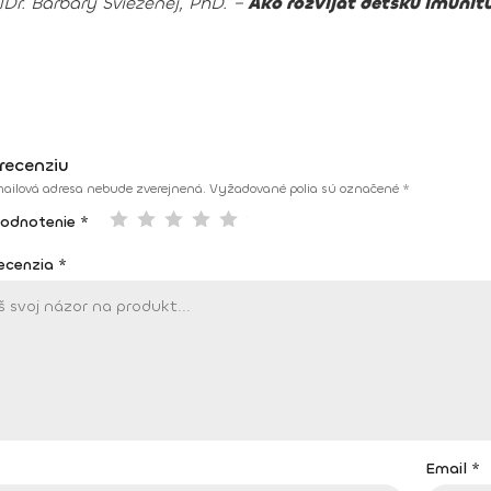
Dr. Barbary Svieženej, PhD. –
Ako rozvíjať detskú imunit
recenziu
ailová adresa nebude zverejnená.
Vyžadované polia sú označené
*
hodnotenie *
recenzia
*
*
Email
*