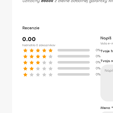
Užitočný
ebook
z dielne odbornej garantky RN
Recenzie
0.00
Napíš 
Vaša e-m
hodnotilo 0 zákazníkov
0%
Tvoje 
0%
Tvoja 
0%
0%
0%
Meno