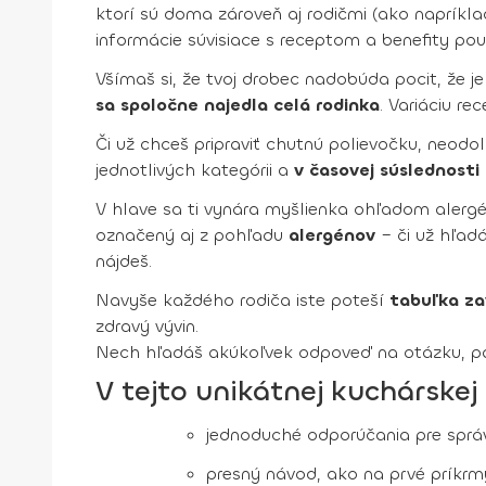
ktorí sú doma zároveň aj rodičmi (ako napríkla
informácie súvisiace s receptom a benefity pou
Všímaš si, že tvoj drobec nadobúda pocit, že j
sa spoločne najedla celá rodinka
. Variáciu r
Či už chceš pripraviť chutnú polievočku, neod
jednotlivých kategórii a
v časovej súslednosti
V hlave sa ti vynára myšlienka ohľadom alergén
označený aj z pohľadu
alergénov
– či už hľadá
nájdeš.
Navyše každého rodiča iste poteší
tabuľka za
zdravý vývin.
Nech hľadáš akúkoľvek odpoveď na otázku, pamät
V tejto unikátnej kuchárskej
jednoduché odporúčania pre správ
presný návod, ako na prvé príkrm