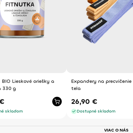
 BIO Lieskové oriešky a
Expandery na precvičenie
 330 g
tela
€
26,90
€
né skladom
Dostupné skladom
VIAC O NÁS