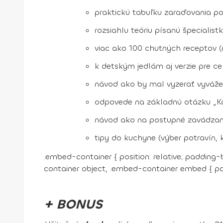
praktickú tabuľku zaraďovania po
rozsiahlu teóriu písanú špecialis
viac ako 100 chutných receptov (n
k detským jedlám aj verzie pre cel
návod ako by mal vyzerať vyvážen
odpovede na základnú otázku „Ko
návod ako na postupné zavádzani
tipy do kuchyne (výber potravín,
.embed-container { position: relative; padding
container object, .embed-container embed { posit
+ BONUS