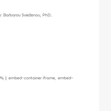
. Barbarou Svieženou, PhD.;
00%; } .embed-container iframe, .embed-