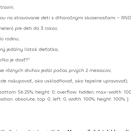
travín;
tkou na stravovanie detí s dlhoročnými skúsenosťami – RNDr
ielen) pre deti do 3 rokov;
ú rodinu;
ý jedálny lístok dieťatka;
ľko je dosť?“
e rôznych druhov jedál počas prvých 2 mesiacov;
 kde nakupovať, ako uskladňovať, ako tepelne upravovať);
-bottom: 56.25%; height: 0; overflow: hidden; max-width: 1
ion: absolute; top: 0; left: 0; width: 100%; height: 100%; }