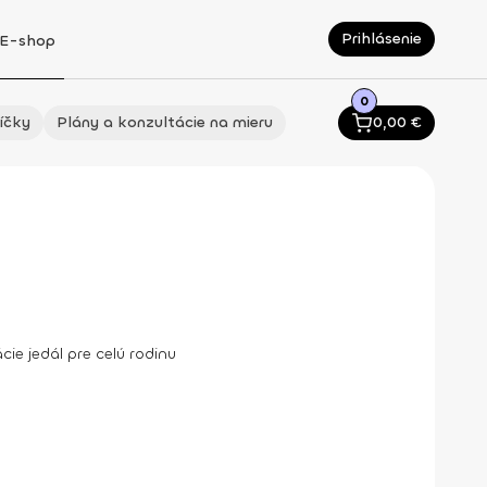
Prihlásenie
E-shop
0
íčky
Plány a konzultácie na mieru
0,00
€
ie jedál pre celú rodinu