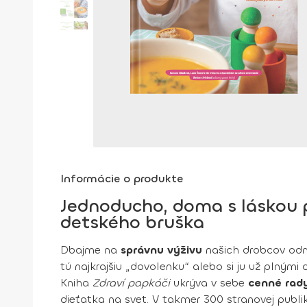
Informácie o produkte
Jednoducho, doma s láskou p
detského bruška
Dbajme na
správnu výživu
našich drobcov odma
tú najkrajšiu „dovolenku“ alebo si ju už plným
Kniha
Zdraví papkáči
ukrýva v sebe
cenné rady
dieťatka na svet. V takmer 300 stranovej publ