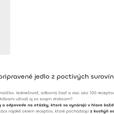
ripravené jedlo z poctivých suroví
lička. Jedinečnosť, odborná časť a viac ako 100 receptov
i dúškami užívaš aj so svojim drobcom?
 a odpovede na otázky, ktoré sa vynárajú v hlave kaž
ikácii nájdeš okrem receptov, ktoré pochádzajú
z kuchýň od