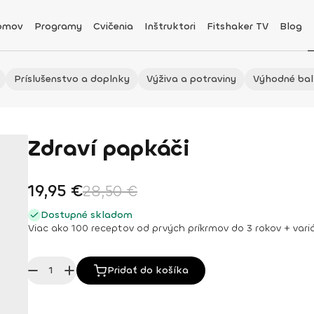
omov
Programy
Cvičenia
Inštruktori
Fitshaker TV
Blog
Príslušenstvo a doplnky
Výživa a potraviny
Výhodné bal
Zdraví papkáči
19,95
€
28,50
€
Dostupné skladom
Viac ako 100 receptov od prvých príkrmov do 3 rokov + variác
Pridať do košíka