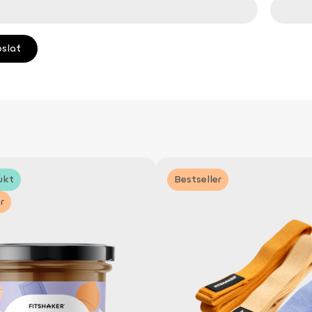
ukt
Bestseller
r