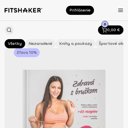
Prihlásenie
0
0,00
€
Všetky
Nezaradené
Knihy a poukazy
Športové oble
Zľava 10%