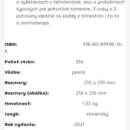
o vyšetreniach v tehotenstve, viac o problémoch
typických pre jednotlivé trimestre, 3 cviky a 3
potraviny ideálne na každý z trimestrov i čo to
o arómaterapii.
ISBN:
978-80-89938-14-
8
Počet strán:
256
Väzba:
pevná
Rozmery:
210 x 270 mm
Rozmery (obálka):
214 x 276 mm
Hmotnosť:
1,32 kg
Jazyk:
slovenský
Rok vydania:
2021