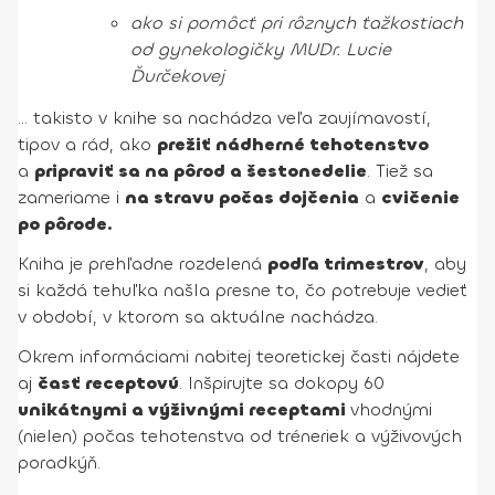
ako si pomôcť pri rôznych ťažkostiach
od gynekologičky MUDr. Lucie
Ďurčekovej
… takisto v knihe sa nachádza veľa zaujímavostí,
tipov a rád, ako
prežiť nádherné tehotenstvo
a
pripraviť sa na pôrod a šestonedelie
. Tiež sa
zameriame i
na stravu počas dojčenia
a
cvičenie
po pôrode.
Kniha je prehľadne rozdelená
podľa trimestrov
, aby
si každá tehuľka našla presne to, čo potrebuje vedieť
v období, v ktorom sa aktuálne nachádza.
Okrem informáciami nabitej teoretickej časti nájdete
aj
časť receptovú
. Inšpirujte sa dokopy 60
unikátnymi a výživnými receptami
vhodnými
(nielen) počas tehotenstva od tréneriek a výživových
poradkýň.