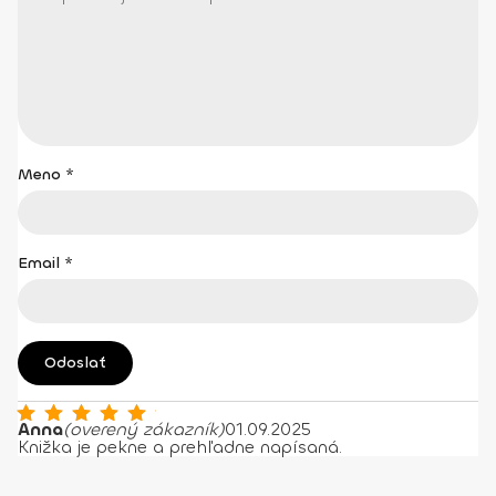
Meno
*
Email
*
Anna
(overený zákazník)
01.09.2025
Hodnotenie
5
z 5
Knižka je pekne a prehľadne napísaná.