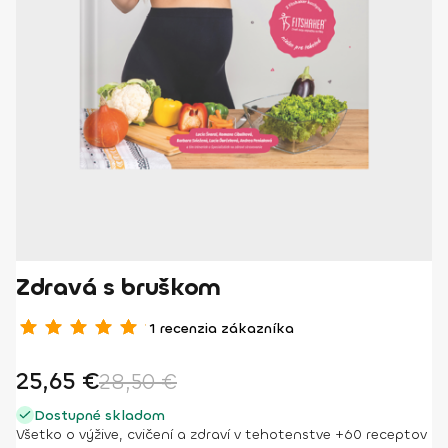
Zdravá s bruškom
1
recenzia zákazníka
Hodnotenie
1
5.00
z 5 na základe
25,65
€
28,50
€
zákazníckej
recenzie
Dostupné skladom
Všetko o výžive, cvičení a zdraví v tehotenstve +60 receptov