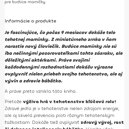
pre budúce mamičky.
Informácie o produkte
Je fascinujúce, čo počas 9 mesiacov dokáže telo
tehotnej maminky. Z miniatúrneho zrnka v ňom
narastie nový človiečik. Budúce maminky nie sú
iba nečinnými pozorovateľkami tohto zázraku, ale
dôležitými aktérkami. Práve svojimi
každodennými rozhodnutiami dokážu výrazne
ovplyvniť nielen priebeh svojho tehotenstva, ale aj
vývin a zdravie bábätka.
A práve preto vznikla táto kniha…
Pretože
výživa hrá v tehotenstve kľúčovú rolu!
Zdravé jedlo je v tehotenstve nielen zdrojom energie,
ale aj skvelá prevencia proti rôznym tehotenským
ťažkostiam. Dokáže tiež ovplyvniť
zdravý vývoj, rast