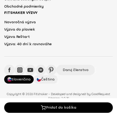
Obchodné podmienky
FITSHAKER VÝZVY
Novoročná výzva
Výzva do plaviek
Výzva Reštart
Výzva: 40 dní k rovnováhe
Daruj členstvo
Slovenčina
Čeština
Copyright © 2026 Fitshaker - Developed and designed by GoodRequest
(Version: 1.0.3)
Pridať do košíka