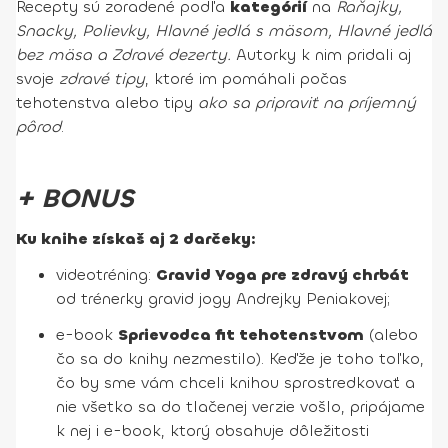
Recepty sú zoradené podľa
kategórií
na
Raňajky,
Snacky, Polievky, Hlavné jedlá s mäsom, Hlavné jedlá
bez mäsa a Zdravé dezerty.
Autorky k nim pridali aj
svoje
zdravé tipy
, ktoré im pomáhali počas
tehotenstva alebo tipy
ako sa pripraviť na príjemný
pôrod
.
+ BONUS
Ku knihe získaš aj 2 darčeky:
videotréning:
Gravid Yoga pre zdravý chrbát
od trénerky gravid jogy Andrejky Peniakovej;
e-book
Sprievodca fit tehotenstvom
(alebo
čo sa do knihy nezmestilo). Keďže je toho toľko,
čo by sme vám chceli knihou sprostredkovať a
nie všetko sa do tlačenej verzie vošlo,
pripájame
k nej i e-book, ktorý obsah
uje dôležitosti