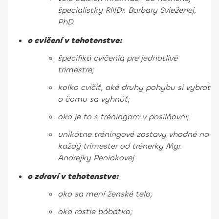
špecialistky RNDr. Barbary Svieženej,
PhD.
o cvičení v tehotenstve:
špecifiká cvičenia pre jednotlivé
trimestre;
koľko cvičiť, aké druhy pohybu si vybrať
a čomu sa vyhnúť;
ako je to s tréningom v posilňovni;
unikátne tréningové zostavy vhodné na
každý trimester od trénerky Mgr.
Andrejky Peniakovej
o zdraví v tehotenstve:
ako sa mení ženské telo;
ako rastie bábätko;