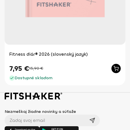
Fitness diár® 2026 (slovenský jazyk)
7,95
€
15,90
€
Dostupné skladom
Nezmeškaj žiadne novinky a súťaže