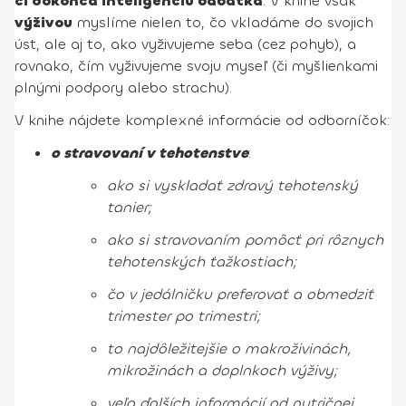
či dokonca inteligenciu bábätka
. V knihe však
výživou
myslíme nielen to, čo vkladáme do svojich
úst, ale aj to, ako vyživujeme seba (cez pohyb), a
rovnako, čím vyživujeme svoju myseľ (či myšlienkami
plnými podpory alebo strachu).
V knihe nájdete komplexné informácie od odborníčok:
o stravovaní v tehotenstve
:
ako si vyskladať zdravý tehotenský
tanier;
ako si stravovaním pomôcť pri rôznych
tehotenských ťažkostiach;
čo v jedálničku preferovať a obmedziť
trimester po trimestri;
to najdôležitejšie o makroživinách,
mikrožinách a doplnkoch výživy
;
veľa ďalších informácií
od nutričnej