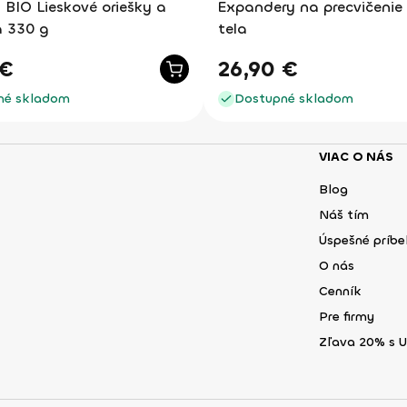
 BIO Lieskové oriešky a
Expandery na precvičenie
 330 g
tela
€
26,90
€
né skladom
Dostupné skladom
VIAC O NÁS
Blog
Náš tím
Úspešné príb
O nás
Cenník
Pre firmy
Zľava 20% s 