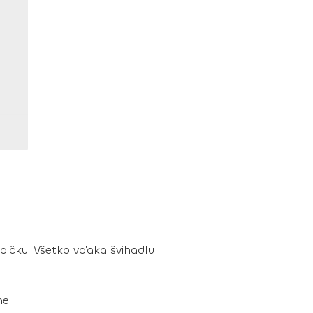
ndičku. Všetko vďaka švihadlu!
ne.