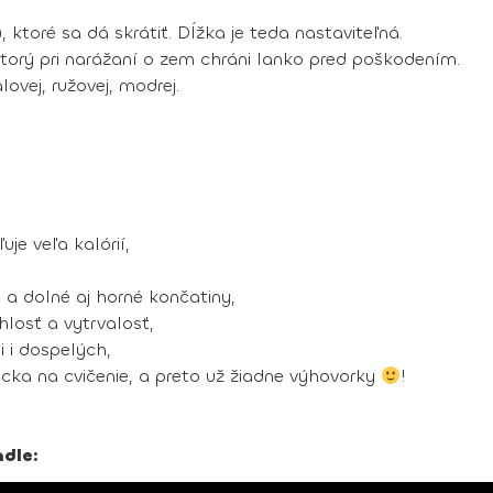
 ktoré sa dá skrátiť. Dĺžka je teda nastaviteľná.
ktorý pri narážaní o zem chráni lanko pred poškodením.
ovej, ružovej, modrej.
uje veľa kalórií,
a a dolné aj horné končatiny,
hlosť a vytrvalosť,
 i dospelých,
cka na cvičenie, a preto už žiadne výhovorky
!
adle: