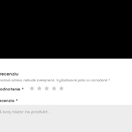
recenziu
ailová adresa nebude zverejnená.
Vyžadované polia sú označené
*
hodnotenie *
recenzia
*