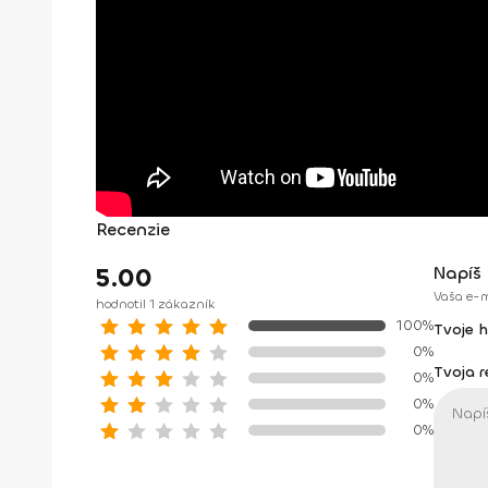
Recenzie
5.00
Napíš 
Vaša e-m
hodnotil 1 zákazník
100%
Tvoje 
0%
Tvoja 
0%
0%
0%