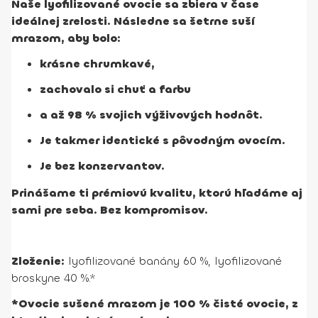
Naše lyofilizované ovocie sa zbiera v čase
ideálnej zrelosti. Následne sa šetrne suší
mrazom, aby bolo:
krásne chrumkavé,
zachovalo si chuť a farbu
a až 98 % svojich výživových hodnôt.
Je takmer identické s pôvodným ovocím.
Je bez konzervantov.
Prinášame ti prémiovú kvalitu, ktorú hľadáme aj
sami pre seba. Bez kompromisov
.
Zloženie:
lyofilizované banány 60 %, lyofilizované
broskyne 40 %.*
*Ovocie sušené mrazom je 100 % čisté ovocie, z