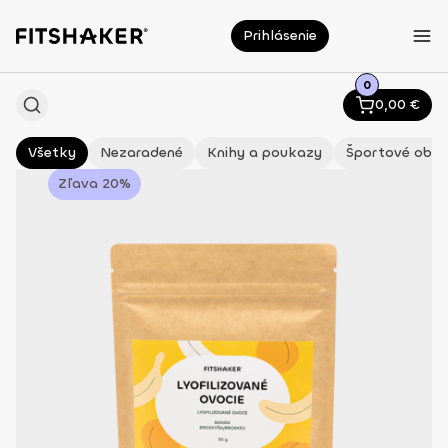
Prihlásenie
0
0,00
€
Všetky
Nezaradené
Knihy a poukazy
Športové oble
Zľava 20%