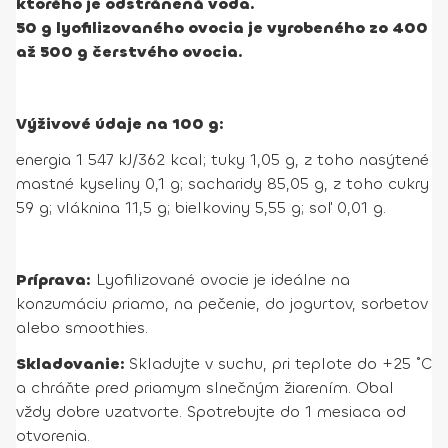
ktorého je odstránená voda.
50 g lyofilizovaného ovocia je vyrobeného zo 400
až 500 g čerstvého ovocia.
Výživové údaje na 100 g:
energia 1 547 kJ/362 kcal; tuky 1,05 g, z toho nasýtené
mastné kyseliny 0,1 g; sacharidy 85,05 g, z toho cukry
59 g; vláknina 11,5 g; bielkoviny 5,55 g; soľ 0,01 g.
Príprava:
Lyofilizované ovocie je ideálne na
konzumáciu priamo, na pečenie, do jogurtov, sorbetov
alebo smoothies.
Skladovanie:
Skladujte v suchu, pri teplote do +25 ˚C
a chráňte pred priamym slnečným žiarením. Obal
vždy dobre uzatvorte. Spotrebujte do 1 mesiaca od
otvorenia.