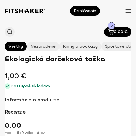
Prihlásenie
0
0,00
€
Všetky
Nezaradené
Knihy a poukazy
Športové oble
Ekologická darčeková taška
1,00
€
Dostupné skladom
Informácie o produkte
Recenzie
0.00
hodnotilo 0 zákazníkov