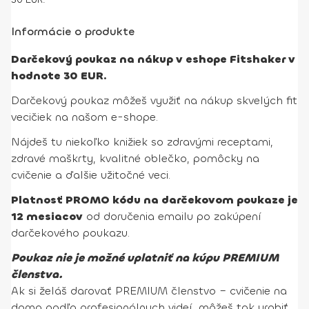
Informácie o produkte
Darčekový poukaz na nákup v eshope Fitshaker v
hodnote 30 EUR.
Darčekový poukaz môžeš využiť na nákup skvelých fit
vecičiek na našom e-shope.
Nájdeš tu niekoľko knižiek so zdravými receptami,
zdravé maškrty, kvalitné oblečko, pomôcky na
cvičenie a ďalšie užitočné veci.
Platnosť PROMO kódu na darčekovom poukaze je
12 mesiacov
od doručenia emailu po zakúpení
darčekového poukazu.
Poukaz nie je možné uplatniť na kúpu PREMIUM
členstva.
Ak si želáš darovať PREMIUM členstvo – cvičenie na
doma podľa profesionálnych videí, môžeš tak urobiť