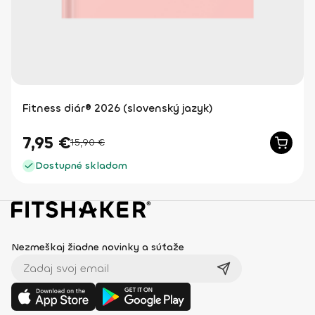
Fitness diár® 2026 (slovenský jazyk)
7,95
€
15,90
€
Dostupné skladom
Nezmeškaj žiadne novinky a súťaže