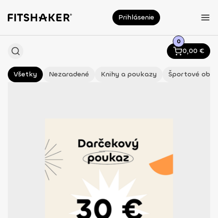
Prihlásenie
0
0,00
€
Všetky
Nezaradené
Knihy a poukazy
Športové oble