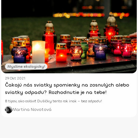
Myslíme ekologicky!
29 Okt 2021
Čakajú nás sviatky spomienky na zosnulých alebo
sviatky odpadu? Rozhodnutie je na tebe!
8 tipov, ako osláviť Dušičky tento rok inak – bez odpadu!
Martina Novotová