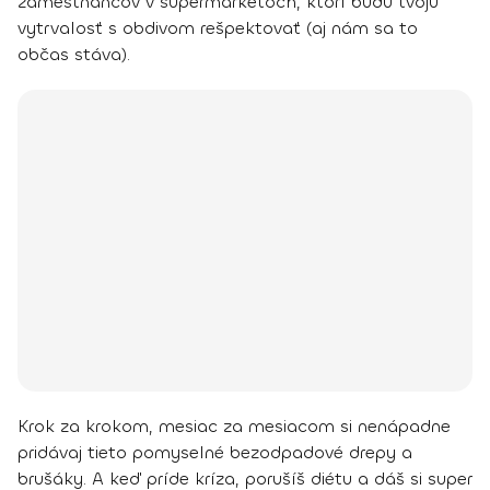
zamestnancov v supermarketoch, ktorí budú tvoju
vytrvalosť s obdivom rešpektovať (aj nám sa to
občas stáva).
Krok za krokom, mesiac za mesiacom si nenápadne
pridávaj tieto pomyselné bezodpadové drepy a
brušáky. A keď príde kríza, porušíš diétu a dáš si super