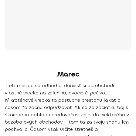
Marec
Tretí mesiac sa odhodlaj doniesť si do obchodu
vlastné vrecko na zeleninu, ovocie či pečivo.
Mikroténové vrecká ťa postupne prestanú lákať a
časom ťa začnú odpudzovať. Ak sa zo začiatku bojíš
škaredého pohľadu predavačov, zájdi do niektorého z
bezobalových obchodov – tam ťa za tvoju snahu len
pochvália. Časom však určite stretneš aj