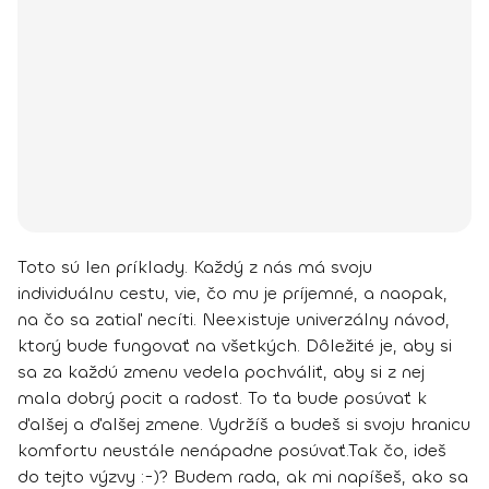
Toto sú len príklady. Každý z nás má svoju
individuálnu cestu, vie, čo mu je príjemné, a naopak,
na čo sa zatiaľ necíti. Neexistuje univerzálny návod,
ktorý bude fungovať na všetkých. Dôležité je, aby si
sa za každú zmenu vedela pochváliť, aby si z nej
mala dobrý pocit a radosť. To ťa bude posúvať k
ďalšej a ďalšej zmene. Vydržíš a budeš si svoju hranicu
komfortu neustále nenápadne posúvať.
Tak čo, ideš
do tejto výzvy :-)? Budem rada, ak mi napíšeš, ako sa