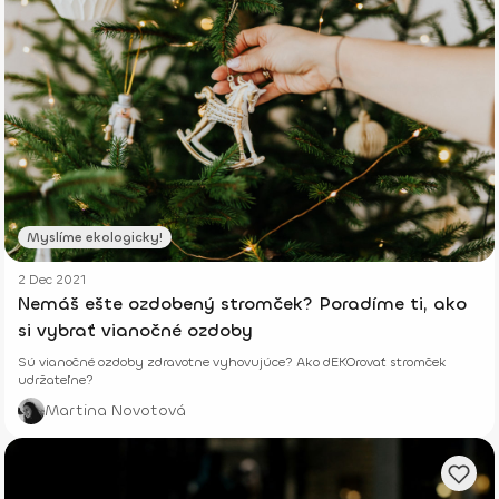
Myslíme ekologicky!
2 Dec 2021
Nemáš ešte ozdobený stromček? Poradíme ti, ako
si vybrať vianočné ozdoby
Sú vianočné ozdoby zdravotne vyhovujúce? Ako dEKOrovať stromček
udržateľne?
Martina Novotová