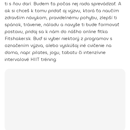
ti s ňou darí. Budem ťa počas nej rada sprevádzať.
A
ak si chceš k tomu pridať aj výzvu, ktorá ťa naučím
zdravším návykom, pravidelnému pohybu, zlepší ti
spánok, trávenie, náladu a navyše ti bude formovať
postavu, pridaj sa k nám do nášho online fitka
Fitshaker.sk. Buď si vyber niektorý z programov s
označením výzva, alebo vyskúšaj iné cvičenie na
doma, napr. pilates, jogu, tabatu či intenzívne
intervalové HIIT tréning: