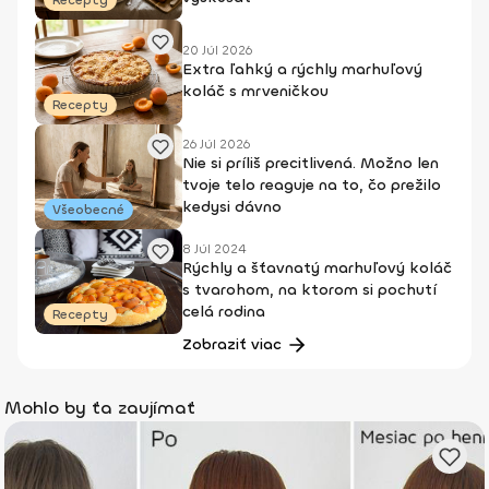
Recepty
20 Júl 2026
Extra ľahký a rýchly marhuľový
koláč s mrveničkou
Recepty
26 Júl 2026
Nie si príliš precitlivená. Možno len
tvoje telo reaguje na to, čo prežilo
kedysi dávno
Všeobecné
8 Júl 2024
Rýchly a šťavnatý marhuľový koláč
s tvarohom, na ktorom si pochutí
celá rodina
Recepty
Zobraziť viac
Mohlo by ťa zaujímať