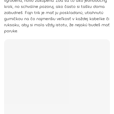
vyrobená, novo zakúpená. Zdá sa to ako jednoduchý
krok, no schválne pozoruj, ako často si tašku doma
zabudneš. Fajn trik je mať ju poskladanú, utiahnutú
gumičkou na čo najmenšiu veľkosť v každej kabelke či
ruksaku, aby si mala vždy istotu, že nejakú budeš mať
poruke.