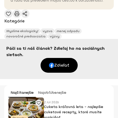
a rada vás prevediem mojou cestou k udržateľnosti.
Kategórie
Myslíme ekologicky!
vyzva
menej odpadu
novoročné predsavzatia
výzvy
Páči sa ti náš článok? Zdieľaj ho na sociálnych
sieťach.
Zdieľať
Najčítanejšie
Najobľúbenejšie
2 Júl 2026
Cuketa kráľovná leta - najlepšie
cuketové recepty, ktoré musíte
vyskúšať