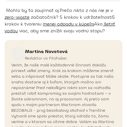
Mohlo by ťa zaujímať aj:
Prečo nikto z nás nie je v
zero-waste
začiatočník? 5 krokov k udržateľnosti
5
krokov k tvoreniu
menej odpadu v kúpeľni
Ako
šetriť
vodou
viac, aby sme znížili svoju vodnú stopu?
Martina
Novotová
Redaktor vo Fitshaker
Verím, že naše malé každodenné činnosti dokážu
priniesť veľké zmeny. Krok za krokom môžeme zmeniť
seba a inšpirovať blízke okolie. Postupne sa tak naša
snaha dostane aj k ľuďom, ktorých možno ani
nepoznáme! Pred niekoľkými rokmi som sa rozhodla
prestať robiť kompromisy so svojimi hodnotami – v
živote súkromnom, no aj pracovnom. Aj preto som
spolu s mojim partnerom Martinom otvorila
BEZOBALiS - prvý bezobalový obchod v Trenčíne.
Vytvorili sme spolu priestor, ktorý odráža to, čomu
veríme a v ktorom sa cítime dobre. Volám sa Martina