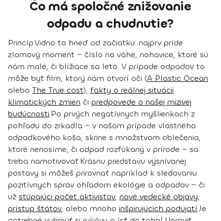
Čo má spoločné znižovanie
odpadu a chudnutie?
Princíp.
Vidno to hneď od začiatku: najprv príde
zlomový moment – číslo na váhe, nohavice, ktoré sú
nám malé, či blížiace sa leto. V prípade odpadov to
môže byť film, ktorý nám otvorí oči (
A Plastic Ocean
alebo
The True cost
),
fakty o reálnej situácii
klimatických zmien
či
predpovede o našej mizivej
budúcnosti
.
Po prvých negatívnych myšlienkach z
pohľadu do zrkadla – v našom prípade vlastného
odpadkového koša, skrine s množstvom oblečenia,
ktoré nenosíme, či odpad rozfúkaný v prírode − sa
treba
namotivovať
.
Krásnu predstavu vysnívanej
postavy si môžeš prirovnať napríklad k sledovaniu
pozitívnych správ ohľadom ekológie a odpadov – či
už
stúpajúci počet aktivistov
,
nové vedecké objavy
,
prístup štátov
, alebo mnoho
inšpirujúcich podujatí
.
Je
potrebné vyhrnúť si rukávy a ísť do toho! Upraviť