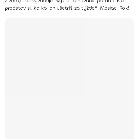
života) tiež vyžaduje zvyk a trénovanie pamäti. No
predstav si, koľko ich ušetríš za týždeň. Mesiac. Rok!