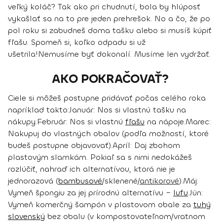
veľký koláč? Tak ako pri chudnutí, bola by hlúposť
vykašlať sa na to pre jeden prehrešok. No a čo, že po
pol roku si zabudneš doma tašku alebo si musíš kúpiť
fľašu. Spomeň si, koľko odpadu si už
ušetrila!
Nemusíme byť dokonalí. Musíme len vydržať.
AKO POKRAČOVAŤ?
Ciele si môžeš postupne pridávať počas celého roka
napríklad takto:
Január
: Nos si vlastnú tašku na
nákupy.
Február
: Nos si vlastnú
fľašu
na nápoje.
Marec:
Nakupuj do vlastných obalov (podľa možností, ktoré
budeš postupne objavovať).
Apríl:
Daj zbohom
plastovým slamkám. Pokiaľ sa s nimi nedokážeš
rozlúčiť, nahraď ich alternatívou, ktorá nie je
jednorazová (
bambusové
/sklenené/
antikorové
).
Máj:
Vymeň špongiu za jej prírodnú alternatívu –
lufu
.
Jún:
Vymeň komerčný šampón v plastovom obale za
tuhý
slovenský
bez obalu (v kompostovateľnom/vratnom