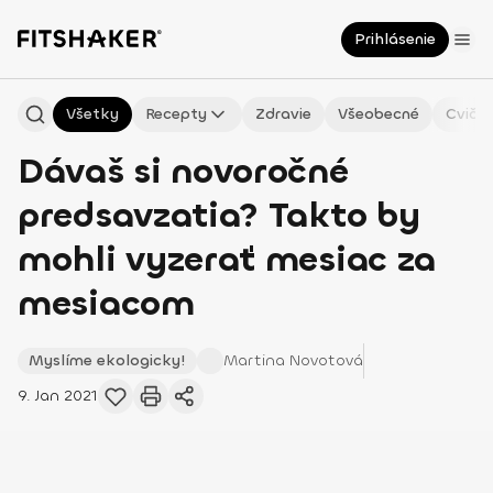
Prihlásenie
Všetky
Recepty
Zdravie
Všeobecné
Cvičen
Dávaš si novoročné
predsavzatia? Takto by
mohli vyzerať mesiac za
mesiacom
Myslíme ekologicky!
Martina
Novotová
9. Jan 2021