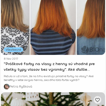
Všeobecné
8 Nov 2017
"Práškové farby na vlasy z henny sú vhodné pre
všetky typy vlasov bez výnimky". Aké ďalšie
benefity skrývajú?
Počula si už o tom, že na trhu existujú prírodné farby na vlasy? Aké
benefity v sebe skrýva henna, ako dlho táto farba vydrží?
Petra Ryšková