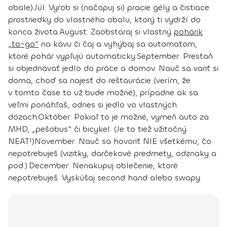
obale).
Júl:
Vyrob si (načapuj si) pracie gély a čistiace
prostriedky do vlastného obalu, ktorý ti vydrží do
konca života.
August:
Zaobstaraj si vlastný
pohárik
„to-go“
na kávu či čaj a vyhýbaj sa automatom,
ktoré pohár vypľujú automaticky.
September:
Prestaň
si objednávať jedlo do práce a domov. Nauč sa variť si
doma, choď sa najesť do reštaurácie (verím, že
v tomto čase to už bude možné), prípadne ak sa
veľmi ponáhľaš, odnes si jedlo vo vlastných
dózach.
Október:
Pokiaľ to je možné, vymeň auto za
MHD, „pešobus“ či bicykel. (Je to tiež užitočný
NEAT!)
November:
Nauč sa hovoriť NIE všetkému, čo
nepotrebuješ (vizitky, darčekové predmety, odznaky a
pod.).
December:
Nenakupuj oblečenie, ktoré
nepotrebuješ. Vyskúšaj second hand alebo swapy.