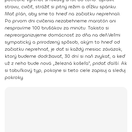
stravu, cvičiť, strážiť si pitný režim a dĺžku spánku.
Mať plán, aby sme to hneď na začiatku neprehnali.
Po prvom dni cvičenia nezabehneme maratón ani
nespravíme 100 brušákov za minútu
. Takisto si
nepreorganizujeme domácnosť zo dňa na deň.
Veľmi
sympatický a prirodzený spôsob, akým to hneď od
začiatku neprehnať, je
dať si každý mesiac záväzok,
ktorý budeme dodržiavať
, 30 dní si naň zvykať, a keď
už z neho bude nová „železná košeľa”, pridať ďalší. Ak
si tabuľkový typ, pokojne si tieto ciele zapisuj a sleduj
pokroky.