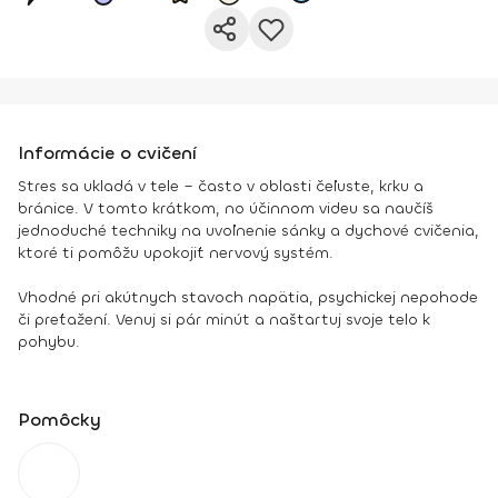
Informácie o cvičení
Stres sa ukladá v tele – často v oblasti čeľuste, krku a
bránice. V tomto krátkom, no účinnom videu sa naučíš
jednoduché techniky na uvoľnenie sánky a dychové cvičenia,
ktoré ti pomôžu upokojiť nervový systém.
Vhodné pri akútnych stavoch napätia, psychickej nepohode
či preťažení. Venuj si pár minút a naštartuj svoje telo k
pohybu.
Pomôcky