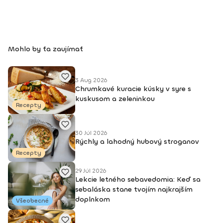
Mohlo by ťa zaujímať
3 Aug 2026
Chrumkavé kuracie kúsky v syre s
kuskusom a zeleninkou
Recepty
30 Júl 2026
Rýchly a lahodný hubový stroganov
Recepty
29 Júl 2026
Lekcie letného sebavedomia: Keď sa
sebaláska stane tvojím najkrajším
doplnkom
Všeobecné