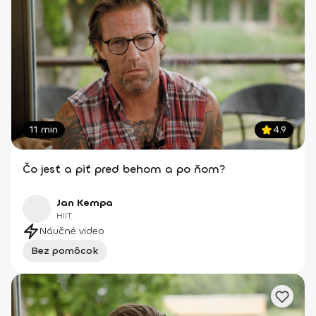
11 min
4.9
Čo jesť a piť pred behom a po ňom?
Jan Kempa
HIIT
Náučné video
Bez pomôcok