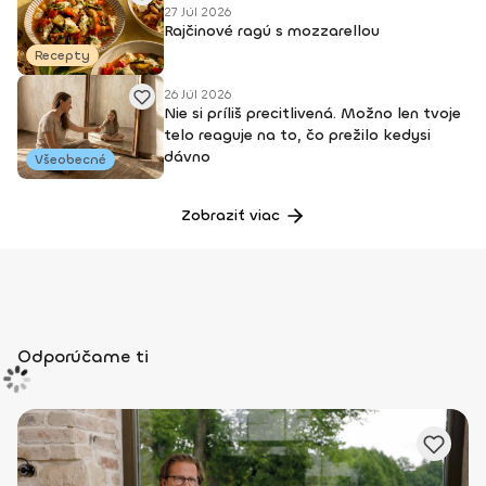
27 Júl 2026
Rajčinové ragú s mozzarellou
Recepty
26 Júl 2026
Nie si príliš precitlivená. Možno len tvoje
telo reaguje na to, čo prežilo kedysi
dávno
Všeobecné
Zobraziť viac
Odporúčame ti