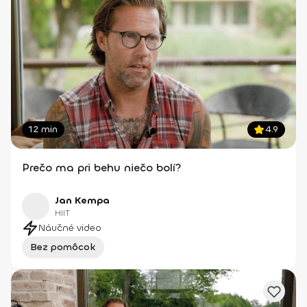
12 min
4.9
Prečo ma pri behu niečo bolí?
Jan Kempa
HIIT
Náučné video
Bez pomôcok