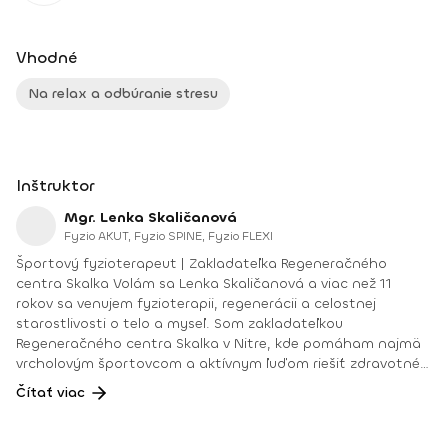
Vhodné
Na relax a odbúranie stresu
Inštruktor
Mgr. Lenka Skaličanová
Fyzio AKUT, Fyzio SPINE, Fyzio FLEXI
Športový fyzioterapeut | Zakladateľka Regeneračného
centra Skalka Volám sa Lenka Skaličanová a viac než 11
rokov sa venujem fyzioterapii, regenerácii a celostnej
starostlivosti o telo a myseľ. Som zakladateľkou
Regeneračného centra Skalka v Nitre, kde pomáham najmä
vrcholovým športovcom a aktívnym ľuďom riešiť zdravotné
problémy, predchádzať zraneniam a zlepšovať výkonnosť.
Čítať viac
Verím, že telo a myseľ sú neoddeliteľne prepojené. Preto
okrem fyzioterapie pracujem aj s psychosomatikou a
mentálnym koučingom, vďaka čomu dokážem klientom