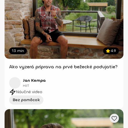
13 min
4.9
Ako vyzerá príprava na prvé bežecké podujatie?
Jan Kempa
HIIT
Náučné video
Bez pomôcok