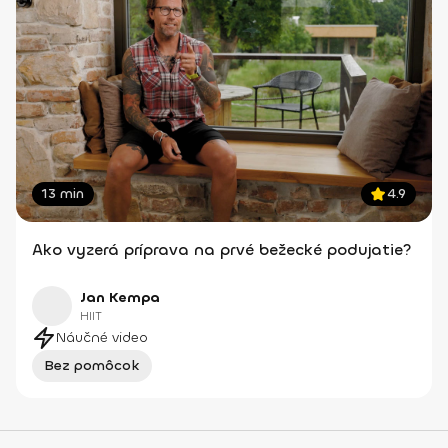
13 min
4.9
Ako vyzerá príprava na prvé bežecké podujatie?
Jan Kempa
HIIT
Náučné video
Bez pomôcok