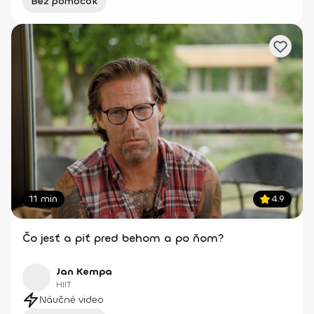
Bez pomôcok
11 min
4.9
Čo jesť a piť pred behom a po ňom?
Jan Kempa
HIIT
Náučné video