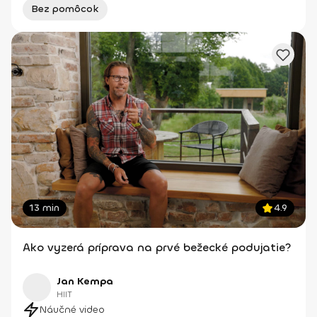
Bez pomôcok
13 min
4.9
Ako vyzerá príprava na prvé bežecké podujatie?
Jan Kempa
HIIT
Náučné video