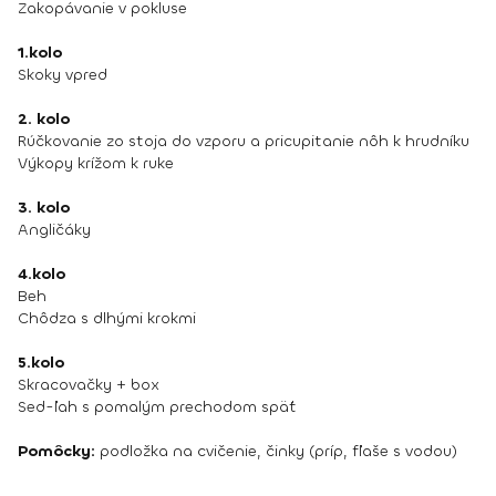
Zakopávanie v pokluse
1.kolo
Skoky vpred
2. kolo
Rúčkovanie zo stoja do vzporu a pricupitanie nôh k hrudníku
Výkopy krížom k ruke
3. kolo
Angličáky
4.kolo
Beh
Chôdza s dlhými krokmi
5.kolo
Skracovačky + box
Sed-ľah s pomalým prechodom späť
Pomôcky:
podložka na cvičenie, činky (príp, fľaše s vodou)