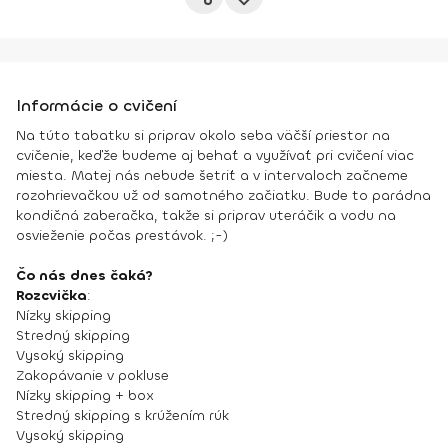
Informácie o cvičení
Na túto tabatku si priprav okolo seba väčší priestor na
cvičenie, keďže budeme aj behať a využívať pri cvičení viac
miesta. Matej nás nebude šetriť a v intervaloch začneme
rozohrievačkou už od samotného začiatku. Bude to parádna
kondičná zaberačka, takže si priprav uteráčik a vodu na
osvieženie počas prestávok. ;-)
Čo nás dnes čaká?
Rozcvička
:
Nízky skipping
Stredný skipping
Vysoký skipping
Zakopávanie v pokluse
Nízky skipping + box
Stredný skipping s krúžením rúk
Vysoký skipping