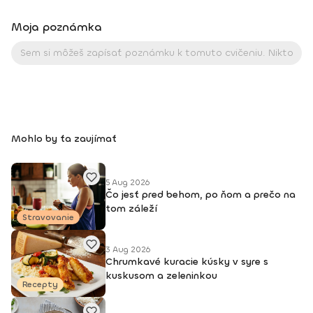
Moja poznámka
Mohlo by ťa zaujímať
5 Aug 2026
Čo jesť pred behom, po ňom a prečo na
tom záleží
Stravovanie
3 Aug 2026
Chrumkavé kuracie kúsky v syre s
kuskusom a zeleninkou
Recepty