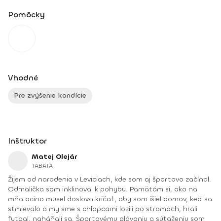
Pomôcky
Vhodné
Pre zvýšenie kondície
Inštruktor
Matej Olejár
TABATA
Žijem od narodenia v Leviciach, kde som aj športovo začínal.
Odmalička som inklinoval k pohybu. Pamätám si, ako na
mňa ocino musel doslova kričať, aby som išiel domov, keď sa
stmievalo a my sme s chlapcami lozili po stromoch, hrali
futbal, naháňali sa. Športovému plávaniu a súťaženiu som