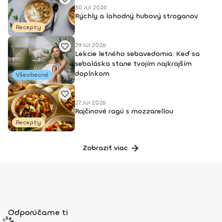
30 Júl 2026
Rýchly a lahodný hubový stroganov
Recepty
29 Júl 2026
Lekcie letného sebavedomia: Keď sa
sebaláska stane tvojím najkrajším
doplnkom
Všeobecné
27 Júl 2026
Rajčinové ragú s mozzarellou
Recepty
Zobraziť viac
Odporúčame ti