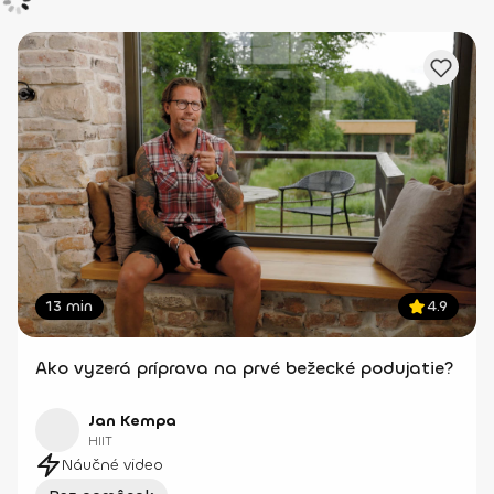
13 min
4.9
Ako vyzerá príprava na prvé bežecké podujatie?
Jan Kempa
HIIT
Náučné video