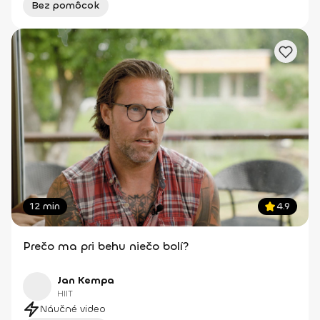
Bez pomôcok
12 min
4.9
Prečo ma pri behu niečo bolí?
Jan Kempa
HIIT
Náučné video