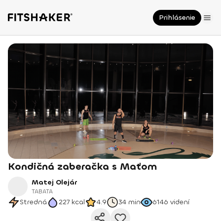
Prihlásenie
Kondičná zaberačka s Maťom
Matej Olejár
TABATA
Stredná
227
kcal
4.9
34 min
6146
videní