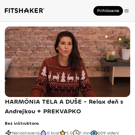
Prihlásenie
HARMÓNIA TELA A DUŠE - Relax deň s
Andrejkou + PREKVAPKO
Bez inštruktora
Nenastavená
0
kcal
5.0
1 min
609
videní