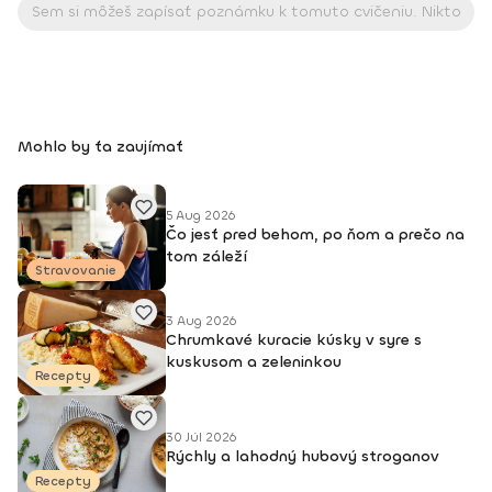
Mohlo by ťa zaujímať
5 Aug 2026
Čo jesť pred behom, po ňom a prečo na
tom záleží
Stravovanie
3 Aug 2026
Chrumkavé kuracie kúsky v syre s
kuskusom a zeleninkou
Recepty
30 Júl 2026
Rýchly a lahodný hubový stroganov
Recepty