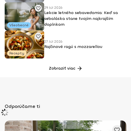
29 Júl 2026
Lekcie letného sebavedomia: Keď sa
sebaláska stane tvojím najkrajším
doplnkom
Všeobecné
27 Júl 2026
Rajčinové ragú s mozzarellou
Recepty
Zobraziť viac
Odporúčame ti