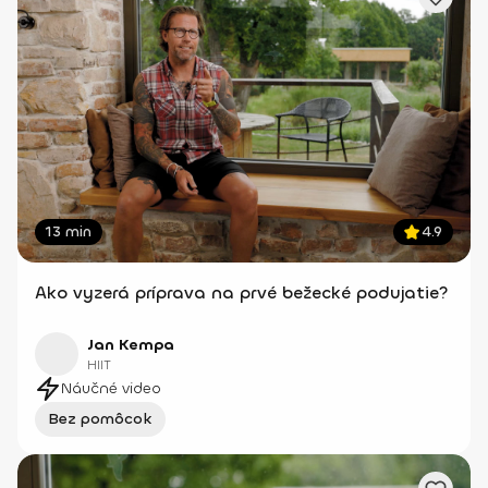
13 min
4.9
Ako vyzerá príprava na prvé bežecké podujatie?
Jan Kempa
HIIT
Náučné video
Bez pomôcok