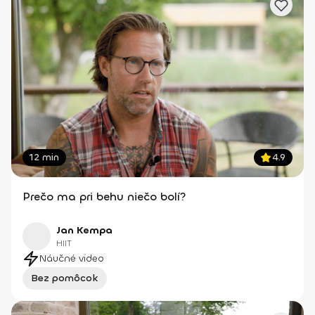
12 min
4.9
Prečo ma pri behu niečo bolí?
Jan Kempa
HIIT
Náučné video
Bez pomôcok