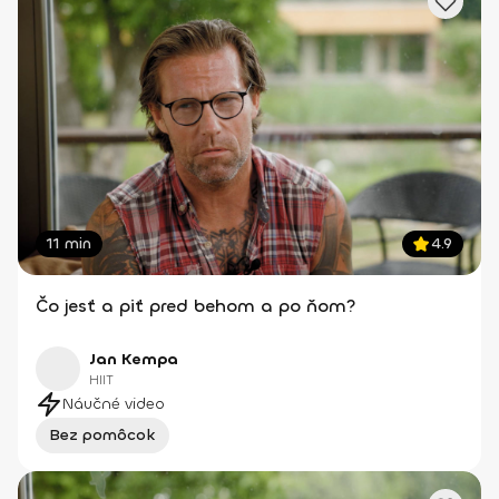
11 min
4.9
Čo jesť a piť pred behom a po ňom?
Jan Kempa
HIIT
Náučné video
Bez pomôcok