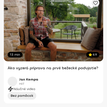
13 min
4.9
Ako vyzerá príprava na prvé bežecké podujatie?
Jan Kempa
HIIT
Náučné video
Bez pomôcok