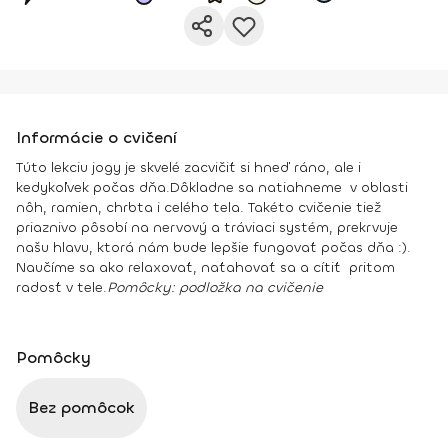
Informácie o cvičení
Túto lekciu jogy je skvelé zacvičiť si hneď ráno, ale i
kedykoľvek počas dňa.Dôkladne sa natiahneme v oblasti
nôh, ramien, chrbta i celého tela. Takéto cvičenie tiež
priaznivo pôsobí na nervový a tráviaci systém, prekrvuje
našu hlavu, ktorá nám bude lepšie fungovať počas dňa :).
Naučíme sa ako relaxovať, naťahovať sa a cítiť pritom
radosť v tele.
Pomôcky
:
podložka na cvičenie
Pomôcky
Bez pomôcok