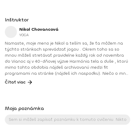
Inštruktor
Nikol Chovancová
YOGA
Namaste, moje meno je Nikol a teším sa, že ťa môžem na
týchto stránkach sprevádzať jogou . Okrem toho sa so
mnou môžeš stretávať pravidelne každý rok od novembra
do Vianoc aj v 40-dňovej výzve Harmónia tela a duše , ktorú
mimo tohto obdobia nájdeš archivovanú medzi fit
programami na stránke (nájdeš ich naspodku). Niečo o mne.
Od detstva som sa venovala rôznym druhom pohybu, najmä
Čítať viac
tancu, pri ktorom som cítila slobodu a radosť. Neskôr som
cvičila aeróbne cvičenia a venovala sa zdravej výžive, až kým
som nenatrafila na jogu. V joge som našla všetko: radosť
z pohybu, uvoľnenie tela a mysle, spojenie so sebou
Moja poznámka
a odpovede na hlbšie otázky. Joge sa aktívne venujem od
roku 2008. Najväčšou odmenou je pre mňau učiť ľudí a vidieť
ako robia pokroky a ako im joga pomáha zlepšiť kvalitu ich
života. Joga je pre mňa cestou k sebapoznaniu, vnútornej
harmónii a zdravému fyzickému telu. Pomáha mi nahliadnuť