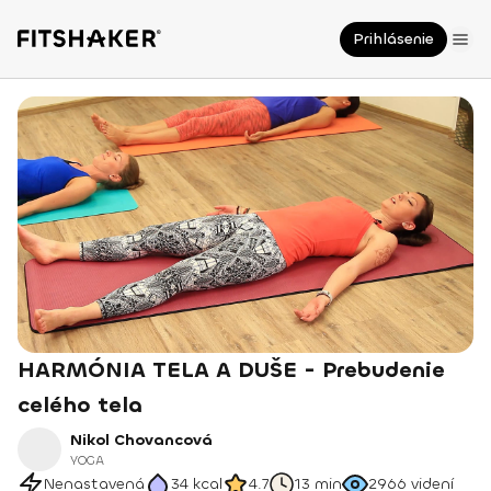
Prihlásenie
HARMÓNIA TELA A DUŠE - Prebudenie
celého tela
Nikol Chovancová
YOGA
Nenastavená
34
kcal
4.7
13 min
2966
videní