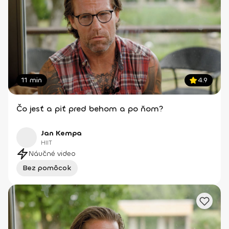
11 min
4.9
Čo jesť a piť pred behom a po ňom?
Jan Kempa
HIIT
Náučné video
Bez pomôcok