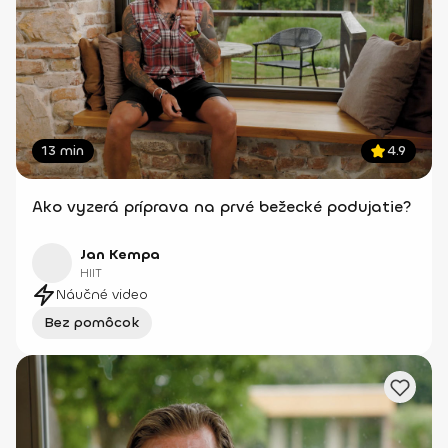
13 min
4.9
Ako vyzerá príprava na prvé bežecké podujatie?
Jan Kempa
HIIT
Náučné video
Bez pomôcok