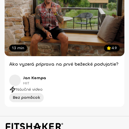
13 min
4.9
Ako vyzerá príprava na prvé bežecké podujatie?
Jan Kempa
HIIT
Náučné video
Bez pomôcok