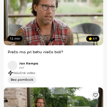
12 min
4.9
Prečo ma pri behu niečo bolí?
Jan Kempa
HIIT
Náučné video
Bez pomôcok