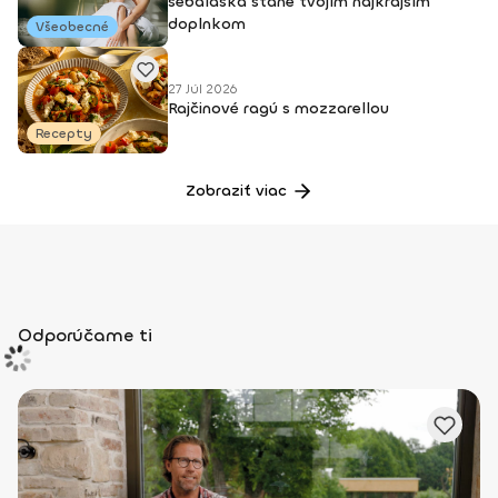
sebaláska stane tvojím najkrajším
doplnkom
Všeobecné
27 Júl 2026
Rajčinové ragú s mozzarellou
Recepty
Zobraziť viac
Odporúčame ti