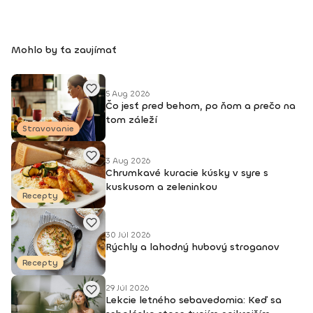
do svojho vnútra a zároveň otvoriť srdce a myseľ
k vonkajšiemu svetu. Vďaka nej je môj život krajší, lepší
a plnohodnotnejší. Viac info o mne a joge nájdete na mojej
Mohlo by ťa zaujímať
stránke nikolchovancova.sk Dosiahnuté vzdelanie: Inštruktor
powerjogy, stupeň 1 a 2 – Powerjoga Akadémia Slovensko –
lektori: Bc. Michaela Hluchová (SR), Václav Krejčík (ČR)
Intenzívny odborný seminár Gravid jogy – lektor Ing. Dana
5 Aug 2026
Čo jesť pred behom, po ňom a prečo na
Beierová (ČR)
tom záleží
Stravovanie
3 Aug 2026
Chrumkavé kuracie kúsky v syre s
kuskusom a zeleninkou
Recepty
30 Júl 2026
Rýchly a lahodný hubový stroganov
Recepty
29 Júl 2026
Lekcie letného sebavedomia: Keď sa