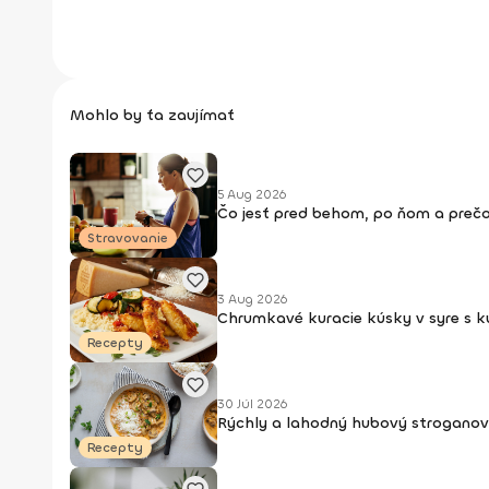
Mohlo by ťa zaujímať
5 Aug 2026
Čo jesť pred behom, po ňom a prečo
Stravovanie
3 Aug 2026
Chrumkavé kuracie kúsky v syre s 
Recepty
30 Júl 2026
Rýchly a lahodný hubový stroganov
Recepty