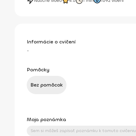
Náučné video
4.6
1 min
1692
videní
Informácie o cvičení
-
Pomôcky
Bez pomôcok
Moja poznámka