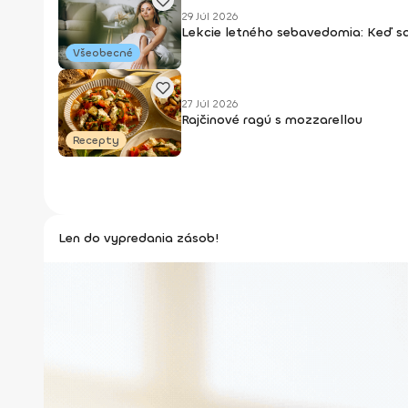
29 Júl 2026
Lekcie letného sebavedomia: Keď s
Všeobecné
27 Júl 2026
Rajčinové ragú s mozzarellou
Recepty
Len do vypredania zásob!