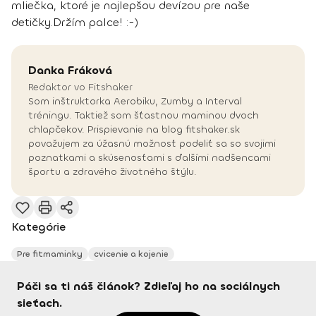
mliečka, ktoré je najlepšou devízou pre naše
detičky.
Držím palce! :-)
Danka
Fráková
Redaktor vo Fitshaker
Som inštruktorka Aerobiku, Zumby a Interval
tréningu. Taktiež som šťastnou maminou dvoch
chlapčekov. Prispievanie na blog fitshaker.sk
považujem za úžasnú možnosť podeliť sa so svojimi
poznatkami a skúsenosťami s ďalšími nadšencami
športu a zdravého životného štýlu.
Kategórie
Pre fitmaminky
cvicenie a kojenie
Páči sa ti náš článok? Zdieľaj ho na sociálnych
sieťach.