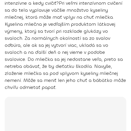
intenzívne a kedy cvičiť?
Pri veľmi intenzívnom cvičení
sa do tela vyplavuje väčšie množstvo kyseliny
mliečnej, ktorá môže mať vplyv na chuť mliečka.
Kyselina mliečna je vedľajším produktom látkovej
výmeny, ktorý sa tvorí pri rozklade glukózy vo
svaloch. Za normálnych okolností sa zo svalov
odbúra, ale ak sa jej vytvorí viac, ukladá sa vo
svaloch a na ďalší deň o nej vieme v podobe
svalovice. Do mliečka sa jej nedostane veľa, preto sa
netreba obávať, že by dieťatku škodila. Navyše,
zloženie mliečka sa pod vplyvom kyseliny mliečnej
nemení. Môže sa meniť len jeho chuť a bábätko môže
chvíľu odmietať papať.