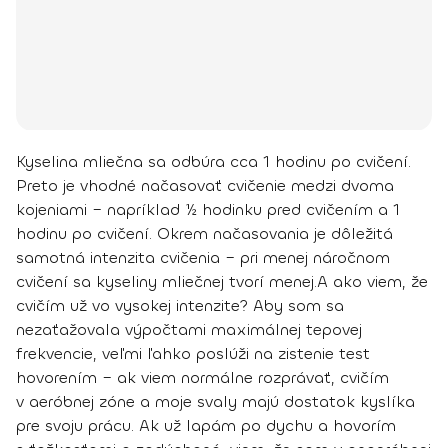
Kyselina mliečna sa odbúra cca 1 hodinu po cvičení.
Preto je vhodné načasovať cvičenie medzi dvoma
kojeniami – napríklad ½ hodinku pred cvičením a 1
hodinu po cvičení. Okrem načasovania je dôležitá
samotná intenzita cvičenia – pri menej náročnom
cvičení sa kyseliny mliečnej tvorí menej.
A ako viem, že
cvičím už vo vysokej intenzite? Aby som sa
nezaťažovala výpočtami maximálnej tepovej
frekvencie, veľmi ľahko poslúži na zistenie test
hovorením – ak viem normálne rozprávať, cvičím
v aeróbnej zóne a moje svaly majú dostatok kyslíka
pre svoju prácu. Ak už lapám po dychu a hovorím