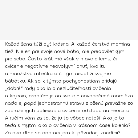
Každá žena túži byť krásna. A každá čerstvá mamina
tiež. Nielen pre svoje nové bábo, ale predovšetkým
pre seba. Často krát má však v hlave dilemu, či
cvičenie negatívne neovplyvní chuť, kvalitu
a množstvo mliečka a či tým neublíži svojmu
bábätku. Ak sa k týmto pochybnostiam pridajú
„dobré“ rady okolia o nezlučiteľnosti cvičenia
a kojenia, problém je na svete - novopečená mamička
naďalej papá jednostrannú stravu zloženú prevažne zo
zapražených polievok a cvičenie odkladá na neurčito.
A ručím vám za to, že ju to vôbec neteší. Ako je to
teda s mýtmi okolo cvičenia v krásnom čase kojenia?
Za ako dlho sa dopracujem k pôvodnej kondícii?