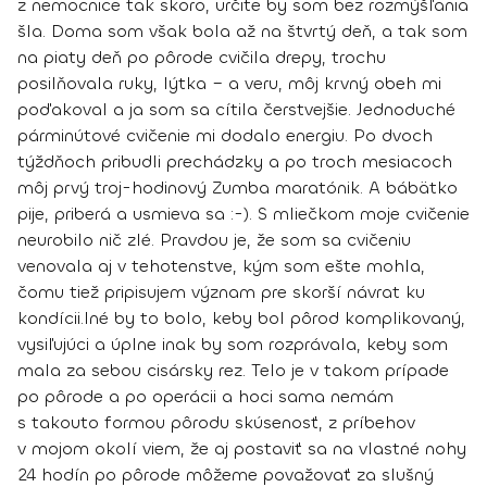
z nemocnice tak skoro, určite by som bez rozmýšľania
šla. Doma som však bola až na štvrtý deň, a tak som
na piaty deň po pôrode cvičila drepy, trochu
posilňovala ruky, lýtka – a veru, môj krvný obeh mi
poďakoval a ja som sa cítila čerstvejšie. Jednoduché
párminútové cvičenie mi dodalo energiu. Po dvoch
týždňoch pribudli prechádzky a po troch mesiacoch
môj prvý troj-hodinový Zumba maratónik. A bábätko
pije, priberá a usmieva sa :-). S mliečkom moje cvičenie
neurobilo nič zlé. Pravdou je, že som sa cvičeniu
venovala aj v tehotenstve, kým som ešte mohla,
čomu tiež pripisujem význam pre skorší návrat ku
kondícii.
Iné by to bolo, keby bol pôrod komplikovaný,
vysiľujúci a úplne inak by som rozprávala, keby som
mala za sebou cisársky rez. Telo je v takom prípade
po pôrode a po operácii a hoci sama nemám
s takouto formou pôrodu skúsenosť, z príbehov
v mojom okolí viem, že aj postaviť sa na vlastné nohy
24 hodín po pôrode môžeme považovať za slušný