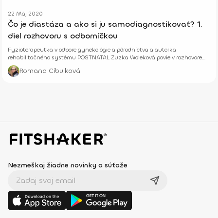
22 Máj 2020
Čo je diastáza a ako si ju samodiagnostikovať? 1.
diel rozhovoru s odborníčkou
Fyzioterapeutka v odbore gynekológie a pôrodníctva a autorka
rehabilitačného systému POSTNATAL Zuzka Woleková povie v rozhovore
viac o diagnóze diastáza.
Romana Cibulková
Nezmeškaj žiadne novinky a súťaže