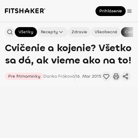
Prihlásenie
Všetky
Recepty
Zdravie
Všeobecné
Cvičen
Cvičenie a kojenie? Všetko
sa dá, ak vieme ako na to!
Pre fitmaminky
Danka
Fráková
16. Mar 2015