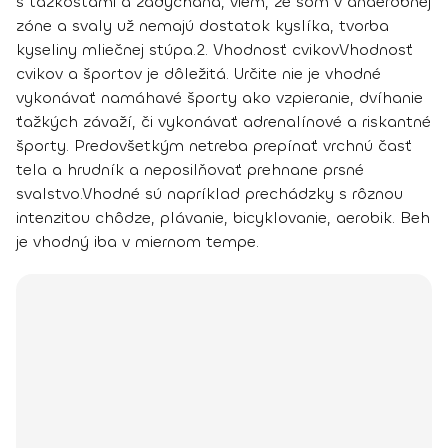
s ťažkosťami a zadýchaná, viem, že som v anaeróbnej
zóne a svaly už nemajú dostatok kyslíka, tvorba
kyseliny mliečnej stúpa.
2. Vhodnosť cvikov
Vhodnosť
cvikov a športov je dôležitá. Určite nie je vhodné
vykonávať namáhavé športy ako vzpieranie, dvíhanie
ťažkých závaží, či vykonávať adrenalínové a riskantné
športy. Predovšetkým netreba prepínať vrchnú časť
tela a hrudník a neposilňovať prehnane prsné
svalstvo.
Vhodné sú napríklad prechádzky s rôznou
intenzitou chôdze, plávanie, bicyklovanie, aerobik. Beh
je vhodný iba v miernom tempe.