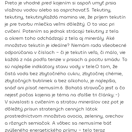
Preto je vhodné pred kojením si aspoň umyť prsia
vlažnou vodou alebo sa osprchovať.
5. Tekutiny,
tekutiny, tekutiny
Každá mamina vie, že príjem tekutín
je pre tvorbu mliečka veľmi dôležitý. O to viac pri
cvičení. Potením sa jednak strácajú tekutiny z tela
a okrem toho odchádzajú z tela aj minerály. Aké
množstvo tekutín je ideálne? Nemám rada všeobecné
odporúčania v číslach – či je tekutín veľa, či málo, vie
každá z nás podľa tenzie v prsiach a pocitu smädu. To
sú najlepšie indikátory stavu vody v tele.
O tom, že
čistá voda bez zbytočného cukru, zbytočnej chémie,
zbytočných bubliniek a bez alkoholu, je najlepšia,
snáď ani písať nemusím.
6. Bohatá strava
Čo jesť a čo
nejesť počas kojenia je téma na ďalšie tri články.:-)
V súvislosti s cvičením a stratou minerálov cez pot je
dôležitý prísun stratených cenných látok
prostredníctvom množstva ovocia, zeleniny, orechov
a rôznych semiačok. A vôbec sa nemusíme báť
zvýšeného energetického príjmu – telo teraz