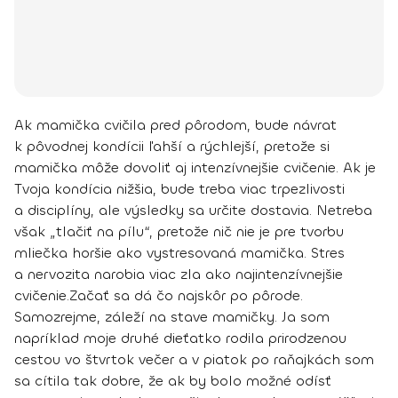
Ak mamička cvičila pred pôrodom, bude návrat
k pôvodnej kondícii ľahší a rýchlejší, pretože si
mamička môže dovoliť aj intenzívnejšie cvičenie. Ak je
Tvoja kondícia nižšia, bude treba viac trpezlivosti
a disciplíny, ale výsledky sa určite dostavia. Netreba
však „tlačiť na pílu“, pretože nič nie je pre tvorbu
mliečka horšie ako vystresovaná mamička. Stres
a nervozita narobia viac zla ako najintenzívnejšie
cvičenie.
Začať sa dá čo najskôr po pôrode.
Samozrejme, záleží na stave mamičky. Ja som
napríklad moje druhé dieťatko rodila prirodzenou
cestou vo štvrtok večer a v piatok po raňajkách som
sa cítila tak dobre, že ak by bolo možné odísť