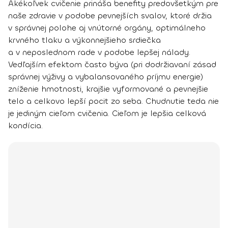
Akékoľvek cvičenie prináša benefity predovšetkým pre
naše zdravie v podobe pevnejších svalov, ktoré držia
v správnej polohe aj vnútorné orgány, optimálneho
krvného tlaku a výkonnejšieho srdiečka
a v neposlednom rade v podobe lepšej nálady.
Vedľajším efektom často býva (pri dodržiavaní zásad
správnej výživy a vybalansovaného príjmu energie)
zníženie hmotnosti, krajšie vyformované a pevnejšie
telo a celkovo lepší pocit zo seba. Chudnutie teda nie
je jediným cieľom cvičenia. Cieľom je lepšia celková
kondícia.