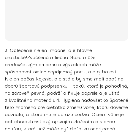
3. Oblečenie nielen módne, ale hlavne
praktické!
Zväčšená mliečna žľaza môže
predovšetkým pri behu a výskokoch môže
spôsobovať nielen nepríjemný pocit, ale aj bolesť.
Nielen počas kojenia, ale stále by sme mali dbať na
dobrú športovú podprsenku – takú, ktorá je pohodlná,
no zároveň pevná, podrží a fixuje poprsie a je ušitá
z kvalitného materiálu.
4. Hygiena nadovšetko!
Spotené
telo znamená pre dieťatko zmenu vône, ktorú dôverne
poznalo, a ktorá mu je odrazu cudzia. Okrem vône je
pot charakteristický aj svojím zložením a slanou
chuťou, ktorá tiež môže byť dieťatku nepríjemná.