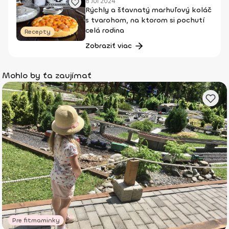
8 Júl 2024
Rýchly a šťavnatý marhuľový koláč
s tvarohom, na ktorom si pochutí
celá rodina
Recepty
Zobraziť viac
Mohlo by ťa zaujímať
Pre fitmaminky