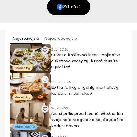
Zdieľať
Najčítanejšie
Najobľúbenejšie
2 Júl 2026
Cuketa kráľovná leta - najlepšie
cuketové recepty, ktoré musíte
vyskúšať
Recepty
20 Júl 2026
Extra ľahký a rýchly marhuľový
koláč s mrveničkou
Recepty
26 Júl 2026
Nie si príliš precitlivená. Možno len
tvoje telo reaguje na to, čo prežilo
kedysi dávno
Všeobecné