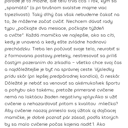
pôrode je to možné, ale telu trvá cca 1 rok, kým sa
„spamätá“ (a pri brušnom svalstve majme viac
trpezlivosti). Taký dlhý čas však nebudeme čakať na
to, že môžeme začať cvičiť. Nechcem dávať rady
typu „počkajte dva mesiace, počkajte týždeň
a cvičte“. Každá mamička vie najlepšie, ako sa cíti,
kedy je unavená a kedy ešte zvládne hodinovú
prechádzku. Treba len počúvať svoje telo,
neurobiť si
z formovania postavy preteky
, nestresovať sa príliš
častým pozeraním do zrkadla – všetko chce svoj čas
a najdôležitejšie je byť na správnej ceste. Výsledky
prídu skôr (pri lepšej predpôrodnej kondícii), či neskôr.
Dôležité je nebáť sa venovať sa akémukoľvek športu
a pohybu ako takému, pretože primerané cvičenie
nemá na laktáciu žiaden negatívny vplyv.
Ako si užiť
cvičenie a nehazardovať pritom s kvalitou mliečka?
Aby cvičenie naozaj prinieslo svoj úžitok aj dojčiacej
mamičke, je dobré poznať pár zásad, podľa ktorých
by sa malo cvičenie počas kojenia riadiť:
1. Ako