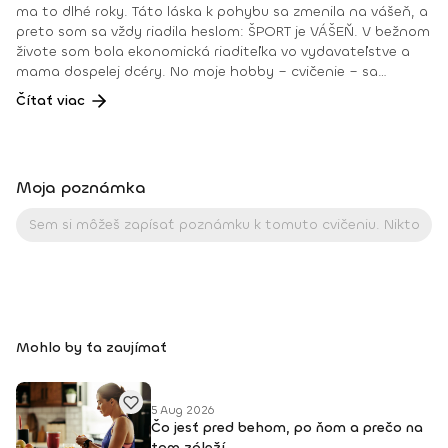
ma to dlhé roky. Táto láska k pohybu sa zmenila na vášeň, a
preto som sa vždy riadila heslom: ŠPORT je VÁŠEŇ. V bežnom
živote som bola ekonomická riaditeľka vo vydavateľstve a
mama dospelej dcéry. No moje hobby – cvičenie – sa
dostávalo do popredia už dlhé roky. Takmer dennodenne
Čítať viac
som viedla skupinové tréningy a pre svojich klientov som
organizovala viachodinové eventy, fit a wellness pobyty. V
roku 2018 som získala ocenenie od portálu cvicte.sk
Fitleader – skupinový tréner nováčik 2018. No oveľa väčším
Moja poznámka
ocenením bola vždy pre mňa pozitívna spätná väzba od
klientov. • YOGA teacher RYT@200 • POWER YOGA inštruktor
• Kondičný tréner 1. kv. stupňa • Certifikovaná lektorka
skupinových cvičení bodyART Basic, bodyART, Stretch, BAX –
bodyART Cross, deepWORK, STRONG by Zumba, Jump
Bungee Workout, POUNDFIT Instagram: di_hochi, Facebook:
Diana Hô Chí Facebook skupina: ŠPORT je VÁŠEŇ
Mohlo by ťa zaujímať
5 Aug 2026
Čo jesť pred behom, po ňom a prečo na
tom záleží