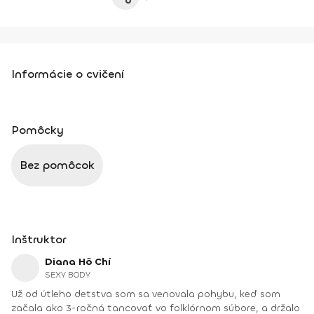
Informácie o cvičení
Pomôcky
Bez pomôcok
Inštruktor
Diana Hô Chí
SEXY BODY
Už od útleho detstva som sa venovala pohybu, keď som
začala ako 3-ročná tancovať vo folklórnom súbore, a držalo