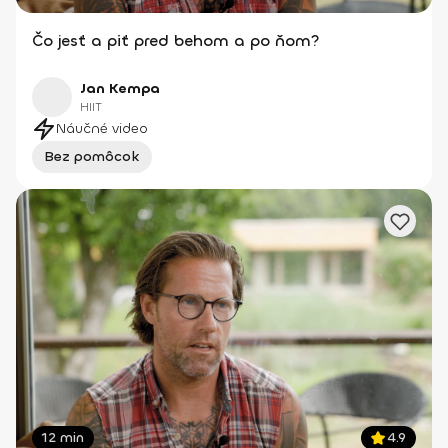
Čo jesť a piť pred behom a po ňom?
Jan Kempa
HIIT
Náučné video
Bez pomôcok
12 min
4.9