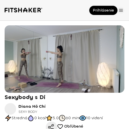
Prihlásenie
Sexybody s Di
Diana Hô Chí
SEXY BODY
Stredná
0
kcal
5.0
60 min
10
videní
Obľúbené