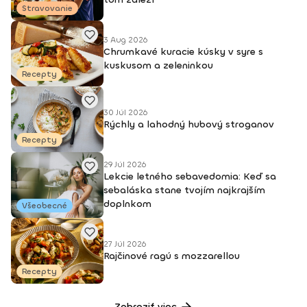
Stravovanie
3 Aug 2026
Chrumkavé kuracie kúsky v syre s
kuskusom a zeleninkou
Recepty
30 Júl 2026
Rýchly a lahodný hubový stroganov
Recepty
29 Júl 2026
Lekcie letného sebavedomia: Keď sa
sebaláska stane tvojím najkrajším
doplnkom
Všeobecné
27 Júl 2026
Rajčinové ragú s mozzarellou
Recepty
Zobraziť viac