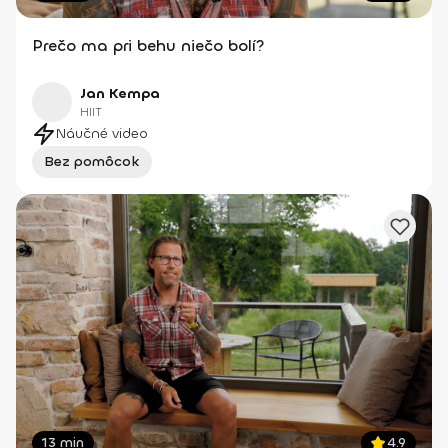
Prečo ma pri behu niečo bolí?
Jan Kempa
HIIT
Náučné video
Bez pomôcok
13 min
4.9