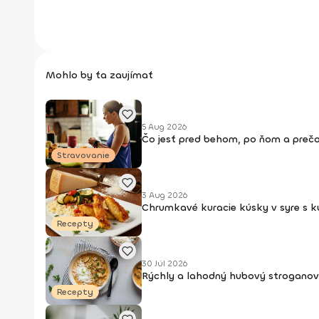
Mohlo by ťa zaujímať
5 Aug 2026
Čo jesť pred behom, po ňom a prečo
Stravovanie
3 Aug 2026
Chrumkavé kuracie kúsky v syre s 
Recepty
30 Júl 2026
Rýchly a lahodný hubový stroganov
Recepty