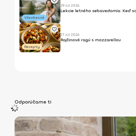
29 Júl 2026
Lekcie letného sebavedomia: Keď s
Všeobecné
27 Júl 2026
Rajčinové ragú s mozzarellou
Recepty
Odporúčame ti