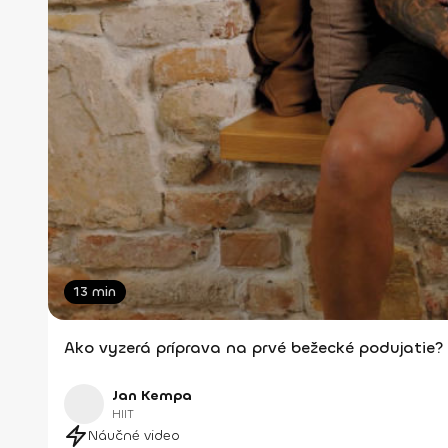
13 min
Ako vyzerá príprava na prvé bežecké podujatie?
Jan Kempa
HIIT
Náučné video