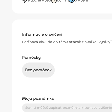
Náučné video
60 min
0
videní
Informácie o cvičení
Hodinová diskusia na tému otázok z publika. Vynikaj
Pomôcky
Bez pomôcok
Moja poznámka