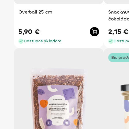
Overball 25 cm
Snacknut
čokoláda
5,90
€
2,15
€
Dostupné skladom
Dostup
Bio prod