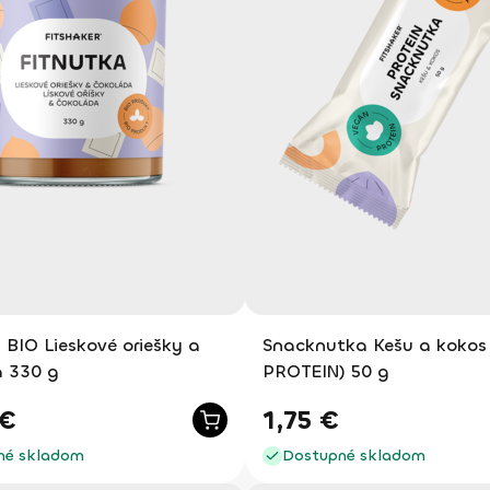
 BIO Lieskové oriešky a
Snacknutka Kešu a kokos
 330 g
PROTEIN) 50 g
€
1,75
€
né skladom
Dostupné skladom