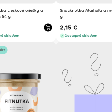
ka Lieskové oriešky a
Snacknutka Marhuľa a ma
 54 g
g
2,15
€
né skladom
Dostupné skladom
ukt