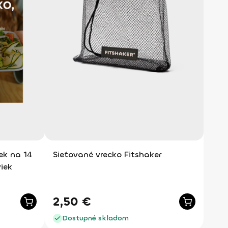
ek na 14
Sieťované vrecko Fitshaker
viek
2,50
€
Dostupné skladom