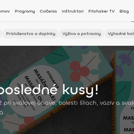
omov
Programy
Cvičenia
Inštruktori
Fitshaker TV
Blog
Príslušenstvo a doplnky
Výživa a potraviny
Výhodné bal
posledné kusy!
i svalovej únave, bolesti šliach, väzív a sva
a.