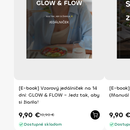
[E-book] Vzorový jedálniček na 14
[E-book]
dní: GLOW & FLOW – Jedz tak, aby
(Manuál 
si žiarila!
9,90
€
9,90
10,90
€
Dostupné skladom
Dostup