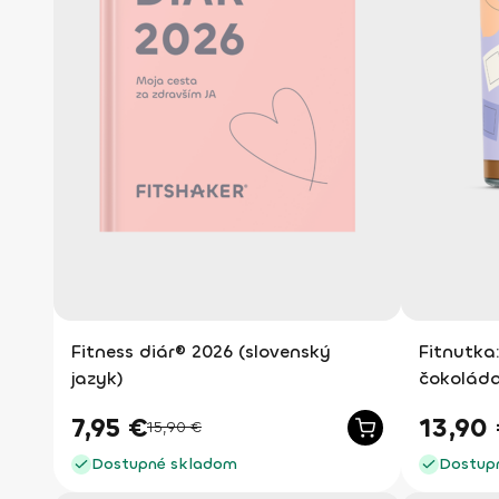
Fitness diár® 2026 (slovenský
Fitnutka:
jazyk)
čokoláda
7,95
€
13,90
15,90
€
Dostupné skladom
Dostup