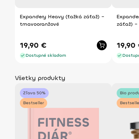
Expandery Heavy (ťažká záťaž) –
Expande
tmavooranžové
záťaž) –
19,90
€
19,90
Dostupné skladom
Dostup
Všetky produkty
Zľava 50%
Bio prod
Bestseller
Bestselle