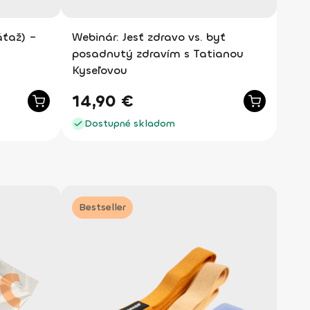
áťaž) –
Webinár: Jesť zdravo vs. byť
posadnutý zdravím s Tatianou
Kyseľovou
14,90
€
Dostupné skladom
Bestseller