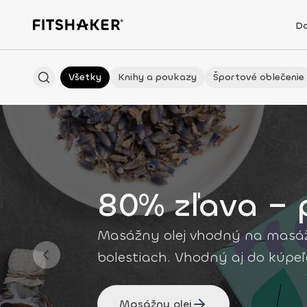
D
Všetky
Knihy a poukazy
Športové oblečenie
80% zľava – 
Masážny olej vhodný na masáž pr
bolestiach. Vhodný aj do kúpeľ
Masážny olej