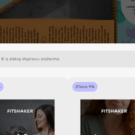
0
€
a získaj dopravu zadarmo.
%
Zľava 9%