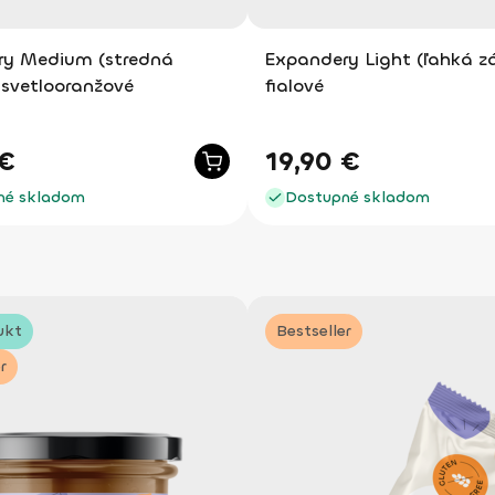
ry Medium (stredná
Expandery Light (ľahká z
 svetlooranžové
fialové
€
19,90
€
né skladom
Dostupné skladom
ukt
Bestseller
r