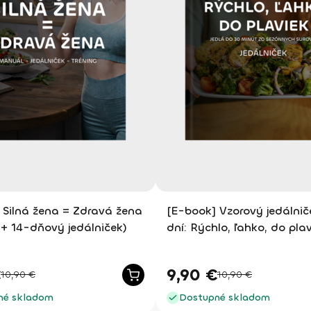
 Silná žena = Zdravá žena
[E-book] Vzorový jedálnič
+ 14-dňový jedálniček)
dní: Rýchlo, ľahko, do pla
€
9,90
€
10,90
€
10,90
€
né skladom
Dostupné skladom