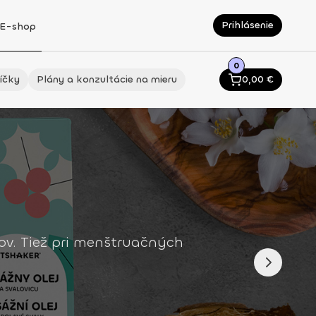
Prihlásenie
E-shop
0
íčky
Plány a konzultácie na mieru
0,00
€
lov. Tiež pri menštruačných