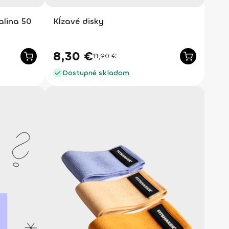
lina 50
Kĺzavé disky
8,30
€
11,90
€
Dostupné skladom