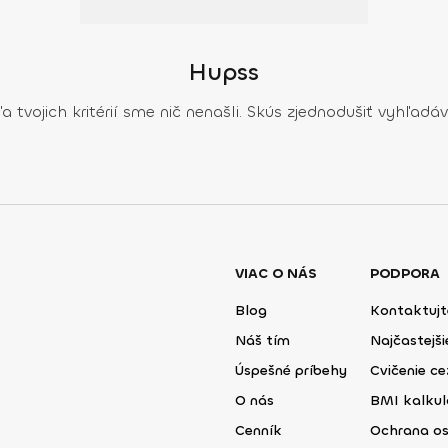
Hupss
a tvojich kritérií sme nič nenašli. Skús zjednodušiť vyhľadáv
VIAC O NÁS
PODPORA
Blog
Kontaktujt
Náš tím
Najčastejš
Úspešné príbehy
Cvičenie ce
O nás
BMI kalku
Cenník
Ochrana o