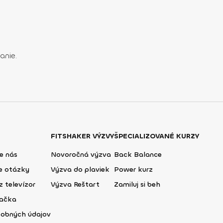
anie.
FITSHAKER VÝZVY
ŠPECIALIZOVANÉ KURZY
e nás
Novoročná výzva
Back Balance
ie otázky
Výzva do plaviek
Power kurz
z televízor
Výzva Reštart
Zamiluj si beh
lačka
sobných údajov